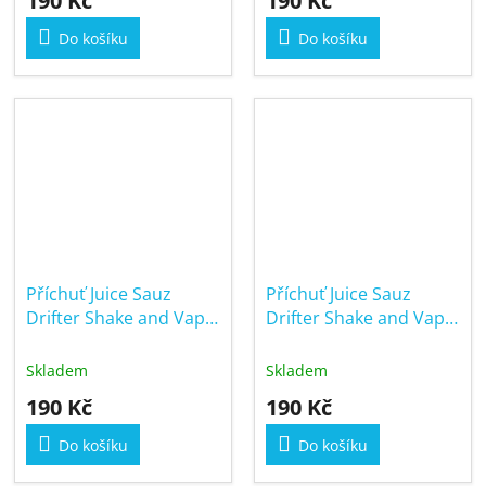
190 Kč
190 Kč
Do košíku
Do košíku
Příchuť Juice Sauz
Příchuť Juice Sauz
Drifter Shake and Vape
Drifter Shake and Vape
6/30ml Blueberry
6/30ml Citrus Mint
Cherry
Skladem
Skladem
190 Kč
190 Kč
Do košíku
Do košíku