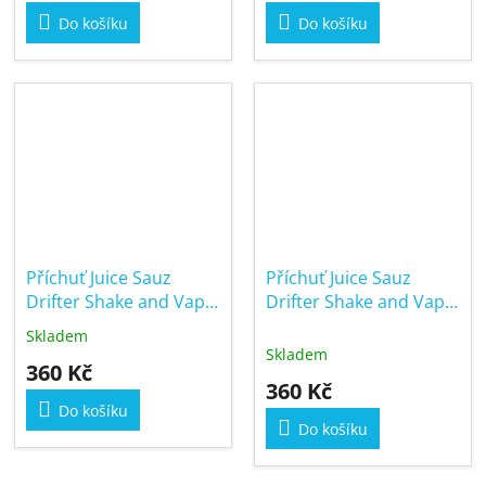
Do košíku
Do košíku
Příchuť Juice Sauz
Příchuť Juice Sauz
Drifter Shake and Vape
Drifter Shake and Vape
16/60ml Citrus Mint
16/60ml Cream
Skladem
Průměrné
Tobacco
Skladem
hodnocení
360 Kč
produktu
360 Kč
je
Do košíku
5,0
Do košíku
z
5
hvězdiček.