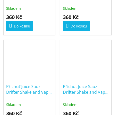
16/60ml Peach Ice
16/60ml Pineapple Ice
Skladem
Skladem
360 Kč
360 Kč
Do košíku
Do košíku
Příchuť Juice Sauz
Příchuť Juice Sauz
Drifter Shake and Vape
Drifter Shake and Vape
16/60ml Red Berry and
16/60ml Sour Apple Ice
Lemon
Skladem
Skladem
360 Kč
360 Kč