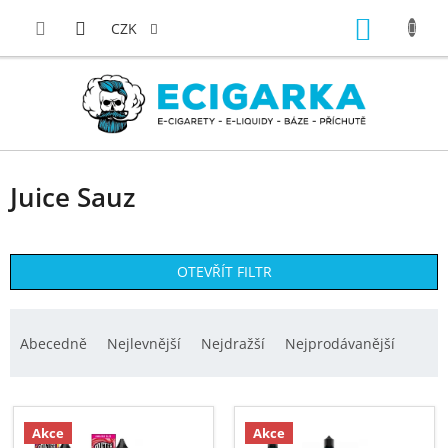
Přejít
NÁKUP
na
CZK
obsah
KOŠÍK
Juice Sauz
OTEVŘÍT FILTR
Ř
a
Abecedně
Nejlevnější
Nejdražší
Nejprodávanější
z
e
V
n
ý
Akce
Akce