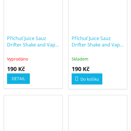
Příchuť Juice Sauz
Příchuť Juice Sauz
Drifter Shake and Vape
Drifter Shake and Vape
6/30ml Strawberry
6/30ml Sweet Blueberry
Raspberry Cherry
Ice
Vyprodáno
Skladem
190 Kč
190 Kč
DETAIL
Do košíku