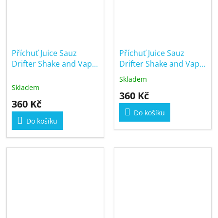
Příchuť Juice Sauz
Příchuť Juice Sauz
Drifter Shake and Vape
Drifter Shake and Vape
16/60ml Kiwi
16/60ml Lemon and
Skladem
Průměrné
Passionfruit Guava Ice
Blue Raspberry
Skladem
hodnocení
360 Kč
produktu
360 Kč
je
Do košíku
5,0
Do košíku
z
5
hvězdiček.