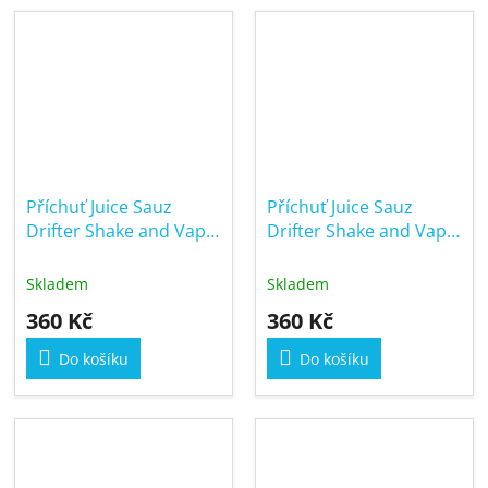
hvězdiček.
Příchuť Juice Sauz
Příchuť Juice Sauz
Drifter Shake and Vape
Drifter Shake and Vape
16/60ml Strawberry
16/60ml Strawberry
Kiwi
Raspberry Cherry
Skladem
Skladem
360 Kč
360 Kč
Do košíku
Do košíku