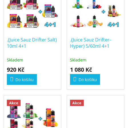
í
p
p
i
r
s
o
p
d
r
u
.(Juice Sauz Drifter Salt)
.(Juice Sauz Drifter-
o
k
10ml 4+1
Hyper) 5/60ml 4+1
d
t
u
ů
Skladem
Skladem
k
920 Kč
1 080 Kč
t
ů
Do košíku
Do košíku
Akce
Akce