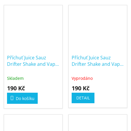
Příchuť Juice Sauz
Příchuť Juice Sauz
Drifter Shake and Vape
Drifter Shake and Vape
6/30ml Cream Tobacco
6/30ml Forest
Blueberry
Skladem
Vyprodáno
190 Kč
190 Kč
DETAIL
Do košíku