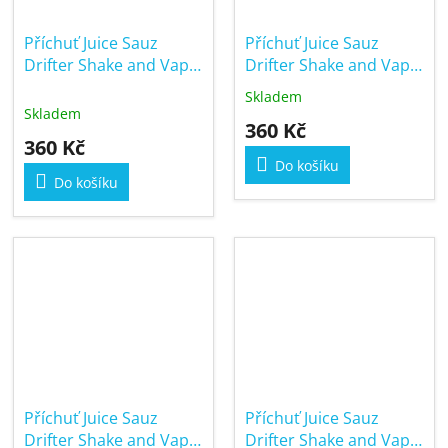
Příchuť Juice Sauz
Příchuť Juice Sauz
Drifter Shake and Vape
Drifter Shake and Vape
16/60ml Watermelon
16/60ml Watermelon
Skladem
Průměrné
Apple
Ice
Skladem
hodnocení
360 Kč
produktu
360 Kč
je
Do košíku
5,0
Do košíku
z
5
hvězdiček.
Příchuť Juice Sauz
Příchuť Juice Sauz
Drifter Shake and Vape
Drifter Shake and Vape