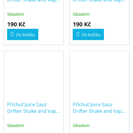
6/30ml Mixed Berry
6/30ml Peach Ice
Menthol
Skladem
Skladem
190 Kč
190 Kč
Do košíku
Do košíku
Příchuť Juice Sauz
Příchuť Juice Sauz
Drifter Shake and Vape
Drifter Shake and Vape
6/30ml Pineapple Ice
6/30ml Red Berry and
Lemon
Skladem
Skladem