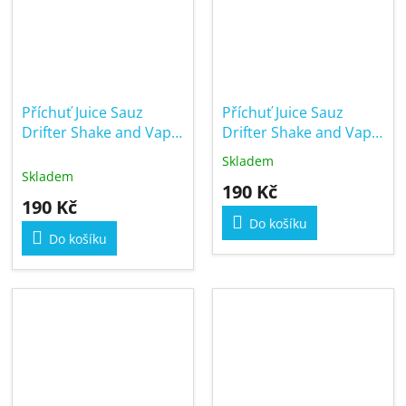
Příchuť Juice Sauz
Příchuť Juice Sauz
Drifter Shake and Vape
Drifter Shake and Vape
6/30ml Cherry
6/30ml Kiwi
Skladem
Průměrné
Passionfruit Guava Ice
Skladem
hodnocení
190 Kč
produktu
190 Kč
je
Do košíku
5,0
Do košíku
z
5
hvězdiček.