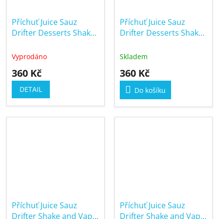
Příchuť Juice Sauz
Příchuť Juice Sauz
Drifter Desserts Shake
Drifter Desserts Shake
and Vape 16/60ml
and Vape 16/60ml
Apple Pie
Cream Donut
Vyprodáno
Skladem
360 Kč
360 Kč
DETAIL
Do košíku
Příchuť Juice Sauz
Příchuť Juice Sauz
Drifter Shake and Vape
Drifter Shake and Vape