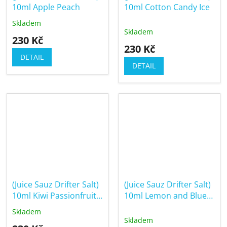
10ml Apple Peach
10ml Cotton Candy Ice
Skladem
Průměrné
Skladem
hodnocení
230 Kč
produktu
230 Kč
je
DETAIL
5,0
DETAIL
z
5
hvězdiček.
(Juice Sauz Drifter Salt)
(Juice Sauz Drifter Salt)
10ml Kiwi Passionfruit
10ml Lemon and Blue
Guava Ice
Raspberry
Skladem
Průměrné
Skladem
hodnocení