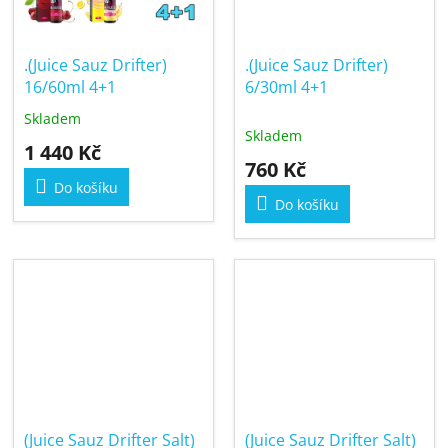
.(Juice Sauz Drifter)
.(Juice Sauz Drifter)
16/60ml 4+1
6/30ml 4+1
Skladem
Průměrné
Skladem
hodnocení
1 440 Kč
produktu
760 Kč
je
Do košíku
5,0
Do košíku
z
5
hvězdiček.
(Juice Sauz Drifter Salt)
(Juice Sauz Drifter Salt)