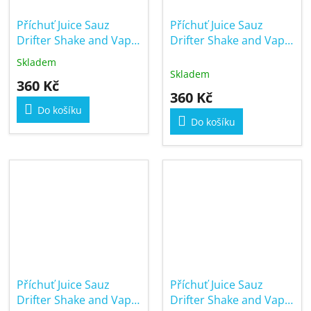
Příchuť Juice Sauz
Příchuť Juice Sauz
Drifter Shake and Vape
Drifter Shake and Vape
16/60ml Mango Ice
16/60ml Mixed Berry
Skladem
Průměrné
Menthol
Skladem
hodnocení
360 Kč
produktu
360 Kč
je
Do košíku
5,0
Do košíku
z
5
hvězdiček.
Příchuť Juice Sauz
Příchuť Juice Sauz
Drifter Shake and Vape
Drifter Shake and Vape