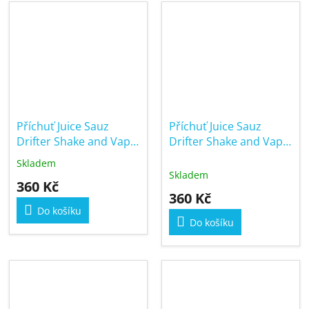
Příchuť Juice Sauz
Příchuť Juice Sauz
Drifter Shake and Vape
Drifter Shake and Vape
16/60ml Forest
16/60ml Cherry
Skladem
Průměrné
Blueberry
Skladem
hodnocení
360 Kč
produktu
360 Kč
je
Do košíku
5,0
Do košíku
z
5
hvězdiček.