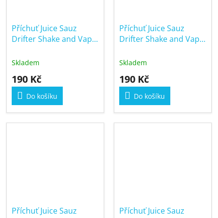
Příchuť Juice Sauz
Příchuť Juice Sauz
Drifter Shake and Vape
Drifter Shake and Vape
6/30ml Sweet
6/30ml Watermelon
Strawberry Ice
Apple
Skladem
Skladem
190 Kč
190 Kč
Do košíku
Do košíku
Příchuť Juice Sauz
Příchuť Juice Sauz