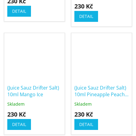
230 Kč
produktu
230 Kč
je
DETAIL
5,0
DETAIL
z
5
hvězdiček.
(Juice Sauz Drifter Salt)
(Juice Sauz Drifter Salt)
10ml Mango Ice
10ml Pineapple Peach
Mango
Skladem
Skladem
Průměrné
Průměrné
hodnocení
hodnocení
230 Kč
230 Kč
produktu
produktu
je
je
DETAIL
DETAIL
5,0
5,0
z
z