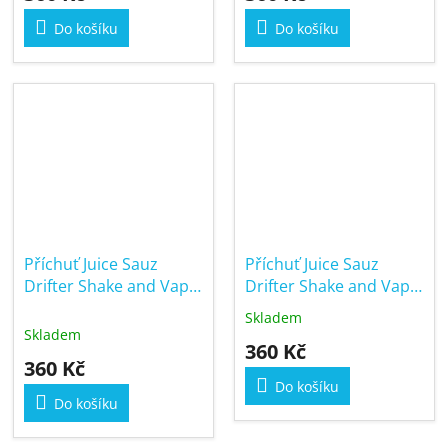
Do košíku
Do košíku
Příchuť Juice Sauz
Příchuť Juice Sauz
Drifter Shake and Vape
Drifter Shake and Vape
16/60ml Sour Blueberry
16/60ml Strawberry
Skladem
Průměrné
Ice
Banana Ice
Skladem
hodnocení
360 Kč
produktu
360 Kč
je
Do košíku
5,0
Do košíku
z
5