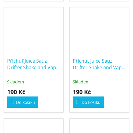
Příchuť Juice Sauz
Příchuť Juice Sauz
Drifter Shake and Vape
Drifter Shake and Vape
6/30ml Strawberry
6/30ml Strawberry Kiwi
Banana Ice
Skladem
Skladem
190 Kč
190 Kč
Do košíku
Do košíku