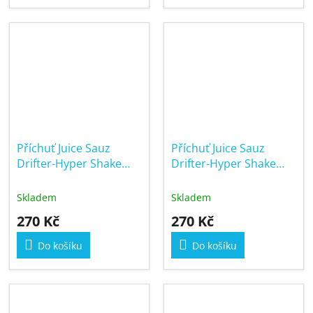
Příchuť Juice Sauz
Příchuť Juice Sauz
Drifter-Hyper Shake
Drifter-Hyper Shake
and Vape 5/60ml
and Vape 5/60ml Mixed
Menthol
Berry Menthol
Skladem
Skladem
270 Kč
270 Kč
Do košíku
Do košíku