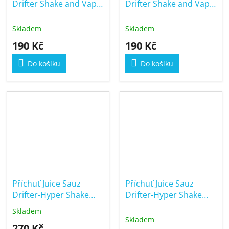
Drifter Shake and Vape
Drifter Shake and Vape
6/30ml Watermelon Ice
6/30ml Watermelon
Strawberry
Skladem
Skladem
190 Kč
190 Kč
Do košíku
Do košíku
Příchuť Juice Sauz
Příchuť Juice Sauz
Drifter-Hyper Shake
Drifter-Hyper Shake
and Vape 5/60ml Blue
and Vape 5/60ml
Skladem
Průměrné
Razz Ice
Cotton Candy Ice
Skladem
hodnocení
270 Kč