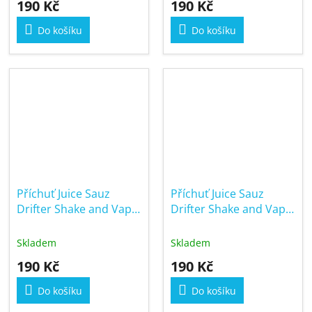
190 Kč
190 Kč
Do košíku
Do košíku
Příchuť Juice Sauz
Příchuť Juice Sauz
Drifter Shake and Vape
Drifter Shake and Vape
6/30ml Sour Apple Ice
6/30ml Sour Blueberry
Ice
Skladem
Skladem
190 Kč
190 Kč
Do košíku
Do košíku