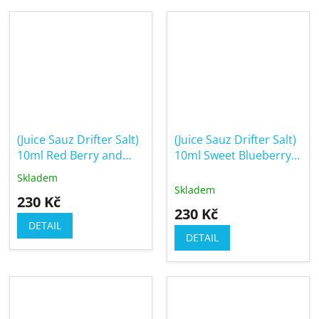
5
5
hvězdiček.
hvězdiček.
(Juice Sauz Drifter Salt)
(Juice Sauz Drifter Salt)
10ml Red Berry and
10ml Sweet Blueberry
Lemon
Ice
Skladem
Průměrné
Skladem
hodnocení
230 Kč
produktu
230 Kč
je
DETAIL
5,0
DETAIL
z
5
hvězdiček.