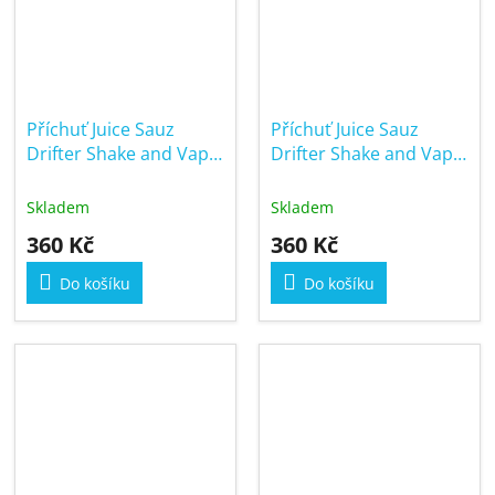
Příchuť Juice Sauz
Příchuť Juice Sauz
Drifter Shake and Vape
Drifter Shake and Vape
16/60ml Sweet
16/60ml Sweet
Blueberry Ice
Strawberry Ice
Skladem
Skladem
360 Kč
360 Kč
Do košíku
Do košíku