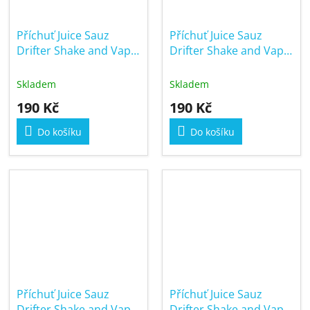
Příchuť Juice Sauz
Příchuť Juice Sauz
Drifter Shake and Vape
Drifter Shake and Vape
6/30ml Lemon and Blue
6/30ml Mango Ice
Raspberry
Skladem
Skladem
190 Kč
190 Kč
Do košíku
Do košíku
Příchuť Juice Sauz
Příchuť Juice Sauz
Drifter Shake and Vape
Drifter Shake and Vape