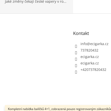
Jaké změny čekají české vapery v ro...
Z
á
p
Kontakt
a
t
info
@
ecigarka.cz
í
737820432
ecigarka.cz
ecigarka.cz
+420737820432
Kompletní nabídka balíčků 4+1, zobrazená pouze registrovaným zákazníků