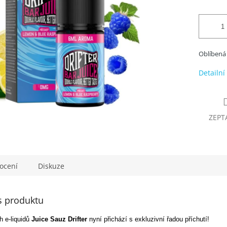
Oblíbená
Detailní
ZEPT
ocení
Diskuze
s produktu
 e-liquidů
Juice Sauz
Drifter
nyní přichází s exkluzivní řadou příchutí!