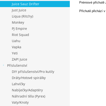
Prémiové příchutě
Juice Sauz Drifter
Just Juice
Příchutě přichází v
Liqua (Ritchy)
Monkey
PJ Empire
Riot Squad
Uahu
Vapka
Yeti
ZAP! Juice
Příslušenství
DIY příslušenství/Pro kutily
Dráty/Hotové spirálky
Lahvičky
Nabíječky/Adaptéry
Náhradní těla (Pyrex)
Vaty/Knoty