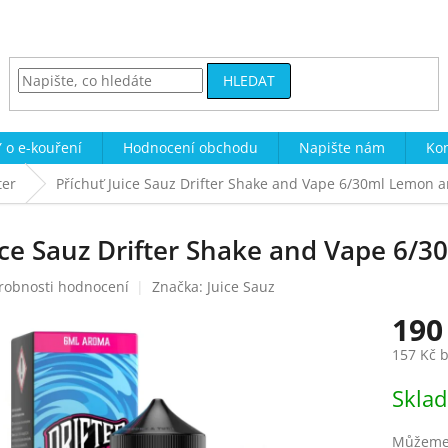
HLEDAT
 o e-kouření
Hodnocení obchodu
Napište nám
Kon
ter
Příchuť Juice Sauz Drifter Shake and Vape 6/30ml Lemon 
ice Sauz Drifter Shake and Vape 6/
robnosti hodnocení
Značka:
Juice Sauz
190
157 Kč 
Měrná
Skla
cena:
Můžeme 