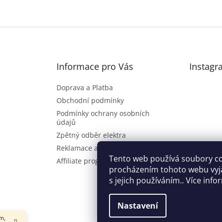
Informace pro Vás
Instagr
Doprava a Platba
Obchodní podmínky
Podmínky ochrany osobních
údajů
Zpětný odběr elektra
Reklamace a vrácení zboží
Sl
Tento web používá soubory co
Affiliate program
procházením tohoto webu vyj
s jejich používáním.. Více inf
Nastavení
m,