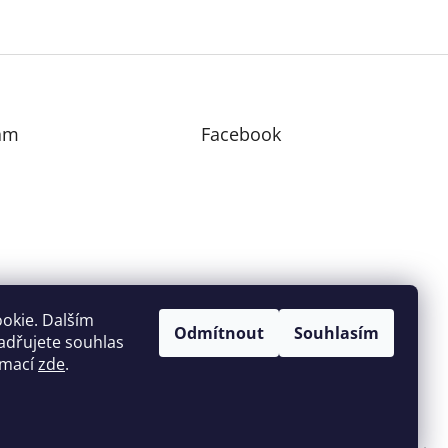
am
Facebook
edovat na Instagramu
okie. Dalším
Odmítnout
Souhlasím
adřujete souhlas
ormací
zde
.