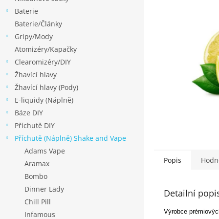
p
Baterie
a
Baterie/Články
n
Gripy/Mody
e
Atomizéry/Kapačky
l
Clearomizéry/DIY
Žhavící hlavy
Žhavící hlavy (Pody)
E-liquidy (Náplně)
Báze DIY
Příchutě DIY
Příchutě (Náplně) Shake and Vape
Adams Vape
Popis
Hodn
Aramax
Bombo
Dinner Lady
Detailní popi
Chill Pill
Výrobce prémiových
Infamous