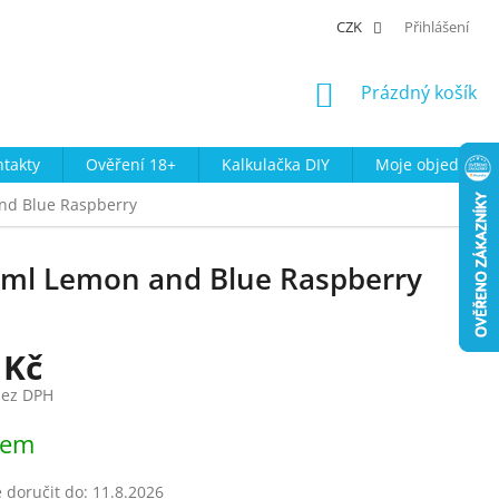
CZK
Přihlášení
NÁKUPNÍ
Prázdný košík
KOŠÍK
takty
Ověření 18+
Kalkulačka DIY
Moje objednávk
and Blue Raspberry
30ml Lemon and Blue Raspberry
 Kč
bez DPH
dem
doručit do:
11.8.2026