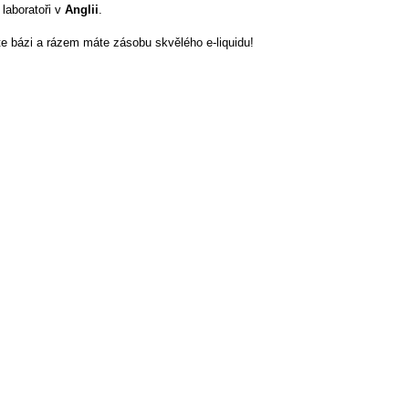
 laboratoři v
Anglii
.
jte bázi a rázem máte zásobu skvělého e-liquidu!