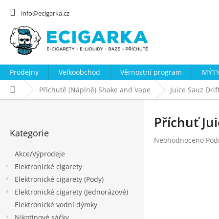
Přejít
na
info@ecigarka.cz
obsah
Prodejny
Velkoobchod
Věrnostní program
MÝTY
Domů
Příchutě (Náplně) Shake and Vape
Juice Sauz Drif
P
o
Příchuť Ju
Přeskočit
s
Kategorie
kategorie
Průměrné
Neohodnoceno
Pod
t
hodnocení
Akce/Výprodeje
r
produktu
Elektronické cigarety
a
je
0,0
Elektronické cigarety (Pody)
n
z
Elektronické cigarety (Jednorázové)
n
5
Elektronické vodní dýmky
hvězdiček.
í
Nikotinové sáčky