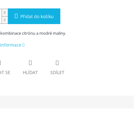
Přidat do košíku
 kombinace citrónu a modré maliny.
 informace
AT SE
HLÍDAT
SDÍLET