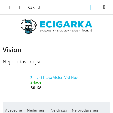
Přejít
NÁKUP
na
CZK
obsah
KOŠÍK
Vision
Nejprodávanější
Žhavící hlava Vision Vivi Nova
Skladem
50 Kč
Ř
a
Abecedně
Nejlevnější
Nejdražší
Nejprodávanější