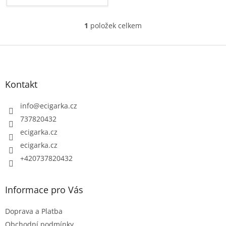
1
položek celkem
O
v
Z
l
á
á
p
d
Kontakt
a
a
c
t
info
@
ecigarka.cz
í
í
737820432
p
ecigarka.cz
r
ecigarka.cz
v
k
+420737820432
y
v
Informace pro Vás
ý
p
Doprava a Platba
i
Obchodní podmínky