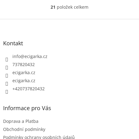
21
položek celkem
O
v
Z
l
á
á
p
d
Kontakt
a
a
c
t
info
@
ecigarka.cz
í
í
737820432
p
ecigarka.cz
r
ecigarka.cz
v
k
+420737820432
y
v
Informace pro Vás
ý
p
Doprava a Platba
i
Obchodní podmínky
s
Podmínky ochrany osobních údajů
u