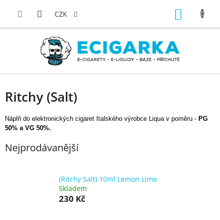
Přejít
NÁKUP
na
CZK
obsah
KOŠÍK
Ritchy (Salt)
Náplň do elektronických cigaret Italského výrobce Liqua v poměru -
PG
50% a VG 50%.
Nejprodávanější
(Ritchy Salt) 10ml Lemon Lime
Skladem
230 Kč