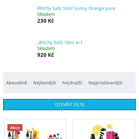
(Ritchy Salt) 10ml Sunny Orange Juice
Skladem
230 Kč
.(Ritchy Salt) 10ml 4+1
Skladem
920 Kč
Ř
a
Abecedně
Nejlevnější
Nejdražší
Nejprodávanější
z
e
OTEVŘÍT FILTR
n
í
V
p
ý
Akce
r
p