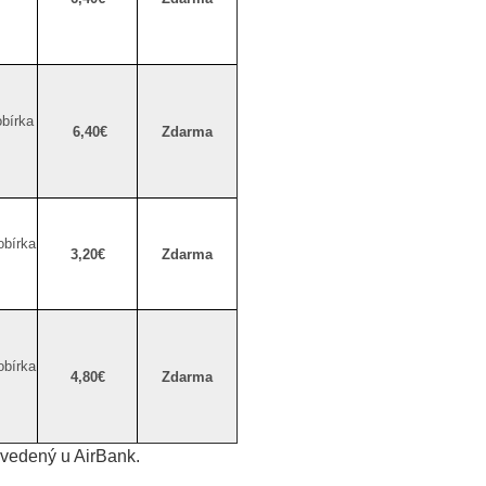
bírka
6,40€
Zdarma
obírka
3,20€
Zdarma
obírka
4,80€
Zdarma
edený u AirBank.