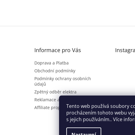
Informace pro Vás
Instagr
Doprava a Platba
Obchodní podmínky
Podmínky ochrany osobních
údajů
Zpětný odběr elektra
Reklamace a vrácení zboží
Sl
Tento web používá soubory co
Affiliate program
procházením tohoto webu vyj
s jejich používáním.. Více inf
Nastavení