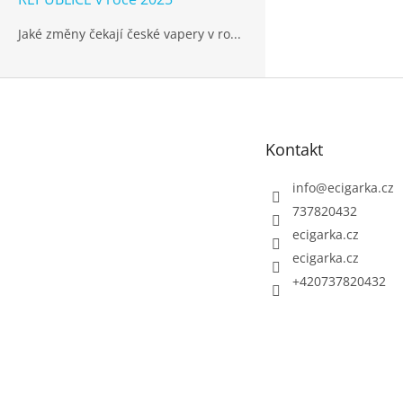
Jaké změny čekají české vapery v ro...
Z
á
p
Kontakt
a
t
info
@
ecigarka.cz
í
737820432
ecigarka.cz
ecigarka.cz
+420737820432