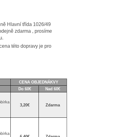
jně Hlavní třída 1026/49
rodejně zdarma , prosíme
u.
cena této dopravy je pro
CENA OBJEDNÁKVY
Do 60€
Nad 60€
bírka
3,20€
Zdarma
bírka
6,40€
Zdarma