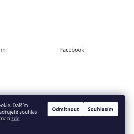
am
Facebook
edovat na Instagramu
okie. Dalším
Odmítnout
Souhlasím
adřujete souhlas
ormací
zde
.