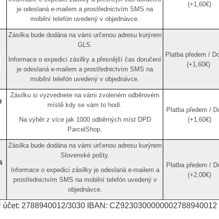
(+1,60€)
je odeslaná e-mailem a prostřednictvím SMS na
mobilní telefón uvedený v objednávce.
Zásilka bude dodána na vámi určenou adresu kurýrem
GLS.
Platba předem / Do
Informace o expedici zásilky a přesnější čas doručení
(+1,60€)
je odeslaná e-mailem a prostřednictvím SMS na
mobilní telefón uvedený v objednávce.
Zásilku si vyzvednete na vámi zvoleném odběrovém
p
místě kdy se vám to hodí.
Platba předem / D
Na výběr z více jak 1000 odběrných míst DPD
(+1,60€)
ParcelShop.
Zásilka bude dodána na vámi určenou adresu kurýrem
Slovenské pošty.
a
Platba předem / D
Informace o expedici zásilky je odeslaná e-mailem a
(+2,00€)
prostřednictvím SMS na mobilní telefón uvedený v
objednávce.
U účet: 2788940012/3030 IBAN: CZ9230300000002788940012 v