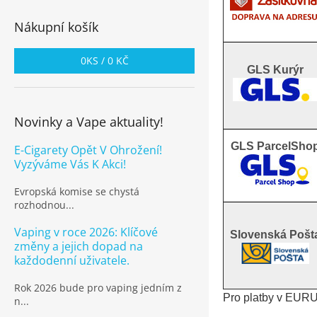
Nákupní košík
0
KS /
0 KČ
GLS Kurýr
Novinky a Vape aktuality!
GLS ParcelSho
E-Cigarety Opět V Ohrožení!
Vyzýváme Vás K Akci!
Evropská komise se chystá
rozhodnou...
Vaping v roce 2026: Klíčové
Slovenská Pošt
změny a jejich dopad na
každodenní uživatele.
Rok 2026 bude pro vaping jedním z
Pro platby v EUR
n...