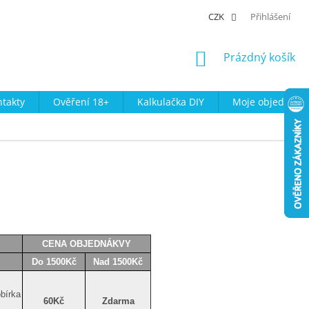
CZK
Přihlášení
NÁKUPNÍ
Prázdný košík
KOŠÍK
takty
Ověření 18+
Kalkulačka DIY
Moje objednávk
CENA OBJEDNÁKVY
Do 1500Kč
Nad 1500Kč
bírka
60Kč
Zdarma