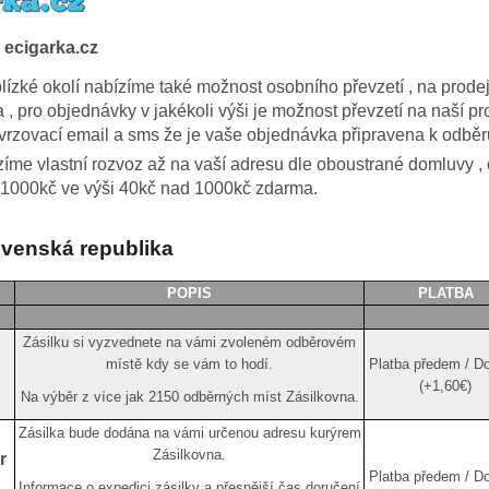
 ecigarka.cz
lízké okolí nabízíme také možnost osobního převzetí , na prode
, pro objednávky v jakékoli výši je možnost převzetí na naší p
tvrzovací email a sms že je vaše objednávka připravena k odběr
íme vlastní rozvoz až na vaší adresu dle oboustrané domluvy , 
1000kč ve výši 40kč nad 1000kč zdarma.
ovenská republika
POPIS
PLATBA
Zásilku si vyzvednete na vámi zvoleném odběrovém
místě kdy se vám to hodí.
Platba předem / Do
(+1,60€)
Na výběr z více jak 2150 odběrných míst Zásilkovna
.
Zásilka bude dodána na vámi určenou adresu kurýrem
Zásilkovna.
r
Platba předem / Do
Informace o expedici zásilky a přesnější čas doručení