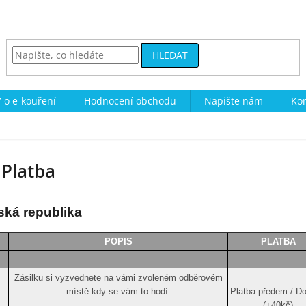
HLEDAT
 o e-kouření
Hodnocení obchodu
Napište nám
Kon
 Platba
ská republika
POPIS
PLATBA
Zásilku si vyzvednete na vámi zvoleném odběrovém
místě kdy se vám to hodí.
Platba předem / Do
(+40kč)