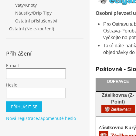
Vaty/Knoty
Náustky/Drip Tipy
Osobní převzetí u
Ostatní příslušenství
Pro Ostravu a b
Ostatní (Ne e-kouření)
Ostrava-Poruba 
vyčkejte na po
Také dále nabíz
Přihlášení
objednávky do 
E-mail
Poštovné - Sl
DOPRAVCE
Heslo
Zásilkovna (Z-
Point)
PŘIHLÁSIT SE
Nová registrace
Zapomenuté heslo
Zásilkovna Kurý