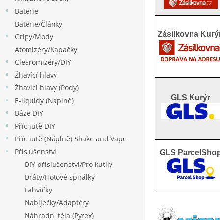
p
Baterie
a
Baterie/Články
n
Zásilkovna Kurý
Gripy/Mody
e
Atomizéry/Kapačky
l
Clearomizéry/DIY
Žhavící hlavy
Žhavící hlavy (Pody)
GLS Kurýr
E-liquidy (Náplně)
Báze DIY
Příchutě DIY
Příchutě (Náplně) Shake and Vape
Příslušenství
GLS ParcelSho
DIY příslušenství/Pro kutily
Dráty/Hotové spirálky
Lahvičky
Nabíječky/Adaptéry
Náhradní těla (Pyrex)