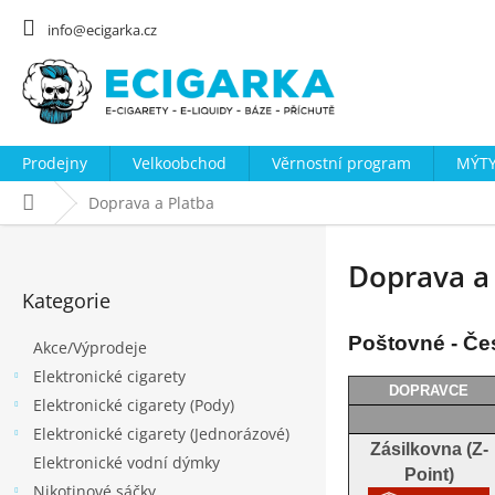
Přejít
na
info@ecigarka.cz
obsah
Prodejny
Velkoobchod
Věrnostní program
MÝTY
Domů
Doprava a Platba
P
o
Doprava a
Přeskočit
s
Kategorie
kategorie
t
Poštovné - Če
Akce/Výprodeje
r
Elektronické cigarety
a
DOPRAVCE
Elektronické cigarety (Pody)
n
Elektronické cigarety (Jednorázové)
n
Zásilkovna (Z-
Elektronické vodní dýmky
í
Point)
Nikotinové sáčky