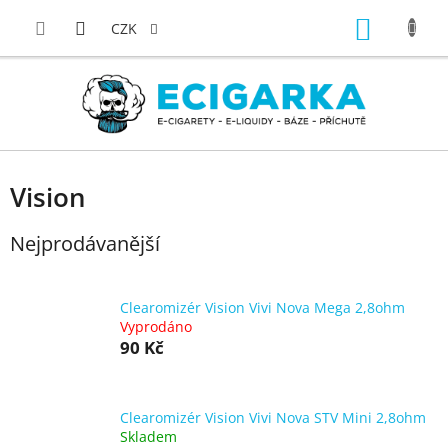
Přejít
NÁKUP
na
CZK
obsah
KOŠÍK
Vision
Nejprodávanější
Clearomizér Vision Vivi Nova Mega 2,8ohm
Vyprodáno
90 Kč
Clearomizér Vision Vivi Nova STV Mini 2,8ohm
Skladem