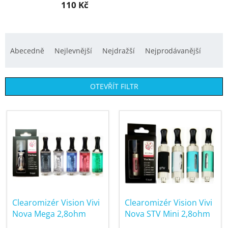
110 Kč
Ř
a
Abecedně
Nejlevnější
Nejdražší
Nejprodávanější
z
e
OTEVŘÍT FILTR
n
í
V
p
ý
r
p
o
i
d
s
u
p
k
r
t
Clearomizér Vision Vivi
Clearomizér Vision Vivi
o
ů
Nova Mega 2,8ohm
Nova STV Mini 2,8ohm
d