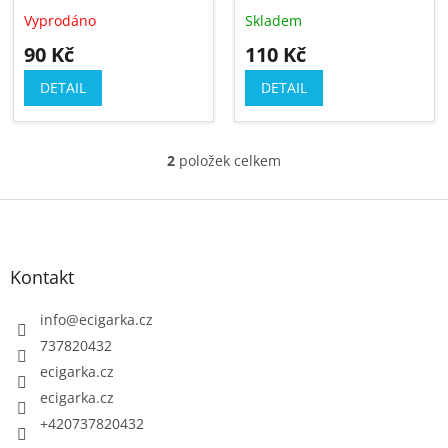
u
Vyprodáno
Skladem
k
90 Kč
110 Kč
t
ů
DETAIL
DETAIL
2
položek celkem
O
v
Z
l
á
á
p
d
Kontakt
a
a
c
t
info
@
ecigarka.cz
í
í
737820432
p
ecigarka.cz
r
ecigarka.cz
v
k
+420737820432
y