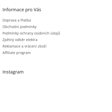
v
Informace pro Vás
ý
p
Doprava a Platba
i
Obchodní podmínky
s
Podmínky ochrany osobních údajů
u
Zpětný odběr elektra
Reklamace a vrácení zboží
Affiliate program
Instagram