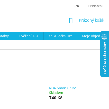
CZK
Přihlášení
NÁKUPNÍ
Prázdný košík
KOŠÍK
takty
Ověření 18+
Kalkulačka DIY
Moje objednávk
RDA Smok XPure
Skladem
740 Kč