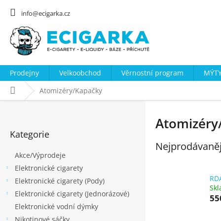
Přejít
na
info@ecigarka.cz
obsah
Prodejny
Velkoobchod
Věrnostní program
MÝTY
Domů
Atomizéry/Kapačky
P
o
Atomizéry
Přeskočit
s
Kategorie
kategorie
t
Nejprodávaněj
Akce/Výprodeje
r
Elektronické cigarety
a
RD
Elektronické cigarety (Pody)
n
Sk
Elektronické cigarety (Jednorázové)
n
55
Elektronické vodní dýmky
í
Nikotinové sáčky