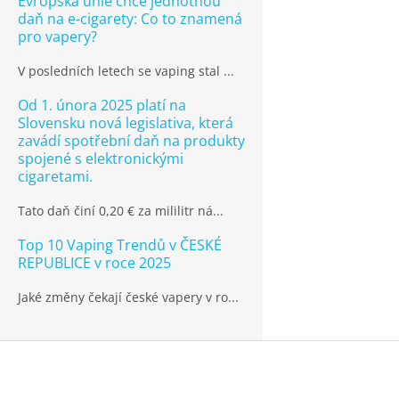
Evropská unie chce jednotnou
daň na e-cigarety: Co to znamená
pro vapery?
V posledních letech se vaping stal ...
Od 1. února 2025 platí na
Slovensku nová legislativa, která
zavádí spotřební daň na produkty
spojené s elektronickými
cigaretami.
Tato daň činí 0,20 € za mililitr ná...
Top 10 Vaping Trendů v ČESKÉ
REPUBLICE v roce 2025
Jaké změny čekají české vapery v ro...
Z
á
p