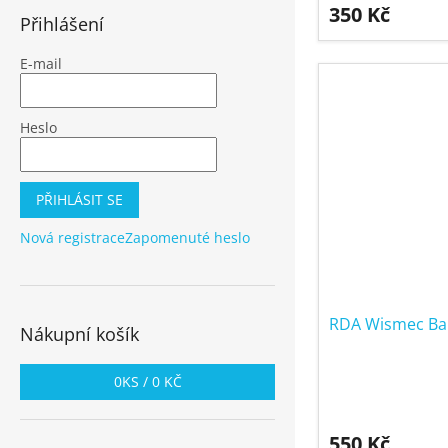
350 Kč
Přihlášení
E-mail
Heslo
PŘIHLÁSIT SE
Nová registrace
Zapomenuté heslo
RDA Wismec B
Nákupní košík
0
KS /
0 KČ
550 Kč