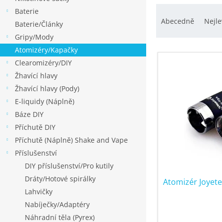
p
Ř
Baterie
a
a
Abecedně
Nejle
Baterie/Články
n
z
Gripy/Mody
e
e
Atomizéry/Kapačky
l
V
n
Clearomizéry/DIY
ý
í
Žhavící hlavy
p
p
Žhavící hlavy (Pody)
i
r
E-liquidy (Náplně)
s
o
Báze DIY
p
d
Příchutě DIY
r
u
Příchutě (Náplně) Shake and Vape
o
k
Příslušenství
d
t
DIY příslušenství/Pro kutily
u
ů
Dráty/Hotové spirálky
k
Atomizér Joyet
Lahvičky
t
Nabíječky/Adaptéry
ů
Náhradní těla (Pyrex)