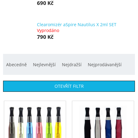
690 Kč
Clearomizér aSpire Nautilus X 2ml SET
Vyprodáno
790 Kč
Ř
a
Abecedně
Nejlevnější
Nejdražší
Nejprodávanější
z
e
OTEVŘÍT FILTR
n
í
V
p
ý
r
p
o
i
d
s
u