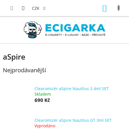
Přejít
NÁKUP
na
CZK
obsah
KOŠÍK
aSpire
Nejprodávanější
Clearomizér aSpire Nautilus 3 4ml SET
Skladem
690 Kč
Clearomizér aSpire Nautilus GT 3ml SET
Vyprodáno