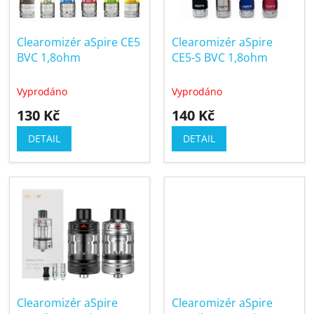
p
k
r
t
Clearomizér aSpire CE5
Clearomizér aSpire
o
ů
BVC 1,8ohm
CE5-S BVC 1,8ohm
d
u
Vyprodáno
Vyprodáno
k
130 Kč
140 Kč
t
ů
DETAIL
DETAIL
Clearomizér aSpire
Clearomizér aSpire