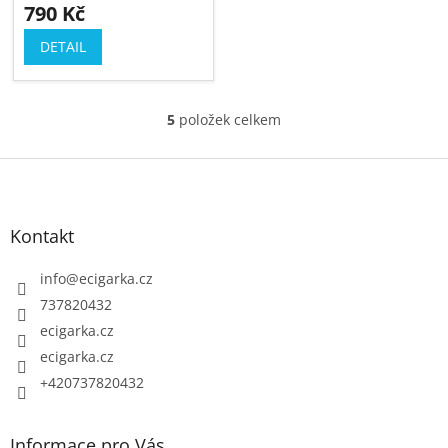
790 Kč
DETAIL
5
položek celkem
O
v
Z
l
á
á
p
d
Kontakt
a
a
c
t
info
@
ecigarka.cz
í
í
737820432
p
ecigarka.cz
r
ecigarka.cz
v
k
+420737820432
y
v
Informace pro Vás