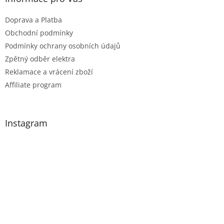
ý
p
Doprava a Platba
i
Obchodní podmínky
s
Podmínky ochrany osobních údajů
u
Zpětný odběr elektra
Reklamace a vrácení zboží
Affiliate program
Instagram