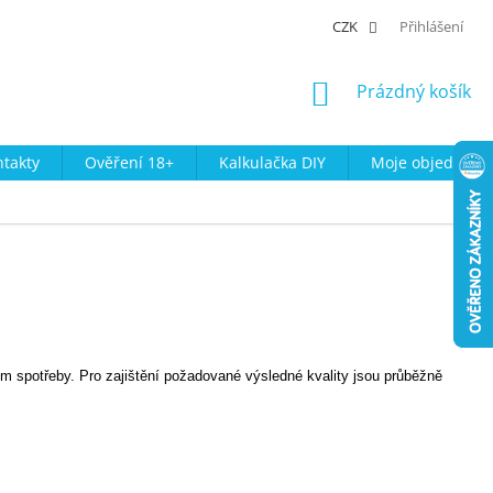
CZK
Přihlášení
NÁKUPNÍ
Prázdný košík
KOŠÍK
takty
Ověření 18+
Kalkulačka DIY
Moje objednávk
um spotřeby. Pro zajištění požadované výsledné kvality jsou průběžně