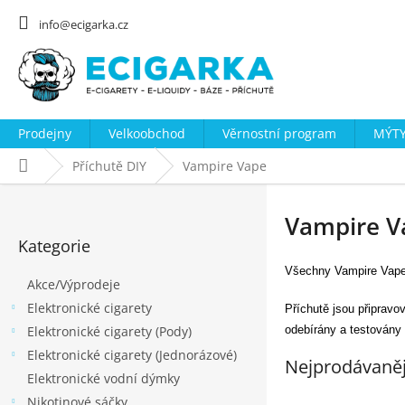
Přejít
na
info@ecigarka.cz
obsah
Prodejny
Velkoobchod
Věrnostní program
MÝTY
Domů
Příchutě DIY
Vampire Vape
P
o
Vampire V
Přeskočit
s
Kategorie
kategorie
t
Všechny Vampire Vape p
Akce/Výprodeje
r
Elektronické cigarety
a
Příchutě jsou připravo
Elektronické cigarety (Pody)
odebírány a testovány 
n
Elektronické cigarety (Jednorázové)
n
Nejprodávaněj
Elektronické vodní dýmky
í
Nikotinové sáčky