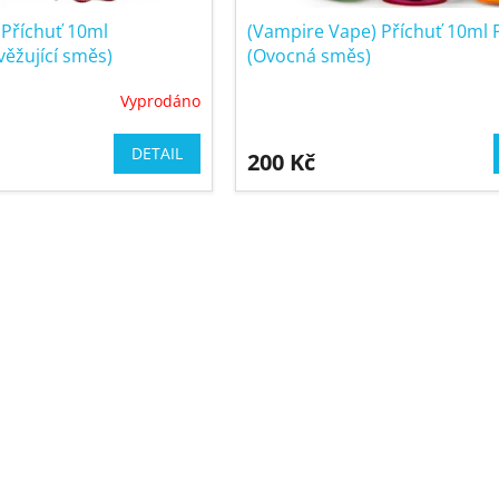
 Příchuť 10ml
(Vampire Vape) Příchuť 10ml
ěžující směs)
(Ovocná směs)
Vyprodáno
Průměrné
hodnocení
produktu
DETAIL
200 Kč
je
5,0
z
5
O
hvězdiček.
v
l
á
d
a
c
í
p
r
v