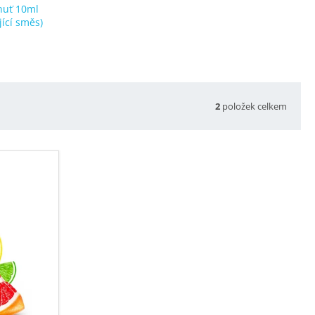
huť 10ml
ící směs)
2
položek celkem