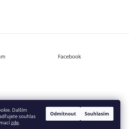
am
Facebook
edovat na Instagramu
okie. Dalším
Odmítnout
Souhlasím
adřujete souhlas
ormací
zde
.