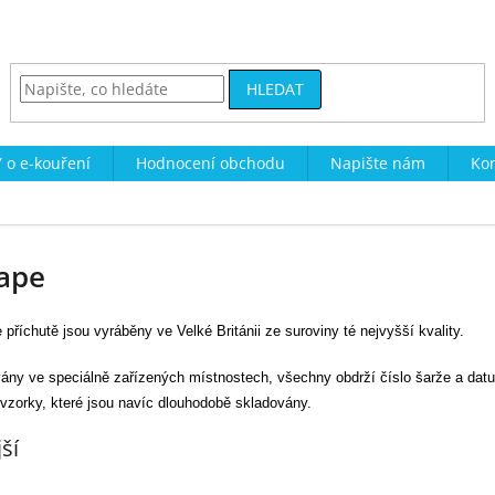
HLEDAT
 o e-kouření
Hodnocení obchodu
Napište nám
Kon
ape
říchutě jsou vyráběny ve Velké Británii ze suroviny té nejvyšší kvality.
vány ve speciálně zařízených místnostech, všechny obdrží číslo šarže a dat
vzorky, které jsou navíc dlouhodobě skladovány.
ší