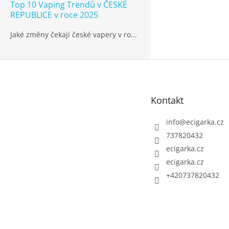
Top 10 Vaping Trendů v ČESKÉ
REPUBLICE v roce 2025
Jaké změny čekají české vapery v ro...
Z
á
p
Kontakt
a
t
info
@
ecigarka.cz
í
737820432
ecigarka.cz
ecigarka.cz
+420737820432