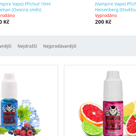
mpire Vape) Příchuť 10ml
(Vampire Vape) Příc
kman (Ovocná směs)
Heisenberg (Osvěžuj
prodáno
Vyprodáno
0 Kč
200 Kč
vnější
Nejdražší
Nejprodávanější