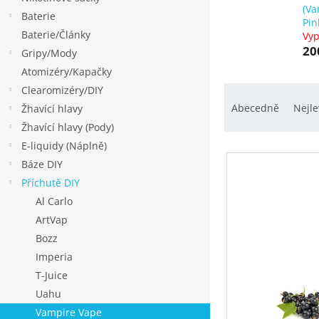
p
(Va
Baterie
a
Pin
Baterie/Články
n
Vy
20
Gripy/Mody
e
Atomizéry/Kapačky
l
Ř
Clearomizéry/DIY
a
Abecedně
Nejle
Žhavící hlavy
z
Žhavící hlavy (Pody)
e
E-liquidy (Náplně)
V
n
Báze DIY
ý
í
Příchutě DIY
p
p
Al Carlo
i
r
ArtVap
s
o
Bozz
p
d
Imperia
r
u
T-Juice
o
k
Uahu
d
t
Vampire Vape