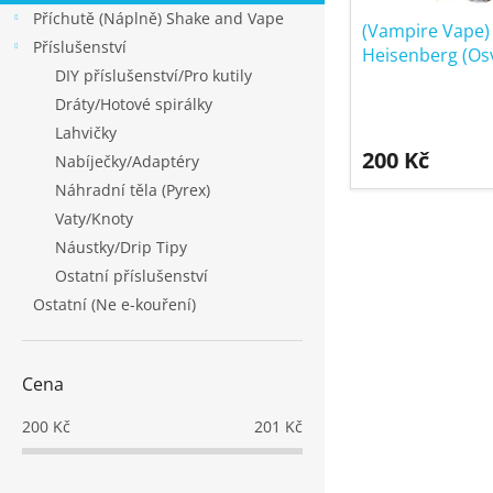
u
ů
Příchutě (Náplně) Shake and Vape
k
(Vampire Vape)
Příslušenství
Heisenberg (Osv
t
DIY příslušenství/Pro kutily
ů
Dráty/Hotové spirálky
Lahvičky
200 Kč
Nabíječky/Adaptéry
Náhradní těla (Pyrex)
Vaty/Knoty
Náustky/Drip Tipy
Ostatní příslušenství
Ostatní (Ne e-kouření)
Cena
200
Kč
201
Kč