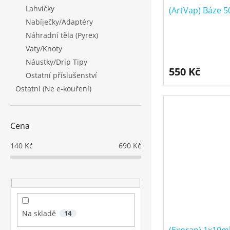
ů
k
Lahvičky
(ArtVap) Báze 
t
Nabíječky/Adaptéry
ů
Náhradní těla (Pyrex)
Vaty/Knoty
Náustky/Drip Tipy
550 Kč
Ostatní příslušenství
Ostatní (Ne e-kouření)
Cena
140
Kč
690
Kč
Na skladě
14