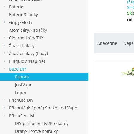
p
(Ex
Baterie
a
SH
Sk
Baterie/Články
n
od
Gripy/Mody
e
Atomizéry/Kapačky
l
Ř
Clearomizéry/DIY
a
Abecedně
Nejle
Žhavící hlavy
z
Žhavící hlavy (Pody)
e
V
E-liquidy (Náplně)
n
ý
Báze DIY
í
p
Expran
p
i
JustVape
r
s
Liqua
o
p
Příchutě DIY
d
r
Příchutě (Náplně) Shake and Vape
u
o
Příslušenství
k
d
DIY příslušenství/Pro kutily
t
u
Dráty/Hotové spirálky