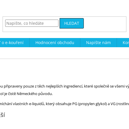
HLEDAT
 o e-kouření
Hodnocení obchodu
Napište nám
Kon
 připraveny pouze z těch nejlepších ingrediencí, které společně se všemi v
ykol je čistě Německého původu.
íchání vlastních e-liquidů, který obsahuje PG (propylen glykol) a VG (rostlin
ší