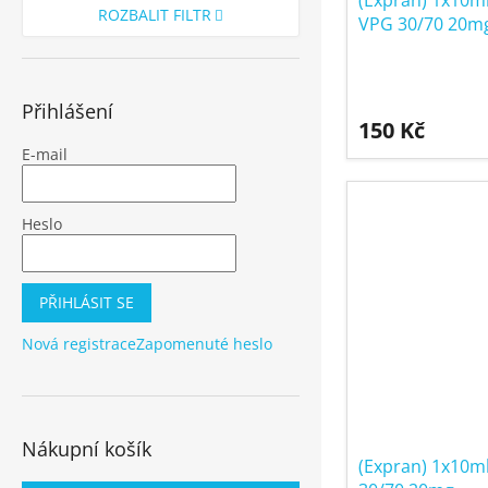
(Expran) 1x10m
ROZBALIT FILTR
VPG 30/70 20m
Přihlášení
150 Kč
E-mail
Heslo
PŘIHLÁSIT SE
Nová registrace
Zapomenuté heslo
Nákupní košík
(Expran) 1x10m