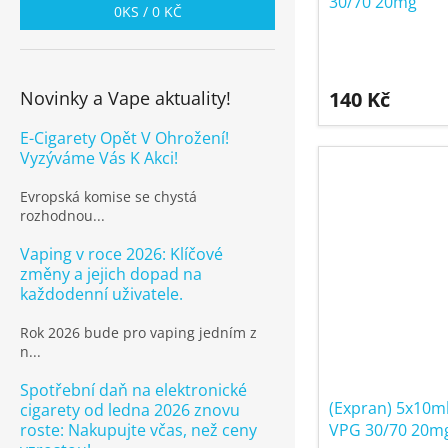
30/70 20mg
0
KS /
0 KČ
Průměrné
hodnocení
produktu
Novinky a Vape aktuality!
140 Kč
je
5,0
E-Cigarety Opět V Ohrožení!
z
Vyzýváme Vás K Akci!
5
hvězdiček.
Evropská komise se chystá
rozhodnou...
Vaping v roce 2026: Klíčové
změny a jejich dopad na
každodenní uživatele.
Rok 2026 bude pro vaping jedním z
n...
Spotřební daň na elektronické
(Expran) 5x10m
cigarety od ledna 2026 znovu
VPG 30/70 20m
roste: Nakupujte včas, než ceny