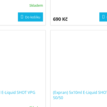
Skladem
Do košíku
690 Kč
l E-Liquid SHOT VPG
(Expran) 5x10ml E-Liquid SH
50/50