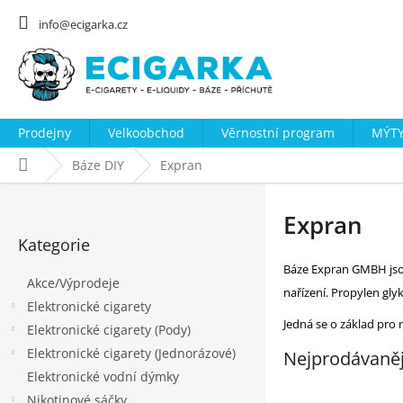
Přejít
na
info@ecigarka.cz
obsah
Prodejny
Velkoobchod
Věrnostní program
MÝTY
Domů
Báze DIY
Expran
P
o
Expran
Přeskočit
s
Kategorie
kategorie
t
Báze Expran GMBH jsou
Akce/Výprodeje
r
nařízení. Propylen gl
Elektronické cigarety
a
Jedná se o základ pro m
Elektronické cigarety (Pody)
n
Elektronické cigarety (Jednorázové)
n
Nejprodávaněj
Elektronické vodní dýmky
í
Nikotinové sáčky