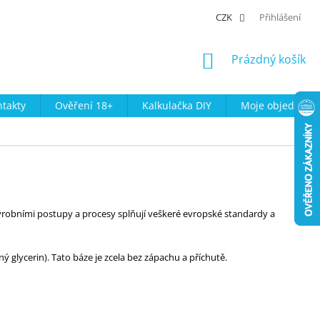
CZK
Přihlášení
NÁKUPNÍ
Prázdný košík
KOŠÍK
takty
Ověření 18+
Kalkulačka DIY
Moje objednávk
ýrobními postupy a procesy splňují veškeré evropské standardy a
ný glycerin). Tato báze je zcela bez zápachu a příchutě.