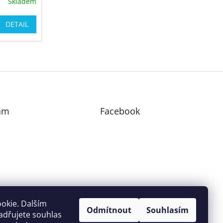
Skladem
DETAIL
am
Facebook
edovat na Instagramu
okie. Dalším
Odmítnout
Souhlasím
adřujete souhlas