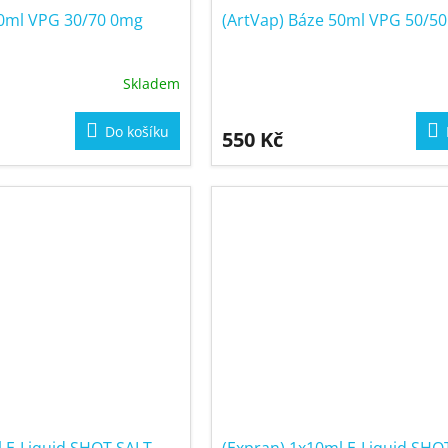
50ml VPG 30/70 0mg
(ArtVap) Báze 50ml VPG 50/5
Skladem
Do košíku
550 Kč