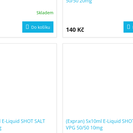
50/50 20mg
Skladem
Do košíku
140 Kč
l E-Liquid SHOT SALT
(Expran) 5x10ml E-Liquid SHO
g
VPG 50/50 10mg