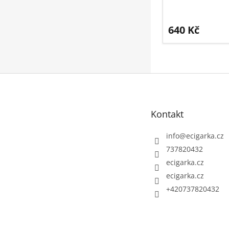
640 Kč
Z
á
p
Kontakt
a
t
info
@
ecigarka.cz
í
737820432
ecigarka.cz
ecigarka.cz
+420737820432