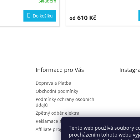
Skladem
Do košíku
610 Kč
od
O
v
l
á
d
Informace pro Vás
Instagr
a
c
Doprava a Platba
í
Obchodní podmínky
p
Podmínky ochrany osobních
r
údajů
v
Zpětný odběr elektra
k
Reklamace a vrácení zboží
Sl
y
Tento web používá soubory co
Affiliate program
v
procházením tohoto webu vyj
ý