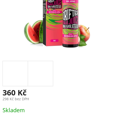
360 Kč
298 Kč bez DPH
Měrná
Skladem
cena: