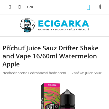
Přejít
NÁKUP
na
CZK
obsah
KOŠÍK
Příchuť Juice Sauz Drifter Shake
and Vape 16/60ml Watermelon
Apple
Průměrné
Neohodnoceno
Podrobnosti hodnocení
Značka:
Juice Sauz
hodnocení
produktu
je
0,0
z
5
hvězdiček.