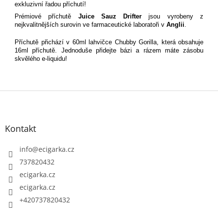
exkluzivní řadou příchutí!
Prémiové příchutě
Juice Sauz Drifter
jsou vyrobeny z
nejkvalitnějších surovin ve farmaceutické laboratoři v
Anglii
.
Příchutě přichází v 60ml lahvičce Chubby Gorilla, která obsahuje
16ml příchutě. Jednoduše přidejte bázi a rázem máte zásobu
skvělého e-liquidu!
Z
á
p
Kontakt
a
t
info
@
ecigarka.cz
í
737820432
ecigarka.cz
ecigarka.cz
+420737820432