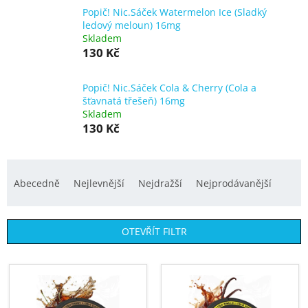
Popič! Nic.Sáček Watermelon Ice (Sladký
ledový meloun) 16mg
Skladem
130 Kč
Popič! Nic.Sáček Cola & Cherry (Cola a
šťavnatá třešeň) 16mg
Skladem
130 Kč
Ř
a
Abecedně
Nejlevnější
Nejdražší
Nejprodávanější
z
e
OTEVŘÍT FILTR
n
í
V
p
ý
r
p