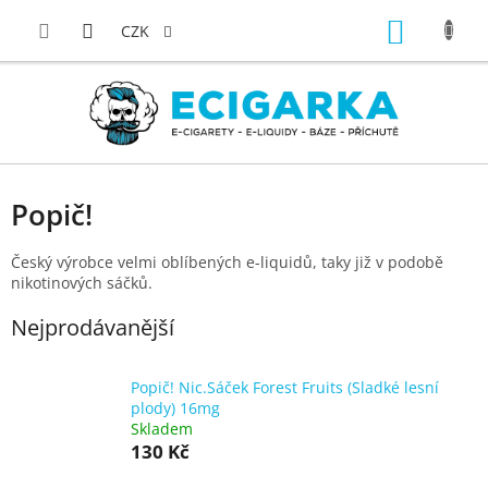
Přejít
NÁKUP
na
CZK
obsah
KOŠÍK
Popič!
Český výrobce velmi oblíbených e-liquidů, taky již v podobě
nikotinových sáčků.
Nejprodávanější
Popič! Nic.Sáček Forest Fruits (Sladké lesní
plody) 16mg
Skladem
130 Kč