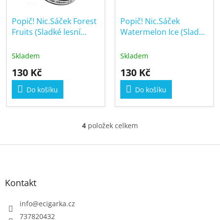
Popič! Nic.Sáček Forest
Popič! Nic.Sáček
Fruits (Sladké lesní
Watermelon Ice (Sladký
plody) 16mg
ledový meloun) 16mg
Skladem
Skladem
130 Kč
130 Kč
Do košíku
Do košíku
4
položek celkem
O
v
Z
l
á
á
p
d
Kontakt
a
a
c
t
info
@
ecigarka.cz
í
í
737820432