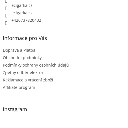
p
ecigarka.cz
r
ecigarka.cz
v
k
+420737820432
y
v
Informace pro Vás
ý
p
Doprava a Platba
i
Obchodní podmínky
s
Podmínky ochrany osobních údajů
u
Zpětný odběr elektra
Reklamace a vrácení zboží
Affiliate program
Instagram