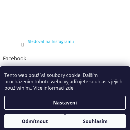
Sledovat na Instagramu
Facebook
Tento web používá soubory cookie. Dalším
procházením tohoto webu vyjadřujete souhlas s jejich
používáním.. Více informací
zde
.
Nastavení
Vytvořil Shoptet
Kompletní nabídka balíčků 4+1, zobrazená pouze registrovaným
Odmítnout
Souhlasím
Copyright 2026
ecigarka.cz
. Všechna práva vyhrazena.
zákazníkům, proto registraci doporučujeme.