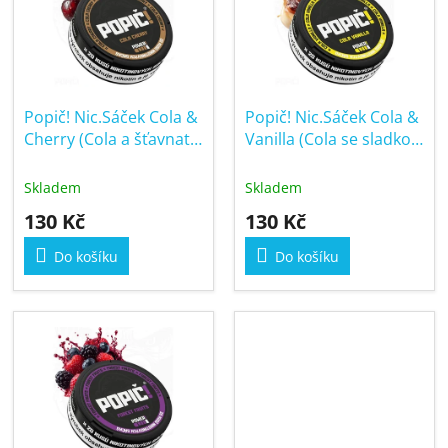
o
i
d
s
u
p
k
r
t
Popič! Nic.Sáček Cola &
Popič! Nic.Sáček Cola &
o
ů
Cherry (Cola a šťavnatá
Vanilla (Cola se sladkou
d
třešeň) 16mg
vanilkou) 16mg
u
Skladem
Skladem
k
130 Kč
130 Kč
t
ů
Do košíku
Do košíku