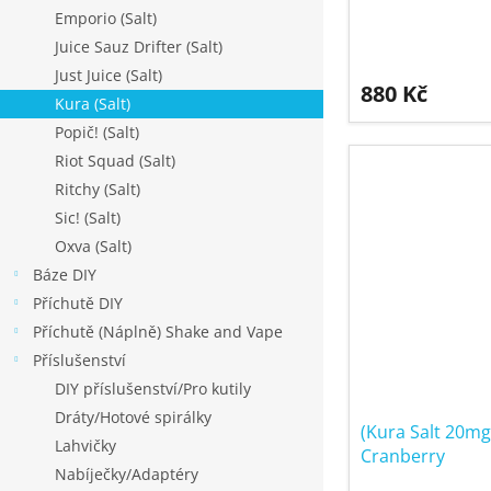
ů
Emporio (Salt)
Juice Sauz Drifter (Salt)
Just Juice (Salt)
880 Kč
Kura (Salt)
Popič! (Salt)
Riot Squad (Salt)
Ritchy (Salt)
Sic! (Salt)
Oxva (Salt)
Báze DIY
Příchutě DIY
Příchutě (Náplně) Shake and Vape
Příslušenství
DIY příslušenství/Pro kutily
Dráty/Hotové spirálky
(Kura Salt 20mg
Lahvičky
Cranberry
Nabíječky/Adaptéry