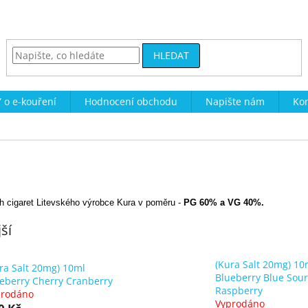
HLEDAT
 o e-kouření
Hodnocení obchodu
Napište nám
Kon
ch cigaret Litevského výrobce Kura v poměru -
PG 60% a VG 40%.
ší
(Kura Salt 20mg) 10
ra Salt 20mg) 10ml
Blueberry Blue Sou
eberry Cherry Cranberry
Raspberry
prodáno
Vyprodáno