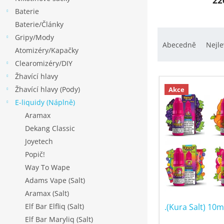
p
22
Baterie
a
Baterie/Články
n
Ř
Gripy/Mody
e
a
Abecedně
Nejle
Atomizéry/Kapačky
l
z
Clearomizéry/DIY
e
V
Žhavící hlavy
n
ý
Žhavící hlavy (Pody)
Akce
í
p
E-liquidy (Náplně)
p
i
Aramax
r
s
Dekang Classic
o
p
Joyetech
d
r
Popič!
u
o
Way To Wape
k
d
Adams Vape (Salt)
t
u
Aramax (Salt)
ů
k
.(Kura Salt) 10m
Elf Bar Elfliq (Salt)
t
Elf Bar Maryliq (Salt)