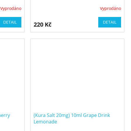
Vyprodáno
Vyprodáno
DETAIL
DETAIL
220 Kč
herry
(Kura Salt 20mg) 10ml Grape Drink
Lemonade