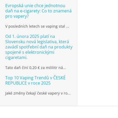
Evropská unie chce jednotnou
daň na e-cigarety: Co to znamená
pro vapery?
V posledních letech se vaping stal ...
Od 1. února 2025 platí na
Slovensku nová legislativa, která
zavádí spotřební daň na produkty
spojené s elektronickými
cigaretami.
Tato daň činí 0,20 € za mililitr ná...
Top 10 Vaping Trendů v ČESKÉ
REPUBLICE v roce 2025
Jaké změny čekají české vapery v ro...
Z
á