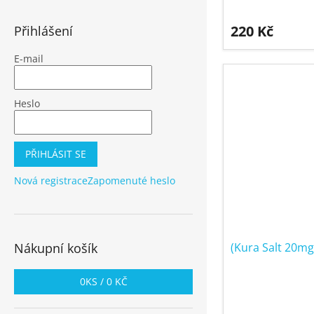
220 Kč
Přihlášení
E-mail
Heslo
PŘIHLÁSIT SE
Nová registrace
Zapomenuté heslo
Nákupní košík
(Kura Salt 20m
0
KS /
0 KČ