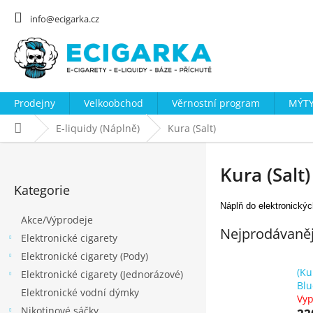
Přejít
na
info@ecigarka.cz
obsah
Prodejny
Velkoobchod
Věrnostní program
MÝTY
Domů
E-liquidy (Náplně)
Kura (Salt)
P
o
Kura (Salt)
Přeskočit
s
Kategorie
kategorie
t
Náplň do elektronický
Akce/Výprodeje
r
Nejprodávaněj
Elektronické cigarety
a
Elektronické cigarety (Pody)
n
(Ku
Elektronické cigarety (Jednorázové)
n
Blu
Elektronické vodní dýmky
í
Vy
Nikotinové sáčky