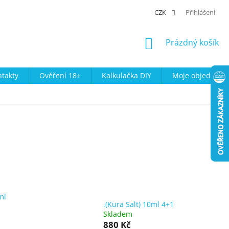
CZK
Přihlášení
NÁKUPNÍ
Prázdný košík
KOŠÍK
takty
Ověření 18+
Kalkulačka DIY
Moje objednávk
ml
.(Kura Salt) 10ml 4+1
r
Skladem
880 Kč