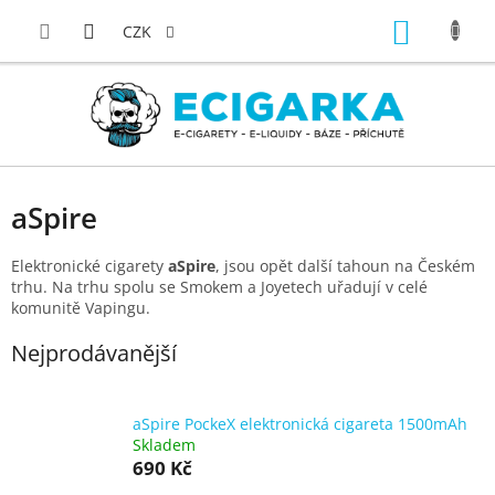
Přejít
NÁKUP
na
CZK
obsah
KOŠÍK
aSpire
Elektronické cigarety
aSpire
, jsou opět další tahoun na Českém
trhu. Na trhu spolu se Smokem a Joyetech uřadují v celé
komunitě Vapingu.
Nejprodávanější
aSpire PockeX elektronická cigareta 1500mAh
Skladem
690 Kč