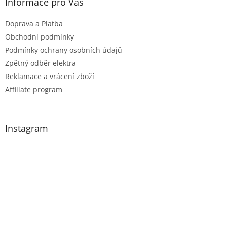
Informace pro Vás
ý
p
Doprava a Platba
i
Obchodní podmínky
s
Podmínky ochrany osobních údajů
u
Zpětný odběr elektra
Reklamace a vrácení zboží
Affiliate program
Instagram