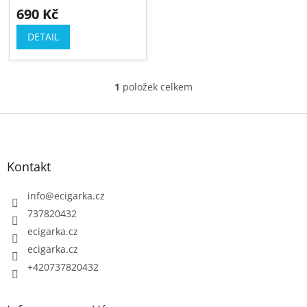
690 Kč
t
ů
DETAIL
1
položek celkem
O
v
Z
l
á
á
p
d
Kontakt
a
a
c
t
info
@
ecigarka.cz
í
í
737820432
p
ecigarka.cz
r
ecigarka.cz
v
k
+420737820432
y
v