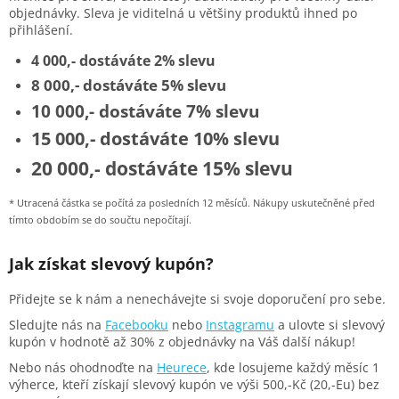
objednávky. Sleva je viditelná u většiny produktů ihned po
přihlášení.
4 000,- dostáváte 2% slevu
8 000,- dostáváte 5% slevu
10 000,- dostáváte 7% slevu
15 000,- dostáváte 10% slevu
20 000,- dostáváte 15% slevu
* Utracená částka se počítá za posledních 12 měsíců. Nákupy uskutečněné před
tímto obdobím se do součtu nepočítají.
Jak získat slevový kupón?
Přidejte se k nám a nenechávejte si svoje doporučení pro sebe.
Sledujte nás na
Facebooku
nebo
Instagramu
a ulovte si slevový
kupón v hodnotě až 30% z objednávky na Váš další nákup!
Nebo nás ohodnoďte na
Heurece
, kde losujeme každý měsíc 1
výherce, kteří získají slevový kupón ve výši 500,-Kč (20,-Eu) bez