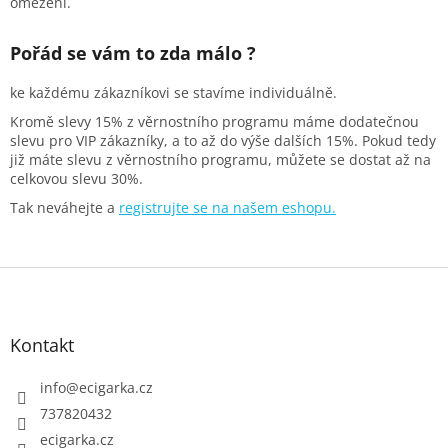
omezení.
Pořád se vám to zda málo ?
ke každému zákazníkovi se stavíme individuálně.
Kromě slevy 15% z věrnostního programu máme dodatečnou
slevu pro VIP zákazníky, a to až do výše dalších 15%. Pokud tedy
již máte slevu z věrnostního programu, můžete se dostat až na
celkovou slevu 30%.
Tak neváhejte a
registrujte se na našem eshopu.
Z
á
p
Kontakt
a
t
info
@
ecigarka.cz
í
737820432
ecigarka.cz