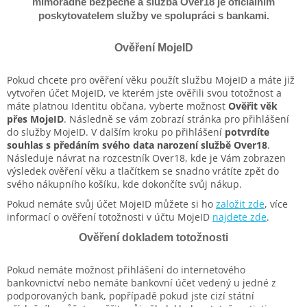
mimořádně bezpečné a služba Over18 je oficiálním
poskytovatelem služby ve spolupráci s bankami.
Ověření MojeID
Pokud chcete pro ověření věku použít službu MojeID a máte již
vytvořen účet MojeID, ve kterém jste ověřili svou totožnost a
máte platnou Identitu občana, vyberte možnost
Ověřit věk
přes MojeID
. Následně se vám zobrazí stránka pro přihlášení
do služby MojeID. V dalším kroku po přihlášení
potvrdíte
souhlas s předáním svého data narození službě Over18
.
Následuje návrat na rozcestník Over18, kde je Vám zobrazen
výsledek ověření věku a tlačítkem se snadno vrátíte zpět do
svého nákupního košíku, kde dokončíte svůj nákup.
Pokud nemáte svůj účet MojeID můžete si ho
založit zde
, více
informací o ověření totožnosti v účtu MojeID
najdete zde
.
Ověření dokladem totožnosti
Pokud nemáte možnost přihlášení do internetového
bankovnictví nebo nemáte bankovní účet vedený u jedné z
podporovaných bank, popřípadě pokud jste cizí státní