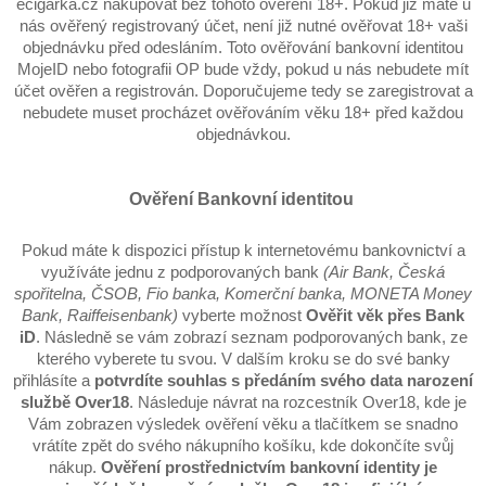
ecigarka.cz nakupovat bez tohoto ověření 18+. Pokud již máte u
nás ověřený registrovaný účet, není již nutné ověřovat 18+ vaši
objednávku před odesláním. Toto ověřování bankovní identitou
MojeID nebo fotografii OP bude vždy, pokud u nás nebudete mít
účet ověřen a registrován. Doporučujeme tedy se zaregistrovat a
nebudete muset procházet ověřováním věku 18+ před každou
objednávkou.
Ověření Bankovní identitou
Pokud máte k dispozici přístup k internetovému bankovnictví a
využíváte jednu z podporovaných bank
(Air Bank, Česká
spořitelna, ČSOB, Fio banka, Komerční banka, MONETA Money
Bank, Raiffeisenbank)
vyberte možnost
Ověřit věk přes Bank
iD
. Následně se vám zobrazí seznam podporovaných bank, ze
kterého vyberete tu svou. V dalším kroku se do své banky
přihlásíte a
potvrdíte souhlas s předáním svého data narození
službě Over18
. Následuje návrat na rozcestník Over18, kde je
Vám zobrazen výsledek ověření věku a tlačítkem se snadno
vrátíte zpět do svého nákupního košíku, kde dokončíte svůj
nákup.
Ověření prostřednictvím bankovní identity je