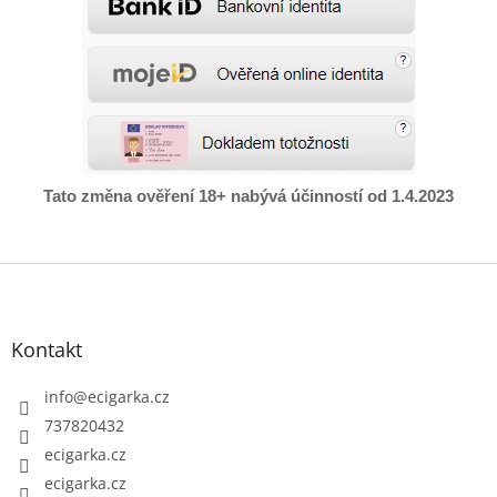
Tato změna ověření 18+ nabývá účinností od 1.4.2023
Z
á
p
Kontakt
a
t
info
@
ecigarka.cz
í
737820432
ecigarka.cz
ecigarka.cz