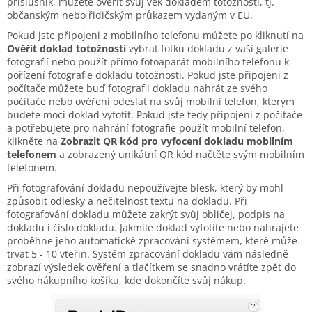
příslušník, můžete ověřit svůj věk dokladem totožnosti, tj.
občanským nebo řidičským průkazem vydaným v EU.
Pokud jste připojeni z mobilního telefonu můžete po kliknutí na
Ověřit doklad totožnosti
vybrat fotku dokladu z vaší galerie
fotografií nebo použít přímo fotoaparát mobilního telefonu k
pořízení fotografie dokladu totožnosti. Pokud jste připojeni z
počítače můžete buď fotografii dokladu nahrát ze svého
počítače nebo ověření odeslat na svůj mobilní telefon, kterým
budete moci doklad vyfotit. Pokud jste tedy připojeni z počítače
a potřebujete pro nahrání fotografie použít mobilní telefon,
klikněte na
Zobrazit QR kód pro vyfocení dokladu mobilním
telefonem
a zobrazený unikátní QR kód načtěte svým mobilním
telefonem.
Při fotografování dokladu nepoužívejte blesk, který by mohl
způsobit odlesky a nečitelnost textu na dokladu. Při
fotografování dokladu můžete zakrýt svůj obličej, podpis na
dokladu i číslo dokladu. Jakmile doklad vyfotíte nebo nahrajete
proběhne jeho automatické zpracování systémem, které může
trvat 5 - 10 vteřin. Systém zpracování dokladu vám následně
zobrazí výsledek ověření a tlačítkem se snadno vrátíte zpět do
svého nákupního košíku, kde dokončíte svůj nákup.