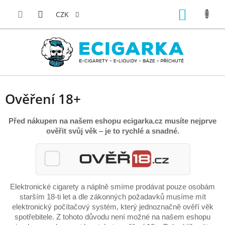
Přejít
NÁKUP
na
CZK
obsah
KOŠÍK
Ověření 18+
Před nákupen na našem eshopu ecigarka.cz musíte nejprve
ověřit svůj věk – je to rychlé a snadné.
Elektronické cigarety a náplně smíme prodávat pouze osobám
starším 18-ti let a dle zákonných požadavků musíme mít
elektronický počítačový systém, který jednoznačně ověří věk
spotřebitele. Z tohoto důvodu není možné na našem eshopu