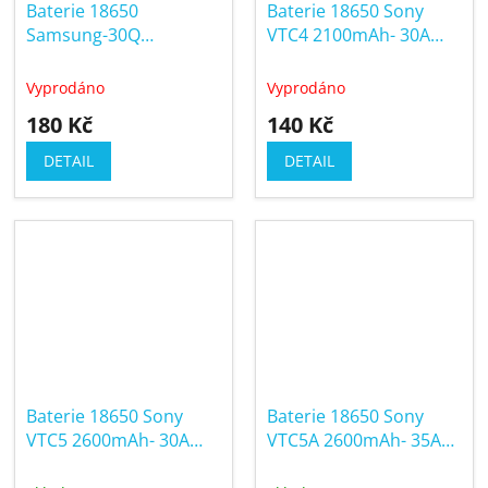
Baterie 18650
Baterie 18650 Sony
Samsung-30Q
VTC4 2100mAh- 30A
3000mAh- 20A (High
(High Drain)
Drain)
Vyprodáno
Vyprodáno
180 Kč
140 Kč
DETAIL
DETAIL
Baterie 18650 Sony
Baterie 18650 Sony
VTC5 2600mAh- 30A
VTC5A 2600mAh- 35A
(High Drain)
(High Drain)