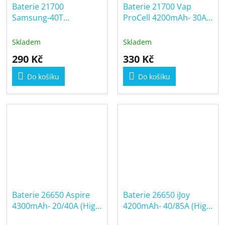
Baterie 21700
Baterie 21700 Vap
Samsung-40T
ProCell 4200mAh- 30A
4000mAh- 40A (High
(High Drain)
Drain)
Skladem
Skladem
290 Kč
330 Kč
Do košíku
Do košíku
Baterie 26650 Aspire
Baterie 26650 iJoy
4300mAh- 20/40A (High
4200mAh- 40/85A (High
Drain)
Drain)