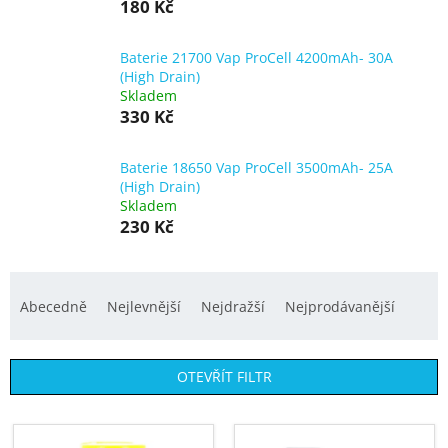
180 Kč
Baterie 21700 Vap ProCell 4200mAh- 30A
(High Drain)
Skladem
330 Kč
Baterie 18650 Vap ProCell 3500mAh- 25A
(High Drain)
Skladem
230 Kč
Ř
a
Abecedně
Nejlevnější
Nejdražší
Nejprodávanější
z
e
OTEVŘÍT FILTR
n
í
V
p