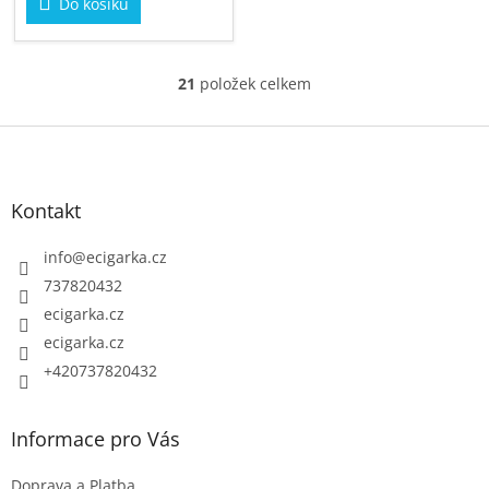
Do košíku
21
položek celkem
O
v
Z
l
á
á
p
d
Kontakt
a
a
c
t
info
@
ecigarka.cz
í
í
737820432
p
ecigarka.cz
r
ecigarka.cz
v
k
+420737820432
y
v
Informace pro Vás
ý
p
Doprava a Platba