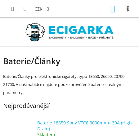
Přejít
NÁKUP
na
CZK
obsah
KOŠÍK
Baterie/Články
Baterie/Články pro elektronické cigarety, typů 18650, 26650, 20700,
21700, V naší nabídce najdete pouze prověřené baterie s reálnými
parametry.
Nejprodávanější
Baterie 18650 Sony VTC6 3000mAh- 30A (High
Drain)
Skladem