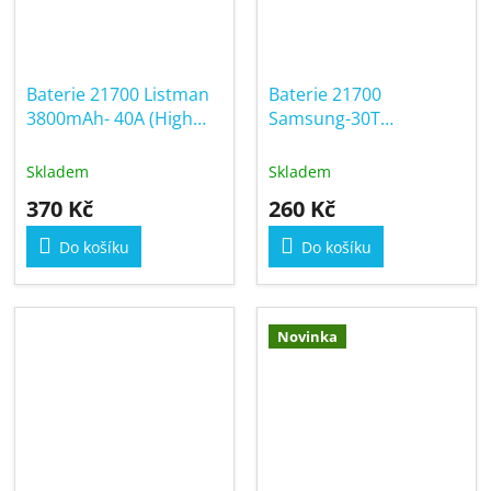
Baterie 21700 Listman
Baterie 21700
3800mAh- 40A (High
Samsung-30T
Drain)
3000mAh- 30A (High
Drain)
Skladem
Skladem
370 Kč
260 Kč
Do košíku
Do košíku
Novinka