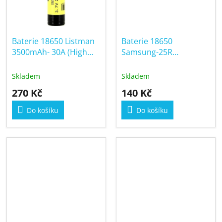
Baterie 18650 Listman
Baterie 18650
3500mAh- 30A (High
Samsung-25R
Drain)
2500mAh- 20A (High
Drain)
Skladem
Skladem
270 Kč
140 Kč
Do košíku
Do košíku