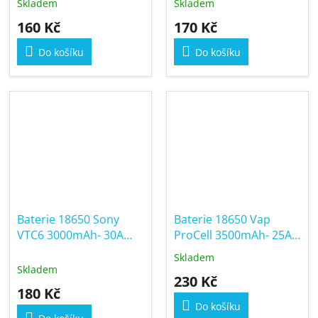
Skladem
Skladem
160 Kč
170 Kč
Do košíku
Do košíku
Baterie 18650 Sony
Baterie 18650 Vap
VTC6 3000mAh- 30A
ProCell 3500mAh- 25A
(High Drain)
(High Drain)
Skladem
Průměrné
Skladem
hodnocení
230 Kč
produktu
180 Kč
je
Do košíku
3,0