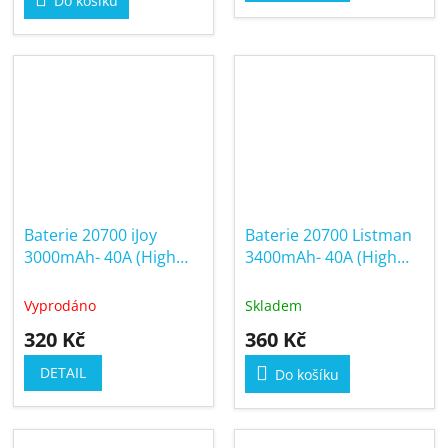
Do košíku
z
5
hvězdiček.
Baterie 20700 iJoy
Baterie 20700 Listman
3000mAh- 40A (High
3400mAh- 40A (High
Drain)
Drain)
Vyprodáno
Skladem
320 Kč
360 Kč
DETAIL
Do košíku