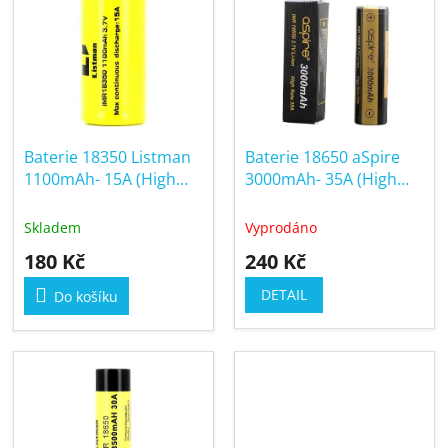
ý
r
p
o
i
d
s
u
p
k
r
t
Baterie 18350 Listman
Baterie 18650 aSpire
o
ů
1100mAh- 15A (High
3000mAh- 35A (High
d
Drain)
Drain)
u
Skladem
Vyprodáno
k
180 Kč
240 Kč
t
ů
DETAIL
Do košíku