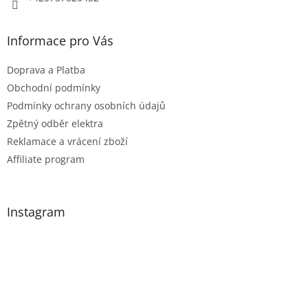
y
v
Informace pro Vás
ý
p
Doprava a Platba
i
Obchodní podmínky
s
Podmínky ochrany osobních údajů
u
Zpětný odběr elektra
Reklamace a vrácení zboží
Affiliate program
Instagram