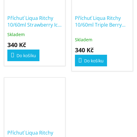
Příchuť Liqua Ritchy
Příchuť Liqua Ritchy
10/60ml Strawberry Ice
10/60ml Triple Berry
Cream
Mix
Skladem
Průměrné
Skladem
hodnocení
340 Kč
produktu
340 Kč
je
Do košíku
5,0
Do košíku
z
5
hvězdiček.
Příchuť Liqua Ritchy