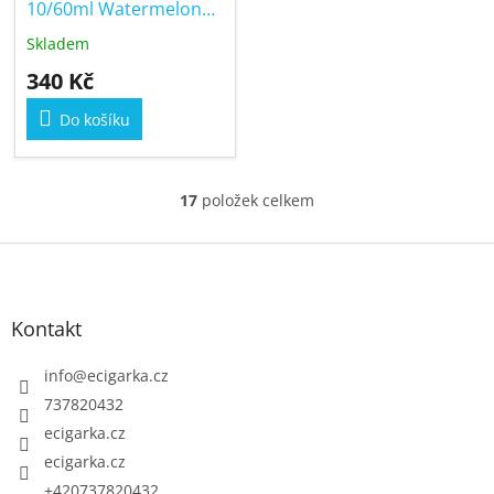
10/60ml Watermelon
Berry
Skladem
Průměrné
hodnocení
340 Kč
produktu
je
Do košíku
5,0
z
5
hvězdiček.
17
položek celkem
O
v
Z
l
á
á
p
d
Kontakt
a
a
c
t
info
@
ecigarka.cz
í
í
737820432
p
ecigarka.cz
r
ecigarka.cz
v
k
+420737820432