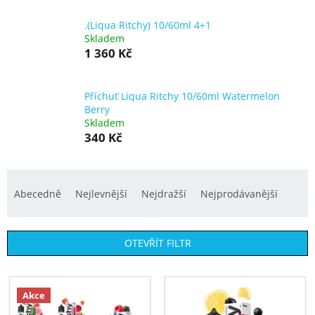
.(Liqua Ritchy) 10/60ml 4+1
Skladem
1 360 Kč
Příchuť Liqua Ritchy 10/60ml Watermelon
Berry
Skladem
340 Kč
Ř
a
Abecedně
Nejlevnější
Nejdražší
Nejprodávanější
z
e
OTEVŘÍT FILTR
n
í
V
p
ý
Akce
r
p