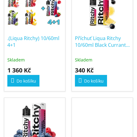
o
i
d
s
u
p
k
r
t
.(Liqua Ritchy) 10/60ml
Příchuť Liqua Ritchy
o
ů
4+1
10/60ml Black Currant
d
Lemon
u
Skladem
Skladem
k
1 360 Kč
340 Kč
t
ů
Do košíku
Do košíku