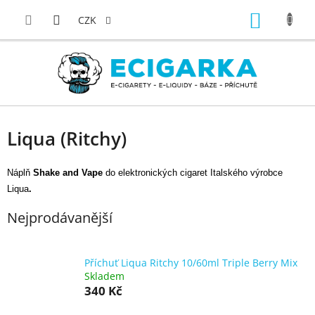
Přejít
NÁKUP
na
CZK
obsah
KOŠÍK
Liqua (Ritchy)
Náplň
Shake and Vape
do elektronických cigaret Italského výrobce
Liqua
.
Nejprodávanější
Příchuť Liqua Ritchy 10/60ml Triple Berry Mix
Skladem
340 Kč