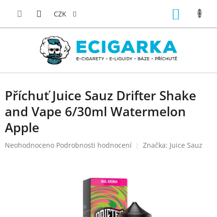
Přejít
NÁKUP
na
CZK
obsah
KOŠÍK
Příchuť Juice Sauz Drifter Shake
and Vape 6/30ml Watermelon
Apple
Průměrné
Neohodnoceno
Podrobnosti hodnocení
Značka:
Juice Sauz
hodnocení
produktu
je
0,0
z
5
hvězdiček.