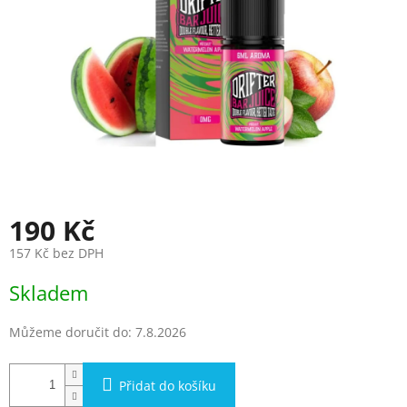
190 Kč
157 Kč bez DPH
Měrná
Skladem
cena:
Můžeme doručit do:
7.8.2026
Přidat do košíku