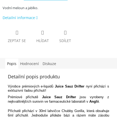
Vodní meloun a jablko.
Detailní informace
ZEPTAT SE
HLÍDAT
SDÍLET
Popis
Hodnocení
Diskuze
Detailní popis produktu
Výrobce prémiových e-liquidů
Juice Sauz
Drifter
nyní přichází s
exkluzivní řadou příchutí!
Prémiové příchutě
Juice Sauz Drifter
jsou vyrobeny z
nejkvalitnějších surovin ve farmaceutické laboratoři v
Anglii
.
Příchutě přichází v 30ml lahvičce Chubby Gorilla, která obsahuje
6ml příchutě. Jednoduše přidejte bázi a rázem máte zásobu