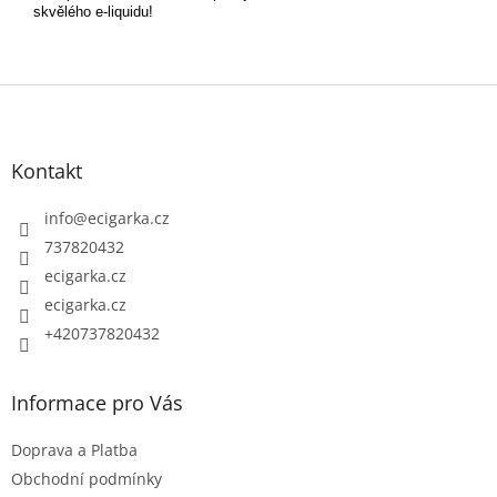
skvělého e-liquidu!
Z
á
p
Kontakt
a
t
info
@
ecigarka.cz
í
737820432
ecigarka.cz
ecigarka.cz
+420737820432
Informace pro Vás
Doprava a Platba
Obchodní podmínky