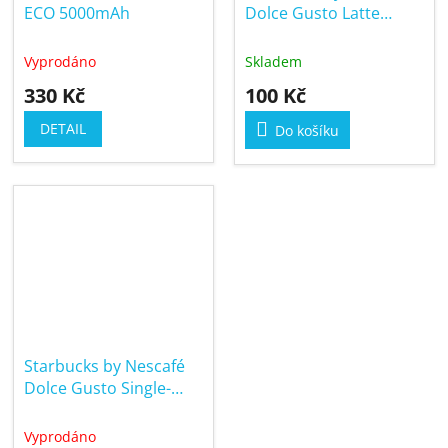
ECO 5000mAh
Dolce Gusto Latte
Macchiato 12 kapslí (6
porcí)
Vyprodáno
Skladem
330 Kč
100 Kč
DETAIL
Do košíku
Starbucks by Nescafé
Dolce Gusto Single-
Origin Colombia 12
kapslí (12 porcí)
Vyprodáno