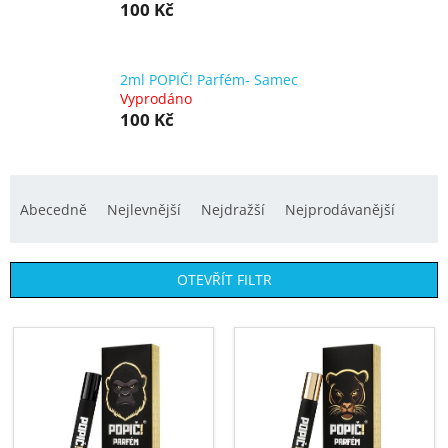
100 Kč
2ml POPIČ! Parfém- Samec
Vyprodáno
100 Kč
Ř
a
Abecedně
Nejlevnější
Nejdražší
Nejprodávanější
z
e
OTEVŘÍT FILTR
n
í
V
p
ý
r
p
o
i
d
s
u