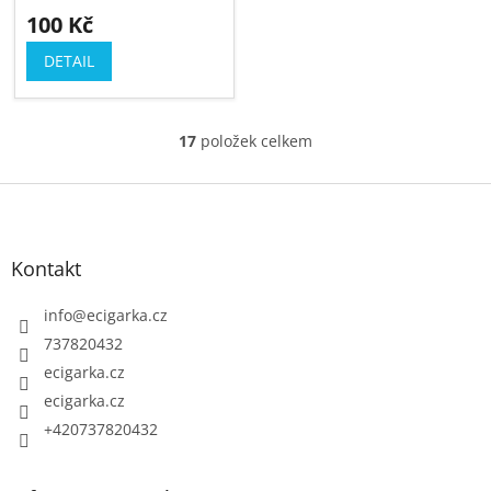
100 Kč
DETAIL
17
položek celkem
O
v
Z
l
á
á
p
d
Kontakt
a
a
c
t
info
@
ecigarka.cz
í
í
737820432
p
ecigarka.cz
r
ecigarka.cz
v
k
+420737820432
y
v