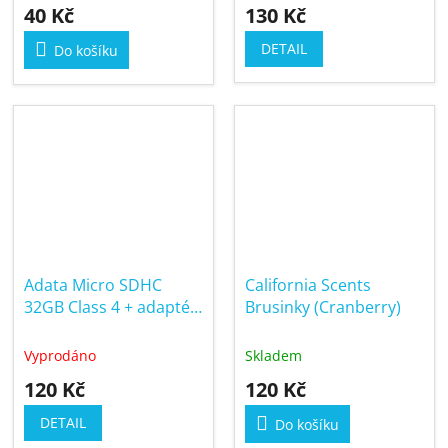
40 Kč
130 Kč
DETAIL
Do košíku
Adata Micro SDHC
California Scents
32GB Class 4 + adaptér
Brusinky (Cranberry)
(AUSDH32GCL4-RA1)
Vyprodáno
Skladem
120 Kč
120 Kč
DETAIL
Do košíku