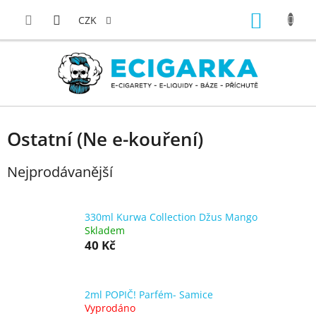
Přejít
NÁKUP
na
CZK
obsah
KOŠÍK
Ostatní (Ne e-kouření)
Nejprodávanější
330ml Kurwa Collection Džus Mango
Skladem
40 Kč
2ml POPIČ! Parfém- Samice
Vyprodáno