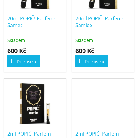
p
k
r
t
20ml POPIČ! Parfém-
20ml POPIČ! Parfém-
o
ů
Samec
Samice
d
u
Skladem
Skladem
k
600 Kč
600 Kč
t
ů
Do košíku
Do košíku
2ml POPIČ! Parfém-
2ml POPIČ! Parfém-