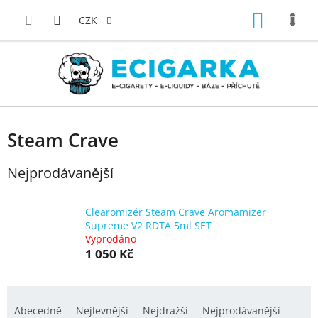
Přejít
NÁKUP
na
CZK
obsah
KOŠÍK
Steam Crave
Nejprodávanější
Clearomizér Steam Crave Aromamizer
Supreme V2 RDTA 5ml SET
Vyprodáno
1 050 Kč
Ř
a
Abecedně
Nejlevnější
Nejdražší
Nejprodávanější