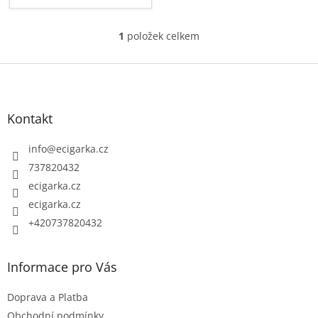
1
položek celkem
O
v
Z
l
á
á
p
d
Kontakt
a
a
c
t
info
@
ecigarka.cz
í
í
737820432
p
ecigarka.cz
r
ecigarka.cz
v
k
+420737820432
y
v
Informace pro Vás
ý
p
Doprava a Platba
i
Obchodní podmínky