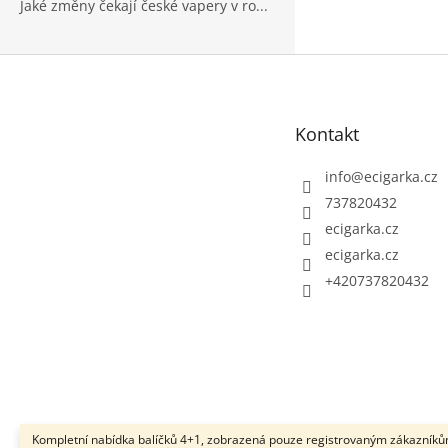
Jaké změny čekají české vapery v ro...
Z
á
p
Kontakt
a
t
info
@
ecigarka.cz
í
737820432
ecigarka.cz
ecigarka.cz
+420737820432
Kompletní nabídka balíčků 4+1, zobrazená pouze registrovaným zákazníků