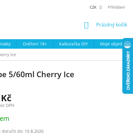
CZK
Přihlášení
NÁKUPNÍ
Prázdný košík
KOŠÍK
takty
Ověření 18+
Kalkulačka DIY
Moje objednávk
erry Ice
pe 5/60ml Cherry Ice
 Kč
bez DPH
dem
doručit do:
10.8.2026