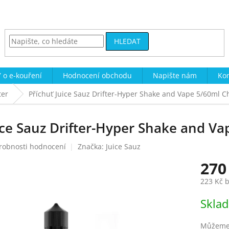
HLEDAT
 o e-kouření
Hodnocení obchodu
Napište nám
Kon
ter
Příchuť Juice Sauz Drifter-Hyper Shake and Vape 5/60ml Ch
ice Sauz Drifter-Hyper Shake and Va
robnosti hodnocení
Značka:
Juice Sauz
270
223 Kč 
Měrná
Skla
cena:
Můžeme 