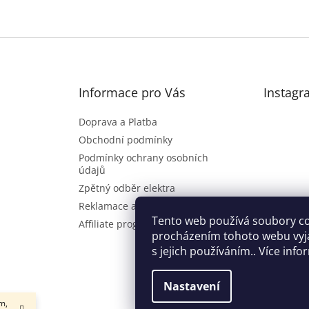
Informace pro Vás
Instagr
Doprava a Platba
Obchodní podmínky
Podmínky ochrany osobních
údajů
Zpětný odběr elektra
Reklamace a vrácení zboží
Sl
Tento web používá soubory co
Affiliate program
procházením tohoto webu vyj
s jejich používáním.. Více inf
Nastavení
m,