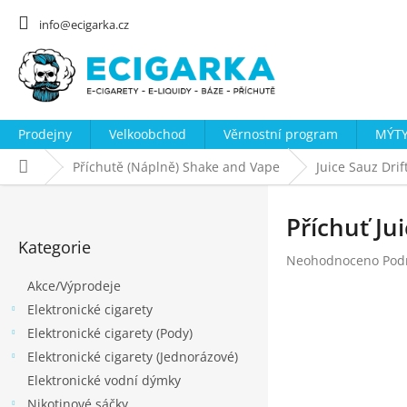
Přejít
na
info@ecigarka.cz
obsah
Prodejny
Velkoobchod
Věrnostní program
MÝTY
Domů
Příchutě (Náplně) Shake and Vape
Juice Sauz Drif
P
o
Příchuť Ju
Přeskočit
s
Kategorie
kategorie
Průměrné
Neohodnoceno
Pod
t
hodnocení
Akce/Výprodeje
r
produktu
Elektronické cigarety
a
je
0,0
Elektronické cigarety (Pody)
n
z
Elektronické cigarety (Jednorázové)
n
5
Elektronické vodní dýmky
hvězdiček.
í
Nikotinové sáčky