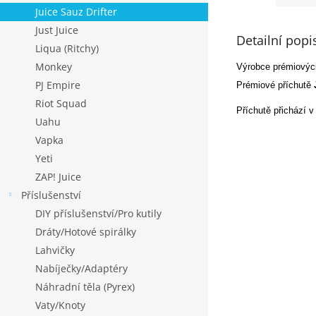
Juice Sauz Drifter
Just Juice
Detailní popi
Liqua (Ritchy)
Monkey
Výrobce prémiových
PJ Empire
Prémiové příchutě
Riot Squad
Příchutě přichází v
Uahu
Vapka
Yeti
ZAP! Juice
Příslušenství
DIY příslušenství/Pro kutily
Dráty/Hotové spirálky
Lahvičky
Nabíječky/Adaptéry
Náhradní těla (Pyrex)
Vaty/Knoty