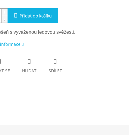
Přidat do košíku
.
řešeň s vyváženou ledovou svěžestí
 informace
AT SE
HLÍDAT
SDÍLET