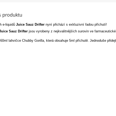
s produktu
 e-liquidů
Juice Sauz
Drifter
nyní přichází s exkluzivní řadou příchutí!
Juice Sauz Drifter
jsou vyrobeny z nejkvalitnějších surovin ve farmaceutické
 60ml lahvičce Chubby Gorilla, která obsahuje 5ml příchutě. Jednoduše přide