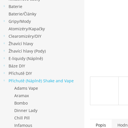
p
Baterie
a
Baterie/Články
n
Gripy/Mody
e
Atomizéry/Kapačky
l
Clearomizéry/DIY
Žhavící hlavy
Žhavící hlavy (Pody)
E-liquidy (Náplně)
Báze DIY
Příchutě DIY
Příchutě (Náplně) Shake and Vape
Adams Vape
Aramax
Bombo
Dinner Lady
Chill Pill
Popis
Hodn
Infamous