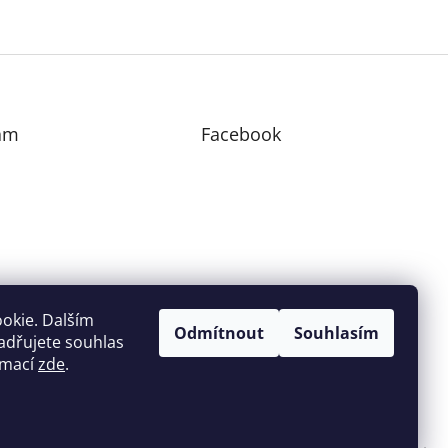
am
Facebook
edovat na Instagramu
okie. Dalším
Odmítnout
Souhlasím
adřujete souhlas
ormací
zde
.