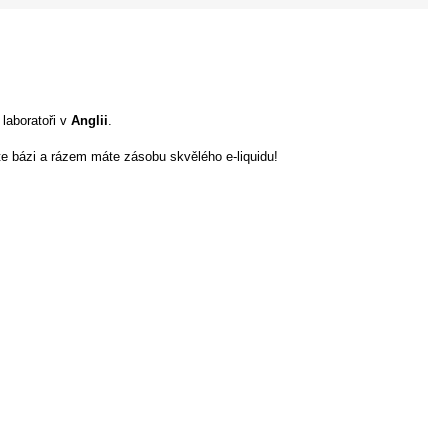
 laboratoři v
Anglii
.
jte bázi a rázem máte zásobu skvělého e-liquidu!