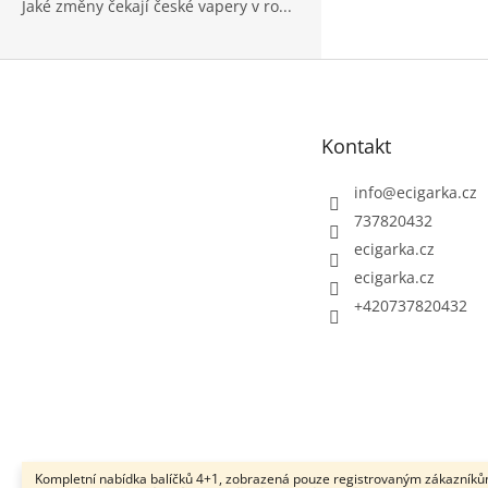
Jaké změny čekají české vapery v ro...
Z
á
p
Kontakt
a
t
info
@
ecigarka.cz
í
737820432
ecigarka.cz
ecigarka.cz
+420737820432
Kompletní nabídka balíčků 4+1, zobrazená pouze registrovaným zákazníků