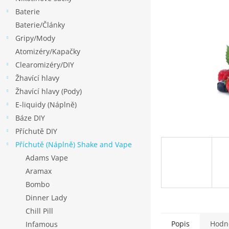
p
Baterie
a
Baterie/Články
n
Gripy/Mody
e
Atomizéry/Kapačky
l
Clearomizéry/DIY
Žhavící hlavy
Žhavící hlavy (Pody)
E-liquidy (Náplně)
Báze DIY
Příchutě DIY
Příchutě (Náplně) Shake and Vape
Adams Vape
Aramax
Bombo
Dinner Lady
Chill Pill
Popis
Hodn
Infamous