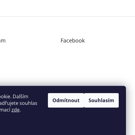
am
Facebook
edovat na Instagramu
okie. Dalším
Odmítnout
Souhlasím
adřujete souhlas
ormací
zde
.