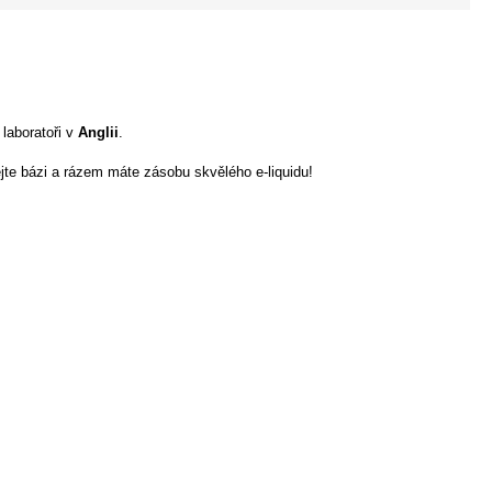
 laboratoři v
Anglii
.
ejte bázi a rázem máte zásobu skvělého e-liquidu!