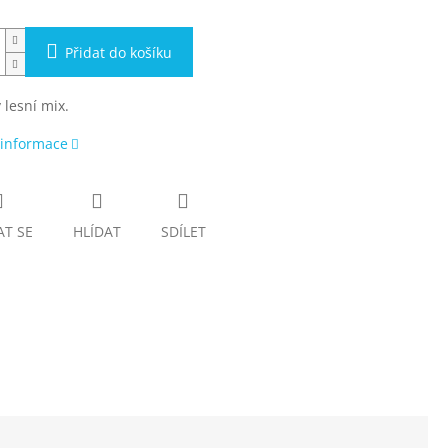
Přidat do košíku
 lesní mix.
 informace
AT SE
HLÍDAT
SDÍLET