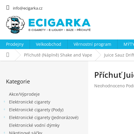
Přejít
na
info@ecigarka.cz
obsah
Prodejny
Velkoobchod
Věrnostní program
MÝTY
Domů
Příchutě (Náplně) Shake and Vape
Juice Sauz Drif
P
o
Příchuť Ju
Přeskočit
s
Kategorie
kategorie
Průměrné
Neohodnoceno
Pod
t
hodnocení
Akce/Výprodeje
r
produktu
Elektronické cigarety
a
je
0,0
Elektronické cigarety (Pody)
n
z
Elektronické cigarety (Jednorázové)
n
5
Elektronické vodní dýmky
hvězdiček.
í
Nikotinové sáčky