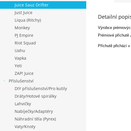
Juice Sauz Drifter
Just Juice
Detailní popi
Liqua (Ritchy)
Monkey
Výrobce prémiových
PJ Empire
Prémiové příchutě
Riot Squad
Příchutě přichází v
Uahu
Vapka
Yeti
ZAP! Juice
Příslušenství
DIY příslušenství/Pro kutily
Dráty/Hotové spirálky
Lahvičky
Nabíječky/Adaptéry
Náhradní těla (Pyrex)
Vaty/Knoty