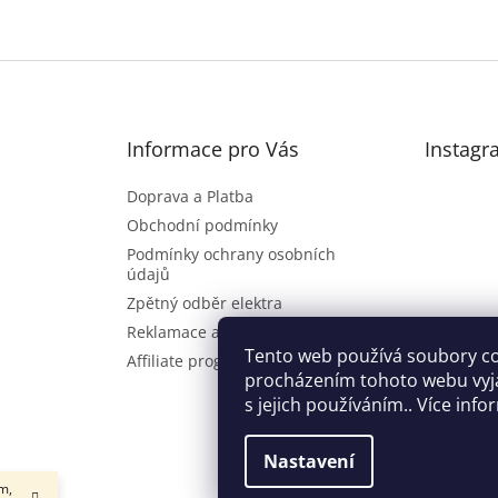
Informace pro Vás
Instagr
Doprava a Platba
Obchodní podmínky
Podmínky ochrany osobních
údajů
Zpětný odběr elektra
Reklamace a vrácení zboží
Sl
Tento web používá soubory co
Affiliate program
procházením tohoto webu vyj
s jejich používáním.. Více inf
Nastavení
m,