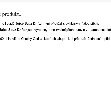
s produktu
 e-liquidů
Juice Sauz
Drifter
nyní přichází s exkluzivní řadou příchutí!
Juice Sauz Drifter
jsou vyrobeny z nejkvalitnějších surovin ve farmaceutické
 60ml lahvičce Chubby Gorilla, která obsahuje 16ml příchutě. Jednoduše přid