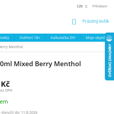
CZK
Přihlášení
NÁKUPNÍ
Prázdný košík
KOŠÍK
takty
Ověření 18+
Kalkulačka DIY
Moje objednávk
Berry Menthol
/60ml Mixed Berry Menthol
 Kč
bez DPH
dem
doručit do:
11.8.2026