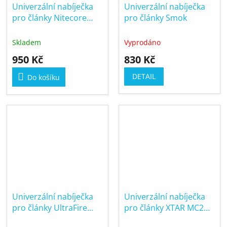
Univerzální nabíječka
Univerzální nabíječka
pro články Nitecore
pro články Smok
UMS4 LCD
Skladem
Vyprodáno
950 Kč
830 Kč
DETAIL
Do košíku
Univerzální nabíječka
Univerzální nabíječka
pro články UltraFire
pro články XTAR MC2
WF-139
Plus