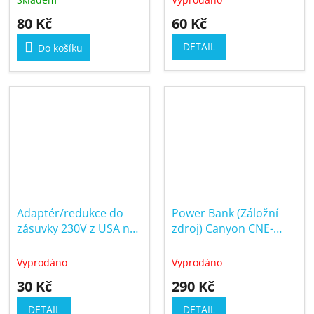
80 Kč
60 Kč
DETAIL
Do košíku
Adaptér/redukce do
Power Bank (Záložní
zásuvky 230V z USA na
zdroj) Canyon CNE-
EU zástrčku
CPB26B 2600mAh
Vyprodáno
Vyprodáno
30 Kč
290 Kč
DETAIL
DETAIL