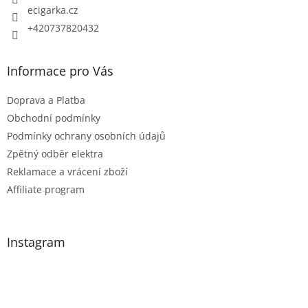
ecigarka.cz
v
k
+420737820432
y
v
Informace pro Vás
ý
p
Doprava a Platba
i
Obchodní podmínky
s
Podmínky ochrany osobních údajů
u
Zpětný odběr elektra
Reklamace a vrácení zboží
Affiliate program
Instagram