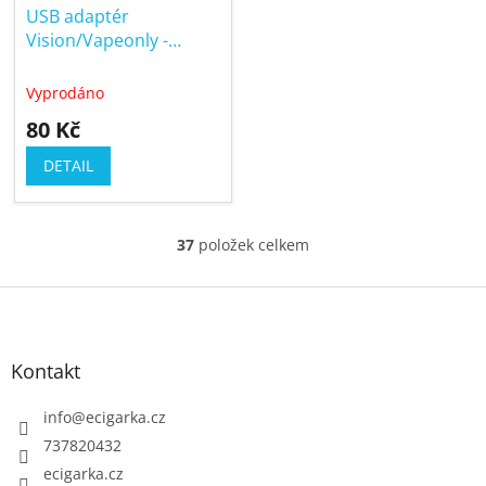
USB adaptér
Vision/Vapeonly -
výstup 420mAh
Vyprodáno
80 Kč
DETAIL
37
položek celkem
O
v
Z
l
á
á
p
d
Kontakt
a
a
c
t
info
@
ecigarka.cz
í
í
737820432
p
ecigarka.cz
r