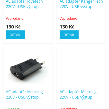
AC adaptér Joyetech
AC adaptér KangerTech
o
k
220V - USB výstup
220V - USB výstup
d
t
500mAh
500mAh
u
ů
Vyprodáno
Vyprodáno
k
130 Kč
130 Kč
t
ů
DETAIL
DETAIL
AC adaptér Microcig
AC adaptér Microcig
220V - USB výstup
220V - USB výstup
1000mAh
500mAh
Skladem
Vyprodáno