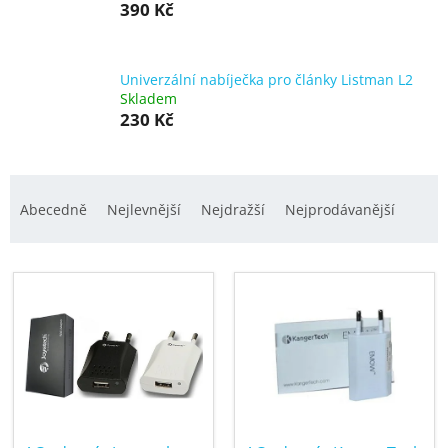
a
390 Kč
n
e
l
Univerzální nabíječka pro články Listman L2
Skladem
230 Kč
Ř
a
Abecedně
Nejlevnější
Nejdražší
Nejprodávanější
z
e
V
n
ý
í
p
p
i
r
s
o
p
d
r
u