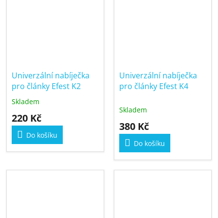
Univerzální nabíječka
Univerzální nabíječka
pro články Efest K2
pro články Efest K4
Skladem
Průměrné
Skladem
hodnocení
220 Kč
produktu
380 Kč
je
Do košíku
5,0
Do košíku
z
5
hvězdiček.