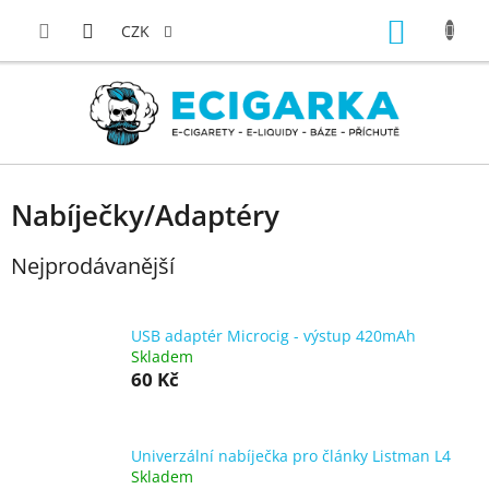
Přejít
NÁKUP
na
CZK
obsah
KOŠÍK
P
Nabíječky/Adaptéry
o
Nejprodávanější
s
t
r
USB adaptér Microcig - výstup 420mAh
a
Skladem
n
60 Kč
n
í
Univerzální nabíječka pro články Listman L4
p
Skladem