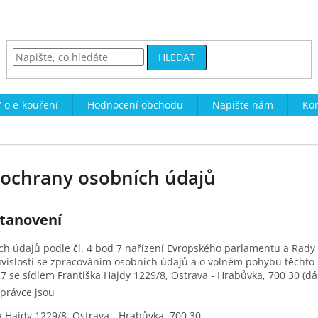
HLEDAT
 o e-kouření
Hodnocení obchodu
Napište nám
Kon
ochrany osobních údajů
stanovení
h údajů podle čl. 4 bod 7 nařízení Evropského parlamentu a Rady 
uvislosti se zpracováním osobních údajů a o volném pohybu těchto ú
7 se sídlem Františka Hajdy 1229/8, Ostrava - Hrabůvka, 700 30 (dál
správce jsou
a Hajdy 1229/8, Ostrava - Hrabůvka, 700 30