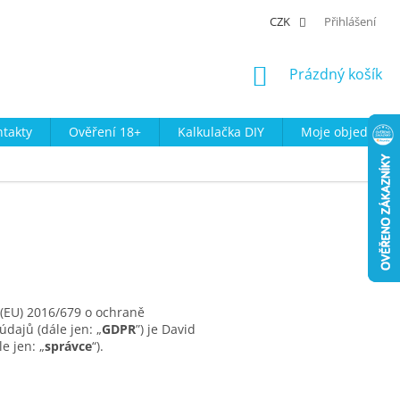
CZK
Přihlášení
NÁKUPNÍ
Prázdný košík
KOŠÍK
takty
Ověření 18+
Kalkulačka DIY
Moje objednávk
(EU) 2016/679 o ochraně
dajů (dále jen: „
GDPR
”) je David
e jen: „
správce
“).