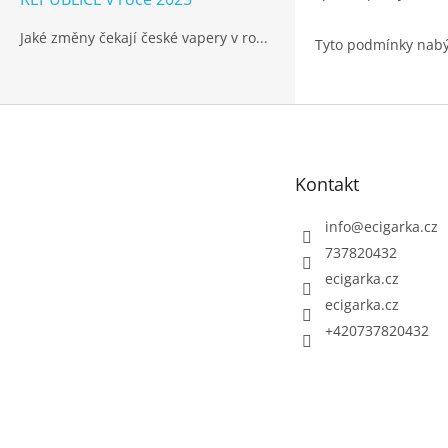
Jaké změny čekají české vapery v ro...
Tyto podmínky nabý
Z
á
p
Kontakt
a
t
info
@
ecigarka.cz
í
737820432
ecigarka.cz
ecigarka.cz
+420737820432