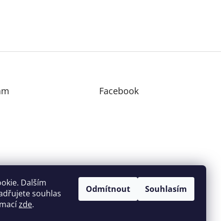
am
Facebook
edovat na Instagramu
okie. Dalším
Odmítnout
Souhlasím
adřujete souhlas
ormací
zde
.