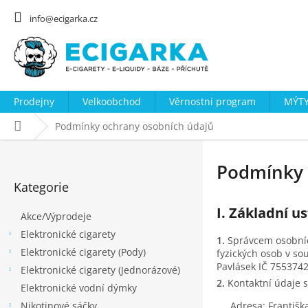
Přejít
na
info@ecigarka.cz
obsah
Prodejny
Velkoobchod
Věrnostní program
MÝTY
Domů
Podmínky ochrany osobních údajů
P
o
Podmínky 
Přeskočit
s
Kategorie
kategorie
t
I. Základní u
Akce/Výprodeje
r
Elektronické cigarety
a
Správcem osobníc
Elektronické cigarety (Pody)
n
fyzických osob v so
Pavlásek IČ 7553742
Elektronické cigarety (Jednorázové)
n
Kontaktní údaje 
Elektronické vodní dýmky
í
Adresa: Františk
Nikotinové sáčky