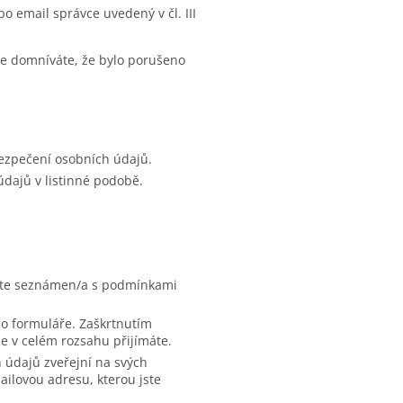
 email správce uvedený v čl. III
se domníváte, že bylo porušeno
bezpečení osobních údajů.
údajů v listinné podobě.
jste seznámen/a s podmínkami
o formuláře. Zaškrtnutím
e v celém rozsahu přijímáte.
 údajů zveřejní na svých
ilovou adresu, kterou jste