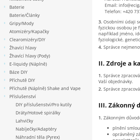
p
Email: info@ecig
Baterie
a
Telefon: +420 73
Baterie/Články
n
Osobními údaji se
Gripy/Mody
e
fyzickou osobou je f
Atomizéry/Kapačky
l
například jméno, ide
fyziologické, geneti
Clearomizéry/DIY
Správce nejmenov
Žhavící hlavy
Žhavící hlavy (Pody)
II. Zdroje a 
E-liquidy (Náplně)
Báze DIY
Správce zpracováv
Příchutě DIY
Vaší objednávky.
Příchutě (Náplně) Shake and Vape
Správce zpracováv
Příslušenství
III. Zákonný 
DIY příslušenství/Pro kutily
Dráty/Hotové spirálky
Zákonným důvode
Lahvičky
plnění smlou
Nabíječky/Adaptéry
oprávněný zá
Náhradní těla (Pyrex)