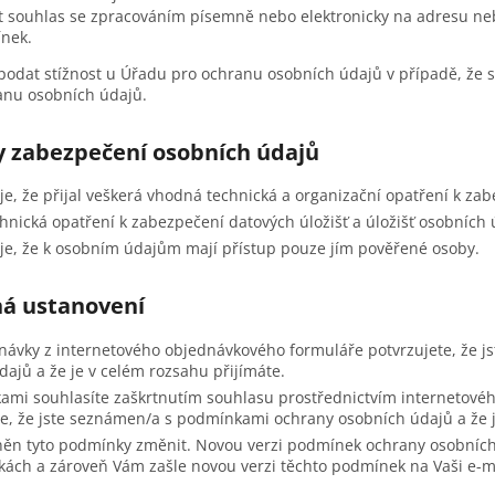
t souhlas se zpracováním písemně nebo elektronicky na adresu nebo
nek.
podat stížnost u Úřadu pro ochranu osobních údajů v případě, že 
anu osobních údajů.
y zabezpečení osobních údajů
e, že přijal veškerá vhodná technická a organizační opatření k za
chnická opatření k zabezpečení datových úložišť a úložišť osobních 
je, že k osobním údajům mají přístup pouze jím pověřené osoby.
ná ustanovení
ávky z internetového objednávkového formuláře potvrzujete, že 
ajů a že je v celém rozsahu přijímáte.
ami souhlasíte zaškrtnutím souhlasu prostřednictvím internetovéh
e, že jste seznámen/a s podmínkami ochrany osobních údajů a že j
něn tyto podmínky změnit. Novou verzi podmínek ochrany osobních
kách a zároveň Vám zašle novou verzi těchto podmínek na Vaši e-ma