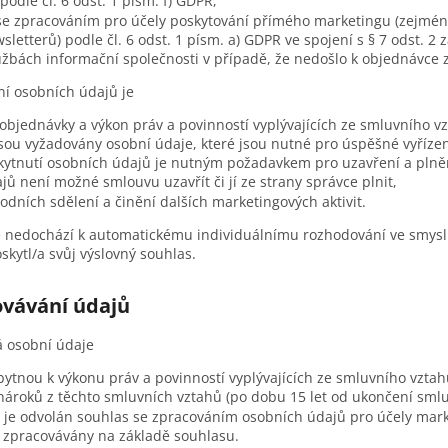
podle čl. 6 odst. 1 písm. f) GDPR,
se zpracováním pro účely poskytování přímého marketingu (zejmén
sletterů) podle čl. 6 odst. 1 písm. a) GDPR ve spojení s § 7 odst. 2 
užbách informační společnosti v případě, že nedošlo k objednávce 
í osobních údajů je
í objednávky a výkon práv a povinností vyplývajících ze smluvního 
sou vyžadovány osobní údaje, které jsou nutné pro úspěšné vyříze
skytnutí osobních údajů je nutným požadavkem pro uzavření a plně
ů není možné smlouvu uzavřít či jí ze strany správce plnit,
odních sdělení a činění dalších marketingových aktivit.
e nedochází k automatickému individuálnímu rozhodování ve smysl
skytl/a svůj výslovný souhlas.
ovávání údajů
 osobní údaje
ytnou k výkonu práv a povinností vyplývajících ze smluvního vzta
nároků z těchto smluvních vztahů (po dobu 15 let od ukončení smlu
 je odvolán souhlas se zpracováním osobních údajů pro účely market
 zpracovávány na základě souhlasu.