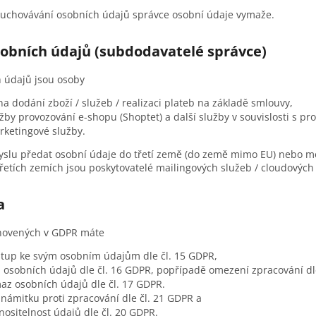
 uchovávání osobních údajů správce osobní údaje vymaže.
sobních údajů (subdodavatelé správce)
h údajů jsou osoby
 na dodání zboží / služeb / realizaci plateb na základě smlouvy,
lužby provozování e-shopu (Shoptet) a další služby v souvislosti s 
arketingové služby.
slu předat osobní údaje do třetí země (do země mimo EU) nebo me
řetích zemích jsou poskytovatelé mailingových služeb / cloudových
a
novených v GDPR máte
stup ke svým osobním údajům dle čl. 15 GDPR,
 osobních údajů dle čl. 16 GDPR, popřípadě omezení zpracování dl
az osobních údajů dle čl. 17 GDPR.
 námitku proti zpracování dle čl. 21 GDPR a
nositelnost údajů dle čl. 20 GDPR.