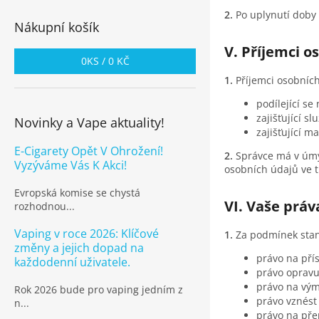
Po uplynutí doby
Nákupní košík
V. Příjemci o
0
KS /
0 KČ
Příjemci osobníc
podílející se
zajišťující s
Novinky a Vape aktuality!
zajišťující m
E-Cigarety Opět V Ohrožení!
Správce má v úmy
Vyzýváme Vás K Akci!
osobních údajů ve t
Evropská komise se chystá
VI. Vaše práv
rozhodnou...
Vaping v roce 2026: Klíčové
Za podmínek sta
změny a jejich dopad na
právo na pří
každodenní uživatele.
právo opravu
právo na vým
Rok 2026 bude pro vaping jedním z
právo vznést
n...
právo na pře