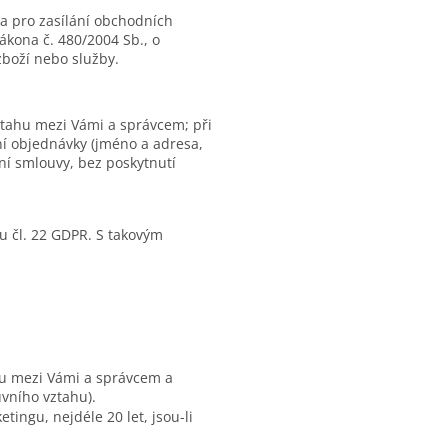
a pro zasílání obchodních
zákona č. 480/2004 Sb., o
zboží nebo služby.
vztahu mezi Vámi a správcem; při
ní objednávky (jméno a adresa,
ní smlouvy, bez poskytnutí
u čl. 22 GDPR. S takovým
hu mezi Vámi a správcem a
vního vztahu).
ingu, nejdéle 20 let, jsou-li