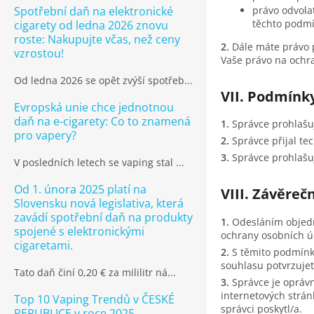
právo odvola
Spotřební daň na elektronické
těchto podmí
cigarety od ledna 2026 znovu
roste: Nakupujte včas, než ceny
Dále máte právo 
vzrostou!
Vaše právo na ochr
Od ledna 2026 se opět zvýší spotřeb...
VII. Podmínk
Evropská unie chce jednotnou
daň na e-cigarety: Co to znamená
Správce prohlašuj
pro vapery?
Správce přijal te
Správce prohlašu
V posledních letech se vaping stal ...
Od 1. února 2025 platí na
VIII. Závěreč
Slovensku nová legislativa, která
zavádí spotřební daň na produkty
Odesláním objedn
spojené s elektronickými
ochrany osobních úd
cigaretami.
S těmito podmínk
souhlasu potvrzujet
Tato daň činí 0,20 € za mililitr ná...
Správce je opráv
internetových strán
Top 10 Vaping Trendů v ČESKÉ
správci poskytl/a.
REPUBLICE v roce 2025