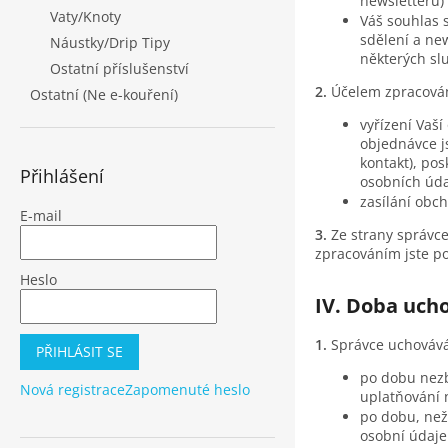
newsletterů) 
Vaty/Knoty
Váš souhlas 
sdělení a new
Náustky/Drip Tipy
některých sl
Ostatní příslušenství
Účelem zpracován
Ostatní (Ne e-kouření)
vyřízení Vaš
objednávce j
kontakt), po
Přihlášení
osobních údaj
zasílání obch
E-mail
Ze strany správc
zpracováním jste po
Heslo
IV. Doba uch
Správce uchovává
PŘIHLÁSIT SE
po dobu nezb
Nová registrace
Zapomenuté heslo
uplatňování 
po dobu, než
osobní údaje