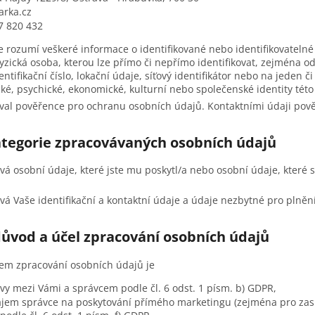
arka.cz
7 820 432
 rozumí veškeré informace o identifikované nebo identifikovatelné 
yzická osoba, kterou lze přímo či nepřímo identifikovat, zejména od
ntifikační číslo, lokační údaje, síťový identifikátor nebo na jeden či
cké, psychické, ekonomické, kulturní nebo společenské identity této
al pověřence pro ochranu osobních údajů. Kontaktními údaji pově
kategorie zpracovávaných osobních údajů
á osobní údaje, které jste mu poskytl/a nebo osobní údaje, které s
á Vaše identifikační a kontaktní údaje a údaje nezbytné pro plněn
důvod a účel zpracování osobních údajů
m zpracování osobních údajů je
vy mezi Vámi a správcem podle čl. 6 odst. 1 písm. b) GDPR,
jem správce na poskytování přímého marketingu (zejména pro zasí