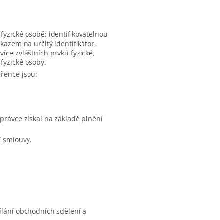
fyzické osobě; identifikovatelnou
kazem na určitý identifikátor,
 více zvláštních prvků fyzické,
 fyzické osoby.
řence jsou:
právce získal na základě plnění
í smlouvy.
lání obchodních sdělení a