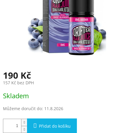
190 Kč
157 Kč bez DPH
Měrná
Skladem
cena:
Můžeme doručit do:
11.8.2026
Přidat do košíku