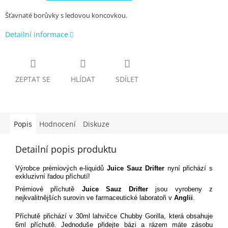
Šťavnaté borůvky s ledovou koncovkou.
Detailní informace
ZEPTAT SE
HLÍDAT
SDÍLET
Popis
Hodnocení
Diskuze
Detailní popis produktu
Výrobce prémiových e-liquidů
Juice Sauz
Drifter
nyní přichází s
exkluzivní řadou příchutí!
Prémiové příchutě
Juice Sauz Drifter
jsou vyrobeny z
nejkvalitnějších surovin ve farmaceutické laboratoři v
Anglii
.
Příchutě přichází v 30ml lahvičce Chubby Gorilla, která obsahuje
6ml příchutě. Jednoduše přidejte bázi a rázem máte zásobu