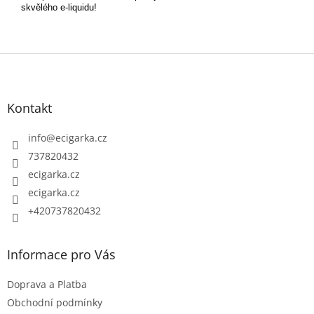
skvělého e-liquidu!
Z
á
p
Kontakt
a
t
info
@
ecigarka.cz
í
737820432
ecigarka.cz
ecigarka.cz
+420737820432
Informace pro Vás
Doprava a Platba
Obchodní podmínky