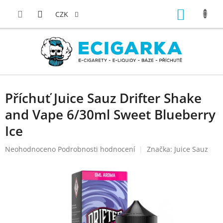
Přejít
NÁKUP
na
CZK
obsah
KOŠÍK
Příchuť Juice Sauz Drifter Shake
and Vape 6/30ml Sweet Blueberry
Ice
Průměrné
Neohodnoceno
Podrobnosti hodnocení
Značka:
Juice Sauz
hodnocení
produktu
je
0,0
z
5
hvězdiček.