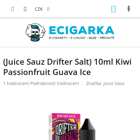
Přejít
NÁKUP
na
CZK
obsah
KOŠÍK
(Juice Sauz Drifter Salt) 10ml Kiwi
Passionfruit Guava Ice
Průměrné
1 hodnocení
Podrobnosti hodnocení
Značka:
Juice Sauz
hodnocení
produktu
je
5,0
z
5
hvězdiček.