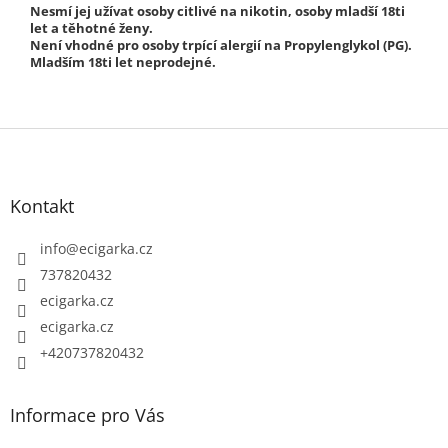
Nesmí jej užívat osoby citlivé na nikotin, osoby mladší 18ti
let a těhotné ženy.
Není vhodné pro osoby trpící alergií na Propylenglykol (PG).
Mladším 18ti let neprodejné.
Z
á
p
Kontakt
a
t
info
@
ecigarka.cz
í
737820432
ecigarka.cz
ecigarka.cz
+420737820432
Informace pro Vás