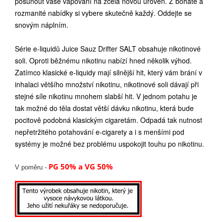
posunout vaše vapování na zcela novou úroveň. Z bohaté a
rozmanité nabídky si vybere skutečně každý. Oddejte se
snovým náplním.
Série e-liquidů Juice Sauz Drifter SALT obsahuje nikotinové
soli. Oproti běžnému nikotinu nabízí hned několik výhod.
Zatímco klasické e-liquidy mají silnější hit, který vám brání v
inhalaci většího množství nikotinu, nikotinové soli dávají při
stejné síle nikotinu mnohem slabší hit. V jednom potahu je
tak možné do těla dostat větší dávku nikotinu, která bude
pocitově podobná klasickým cigaretám. Odpadá tak nutnost
nepřetržitého potahování e-cigarety a i s menšími pod
systémy je možné bez problému uspokojit touhu po nikotinu.
PG 50% a VG 50%
V poměru -