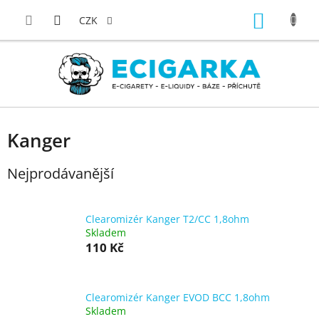
Přejít
NÁKUP
na
CZK
obsah
KOŠÍK
Kanger
Nejprodávanější
Clearomizér Kanger T2/CC 1,8ohm
Skladem
110 Kč
Clearomizér Kanger EVOD BCC 1,8ohm
Skladem