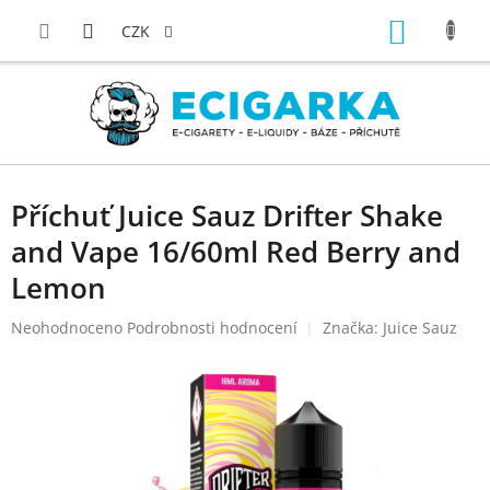
Přejít
NÁKUP
na
CZK
obsah
KOŠÍK
Příchuť Juice Sauz Drifter Shake
and Vape 16/60ml Red Berry and
Lemon
Průměrné
Neohodnoceno
Podrobnosti hodnocení
Značka:
Juice Sauz
hodnocení
produktu
je
0,0
z
5
hvězdiček.