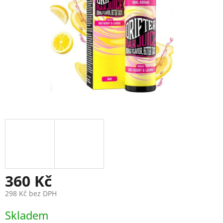
360 Kč
298 Kč bez DPH
Měrná
Skladem
cena: