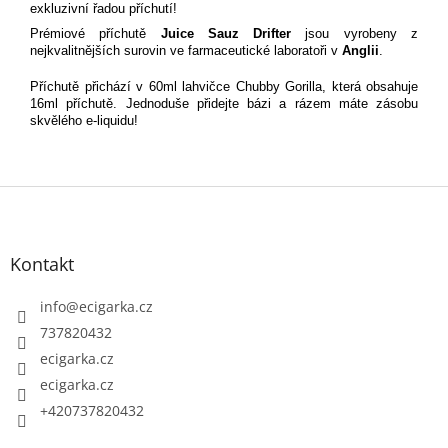
exkluzivní řadou příchutí!
Prémiové příchutě
Juice Sauz Drifter
jsou vyrobeny z
nejkvalitnějších surovin ve farmaceutické laboratoři v
Anglii
.
Příchutě přichází v 60ml lahvičce Chubby Gorilla, která obsahuje
16ml příchutě. Jednoduše přidejte bázi a rázem máte zásobu
skvělého e-liquidu!
Z
á
p
Kontakt
a
t
info
@
ecigarka.cz
í
737820432
ecigarka.cz
ecigarka.cz
+420737820432