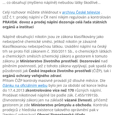
... co obsahují (myšleno náplně) nebudou látky škodlivé...
Celý rozhovor můžete shlédnout v
archivu České televize
.
LE
Ž č.1: prodej náplní v ČR není nikým regulován a kontrolován
PRAVDA
:
dovoz a prodej náplní dozoruje celá řada státních
orgánů a institucí
Náplně obsahující nikotin jsou ze zákona klasifikovány jako
nebezpečné chemické směsi, jelikož nikotin je závazně
klasifikovanou nebezpečnou látkou. Uvádění náplní na český
trh se proto řídí zákonem č. 350/2011 Sb., o chemických látkách
a chemických směsích (chemický zákon) a gestorem k tomuto
zákonu je
Ministerstvo životního prostředí
.
Dozorování
nad
plněním povinností, jež z tohoto zákona vyplývají, pak spadá do
působnosti jak
České inspekce životního prostředí
(ČIŽP), tak i
orgánů ochrany veřejného zdraví
.
Přitom ČIŽP kontroly masivně provádí již dlouhé měsíce. Dle
článku na oficiálním webu
bylo jen za období od konce ledna
do 17.4.2013
zkontrolováno více než 170
různých náplní.
Prodávat nikotinové náplně lze podle zák. č.455/1991Sb.
(živnostenský zákon) jen na základě
vázané živnost
i
, přičemž
gestorem je zde
Ministerstvo průmyslu a obchodu
. Kontrolu
prodejců z hlediska existence takového oprávnění pak v
"terénu" vykonávají
Obecní živnostenské úřady
.