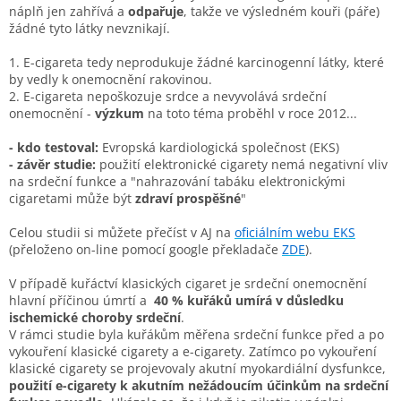
náplň jen zahřívá a
odpařuje
, takže ve výsledném kouři (páře)
žádné tyto látky nevznikají.
1. E-cigareta tedy neprodukuje žádné karcinogenní látky, které
by vedly k onemocnění rakovinou.
2. E-cigareta nepoškozuje srdce a nevyvolává srdeční
onemocnění -
výzkum
na toto téma proběhl v roce 2012...
- kdo testoval:
Evropská kardiologická společnost (EKS)
- závěr studie:
použití elektronické cigarety nemá negativní vliv
na srdeční funkce a "nahrazování tabáku elektronickými
cigaretami může být
zdraví prospěšné
"
Celou studii si můžete přečíst v AJ na
oficiálním webu EKS
(přeloženo on-line pomocí google překladače
ZDE
).
V případě kuřáctví klasických cigaret je srdeční onemocnění
hlavní příčinou úmrtí a
40 % kuřáků umírá v důsledku
ischemické choroby srdeční
.
V rámci studie byla kuřákům měřena srdeční funkce před a po
vykouření klasické cigarety a e-cigarety. Zatímco po vykouření
klasické cigarety se projevovaly akutní myokardiální dysfunkce,
použití e-cigarety k akutním nežádoucím účinkům na srdeční