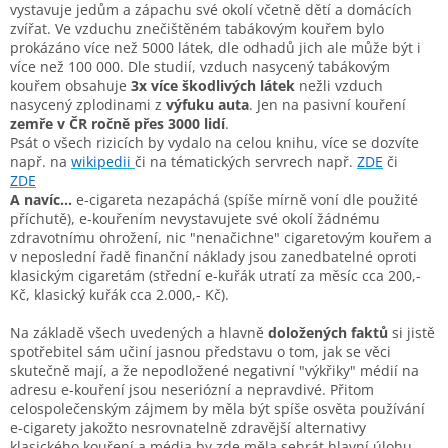
vystavuje jedům a zápachu své okolí včetně dětí a domácích
zvířat. Ve vzduchu znečištěném tabákovým kouřem bylo
prokázáno více než 5000 látek, dle odhadů jich ale může být i
více než 100 000. Dle studií, vzduch nasycený tabákovým
kouřem obsahuje
3x více škodlivých látek
nežli vzduch
nasycený zplodinami z
výfuku auta
. Jen na pasivní kouření
zemře v ČR ročně přes 3000 lidí
.
Psát o všech rizicích by vydalo na celou knihu, více se dozvíte
např. na
wikipedii
či na tématických servrech např.
ZDE
či
ZDE
A navíc...
e-cigareta nezapáchá (spíše mírně voní dle použité
příchutě), e-kouřením nevystavujete své okolí žádnému
zdravotnímu ohrožení, nic "nenačichne" cigaretovým kouřem a
v neposlední řadě finanční náklady jsou zanedbatelné oproti
klasickým cigaretám (střední e-kuřák utratí za měsíc cca 200,-
Kč, klasický kuřák cca 2.000,- Kč).
Na základě všech uvedených a hlavně
doložených faktů
si jistě
spotřebitel sám učiní jasnou představu o tom, jak se věci
skutečně mají, a že nepodložené negativní "výkřiky" médií na
adresu e-kouření jsou neseriózní a nepravdivé. Přitom
celospolečenským zájmem by měla být spíše osvěta používání
e-cigarety jakožto nesrovnatelně zdravější alternativy
klasického kouření a média by zde měla sehrát hlavní úlohu.