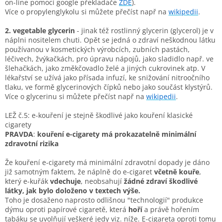
on-line pomocí google překladače
ZDE
).
Více o propylenglykolu si můžete přečíst např na
wikipedii
.
2. vegetable glycerin
- jinak též rostlinný glycerin (glycerol) je v
náplni nositelem chuti. Opět se jedná o zdraví neškodnou látku
používanou v kosmetických výrobcích, zubních pastách,
léčivech, žvýkačkách, pro úpravu nápojů, jako sladidlo např. ve
šlehačkách, jako změkčovadlo želé a jiných cukrovinek atp. V
lékařství se užívá jako přísada infuzí, ke snižování nitroočního
tlaku, ve formě glycerinových čípků nebo jako součást klystýrů.
Více o glycerinu si můžete přečíst např na
wikipedii
.
L
EŽ č.5: e-kouření je stejně škodlivé jako kouření klasické
cigarety
PRAVDA
:
kouření e-cigarety má prokazatelně minimální
zdravotní rizika
Že kouření e-cigarety má minimální zdravotní dopady je dáno
již samotným faktem, že náplně do e-cigaret
včetně kouře
,
který e-kuřák
vdechuje
, neobsahují
žádné zdraví škodlivé
látky,
jak bylo doloženo v textech výše.
Toho je dosaženo naprosto odlišnou "technologií" produkce
dýmu oproti papírové cigaretě, která
hoří
a právě hořením
tabáku se uvolňují veškeré jedy viz. níže. E-cigareta oproti tomu