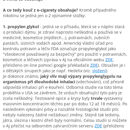
A co te
dy kouř z e-cigarety obsahuje?
Kromě případného
nikotinu se jedná jen o 2 významné složky:
1. propylen glykol
- jedná se o přísadu, která se v náplni stará
o produkci dýmu. Je zdraví naprosto neškodná a používá se v
medicíně, kosmetice (mýdlech...), potravinách, zubních
pastách, ústních vodách apod. Americký vládní úřad pro
kontrolu potravin a léčiv FDA označuje propylenglykol jako
"všeobecně považovaný za bezpečný" pro použití v potravinách,
kosmetice a léčivech (zpráva v AJ na oficiálním webu
ZDE
,
přeloženo on-line pomocí google překladače
ZDE
). Obsažen je i
v dětských sirupech jako je např. Hedelix (viz.
složení
).
Je dokonce známo,
jaký vliv mají výpary propylenglygolu na
organismus při dlouhodobé inhalaci
(vdechování), což přesně
odpovídá inhalaci při e-kouření. Odborná studie na toto téma
proběhla v USA se závěrem, že vzduch obsahující tyto páry je
zcela neškodný. Testované opice a krysy byly
trvale
vystaveny
masivním koncentracím těchto par po dobu 12 až 18 měsíců. Po
následném vykonání pitvy a rozsáhlé histologické studii plic
nebyly nalezeny žádné nežádoucí změny. Stejně tak ledviny,
játra, slezina i kostní dřeň byly normální. Celou studii si můžete
v AJ přečíst na odborném zahraničním serveru
ZDE
(přeloženo