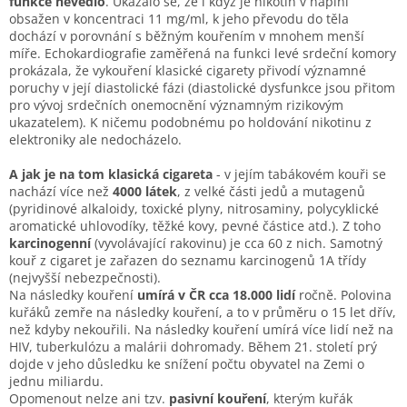
funkce nevedlo
. Ukázalo se, že i když je nikotin v náplni
obsažen v koncentraci 11 mg/ml, k jeho převodu do těla
dochází v porovnání s běžným kouřením v mnohem menší
míře. Echokardiografie zaměřená na funkci levé srdeční komory
prokázala, že vykouření klasické cigarety přivodí významné
poruchy v její diastolické fázi (diastolické dysfunkce jsou přitom
pro vývoj srdečních onemocnění významným rizikovým
ukazatelem). K ničemu podobnému po holdování nikotinu z
elektroniky ale nedocházelo.
A ja
k je na tom klasická cigareta
- v jejím tabákovém kouři se
nachází více než
4000 látek
, z velké části jedů a mutagenů
(pyridinové alkaloidy, toxické plyny, nitrosaminy, polycyklické
aromatické uhlovodíky, těžké kovy, pevné částice atd.). Z toho
karcinogenní
(vyvolávající rakovinu) je cca 60 z nich. Samotný
kouř z cigaret je zařazen do seznamu karcinogenů 1A třídy
(nejvyšší nebezpečnosti).
Na následky kouření
umírá v ČR cca 18.000 lidí
ročně. Polovina
kuřáků zemře na následky kouření, a to v průměru o 15 let dřív,
než kdyby nekouřili. Na následky kouření umírá více lidí než na
HIV, tuberkulózu a malárii dohromady. Během 21. století prý
dojde v jeho důsledku ke snížení počtu obyvatel na Zemi o
jednu miliardu.
Opomenout nelze ani tzv.
pasivní kouření
, kterým kuřák