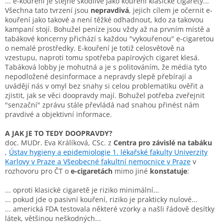
... e-kouření je stejně škodlivé jako kouření klasické cigarety...
Všechna tato tvrzení jsou
nepravdivá
, jejich cílem je očernit e-
kouření jako takové a není těžké odhadnout, kdo za takovou
kampaní stojí. Bohužel peníze jsou vždy až na prvním místě a
tabákové koncerny přichází s každou "vykouřenou" e-cigaretou
o nemalé prostředky. E-kouření je totiž celosvětově na
vzestupu, naproti tomu spotřeba papírových cigaret klesá.
Tabáková lobby je mohutná a je s politováním, že média tyto
nepodložené desinformace a nepravdy slepě přebírají a
uvádějí nás v omyl bez snahy si celou problematiku ověřit a
zjistit, jak se věci doopravdy mají. Bohužel potřeba zveřejnit
"senzační" zprávu stále převládá nad snahou přinést nám
pravdivé a objektivní informace.
A JAK JE TO TEDY DOOPRAVDY?
doc. MU
Dr. Eva Králíková, CSc. z
Centra pro závislé na tabáku
,
Ústav hygieny a epidemiologie 1. lékařské fakulty Univerzity
Karlovy v Praze a Všeobecné fakultní nemocnice v Praze
v
rozhovoru pro ČT o
e-cigaretách
mimo jiné
konstatuje
:
... oproti klasické cigaretě je riziko minimální...
... pokud jde o pasivní kouření, riziko je prakticky nulové...
... americká FDA testovala některé vzorky a našli řádově desítky
látek, většinou neškodných...