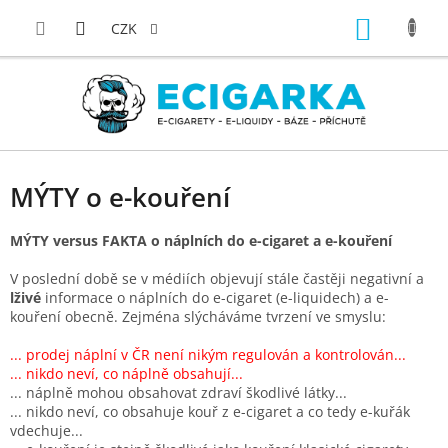
Přejít
NÁKUP
na
CZK
obsah
KOŠÍK
MÝTY o e-kouření
MÝTY versus FAKTA o náplních do e-cigaret a e-kouření
V poslední době se v médiích objevují stále častěji negativní a
lživé
informace o náplních do e-cigaret (e-liquidech) a e-
kouření obecně. Zejména slýcháváme tvrzení ve smyslu:
...
prodej náplní v ČR není nikým regulován a kontrolován
...
...
nikdo neví, co náplně obsahují
...
... náplně mohou obsahovat zdraví škodlivé látky...
... nikdo neví, co obsahuje kouř z e-cigaret a co tedy e-kuřák
vdechuje...