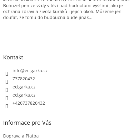
Bohužel peníze vždy vítězí nad hodnotami vyššími jako je
ochrana zdraví a života kuřáků i jejich okolí. Můžeme jen
doufat, že tomu do budoucna bude jinak...
Z
á
p
Kontakt
a
t
info
@
ecigarka.cz
í
737820432
ecigarka.cz
ecigarka.cz
+420737820432
Informace pro Vás
Doprava a Platba