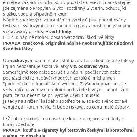
etiketě a základní složky jsou v podstatě u všech značek stejné.
Jde zejména o Propylen Glykol, rostlinný Glycerin, ochucující
složku, vodu a případně nikotin.
Náplně značkových zahraničních výrobců jsou podrobovány
testování světovými autorizačními orgány a následně jsou jimi
vystavovány příslušné
certifikáty
.
LEŽ č
.3: náplně mohou obsahovat zdraví škodlivé látky
PRAVDA
:
značkové, originální náplně neobsahují žádné zdraví
škodlivé látky
U
značkových
náplní máte jistotu, že víte, co kouříte a že takový
liquid neobsahuje škodlivé látky
viz. odstavec výše
.
Samozřejmě toto nelze zaručit u náplní padělaných nebo
pocházejících z nedůvěryhodných zdrojů či míchaných
"podomácku" mimo oficiální výrobce. Zvýšenou pozornost je
vždy potřeba věnovat náplním podezřele levným, neboť i zde
platí, že na něčem se při výrobě ušetřit muselo.
Je tedy na zvážení každého spotřebitele, zda do svého zdraví
věnuje pár korun navíc, či bude riskovat za cenu malé úspory.
LEŽ
č.4: nikdo neví, co obsahuje kouř z e-cigaret a co tedy e-
kuřák vdechuje
PRAVDA
:
kouř z e-cigarety byl testován českými laboratořemi
a víme, co obsahuje