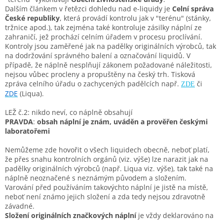
Dalším článkem v řetězci dohledu nad e-liquidy je
Celní správa
České republiky
, která provádí kontrolu jak v "terénu" (stánky,
tržnice apod.), tak zejména také kontroluje zásilky náplní ze
zahraničí, jež prochází celním úřadem v procesu proclívání.
Kontroly jsou zaměřené jak na padělky originálních výrobců, tak
na dodržování správného balení a označování liquidů. V
případě, že náplně nesplňují zákonem požadované náležitosti,
nejsou vůbec procleny a propuštěny na český trh. Tisková
zpráva celního úřadu o zachycených padělcích např.
či
ZDE
ZDE
(Liqua).
LE
Ž č.2: nikdo neví, co náplně obsahují
PRAVDA
:
obsah náplní je znám, uváděn a prověřen českými
laboratořemi
Nemůžeme zde hovořit o všech liquidech obecně, neboť platí,
že přes snahu kontrolních orgánů (viz. výše) lze narazit jak na
padělky originálních výrobců (např. Liqua viz. výše), tak také na
náplně neoznačené s neznámým původem a složením.
Varování před používáním takovýchto náplní je jistě na místě,
neboť není známo jejich složení a zda tedy nejsou zdravotně
závadné.
Složení
originálních značkových náplní
je vždy deklarováno na