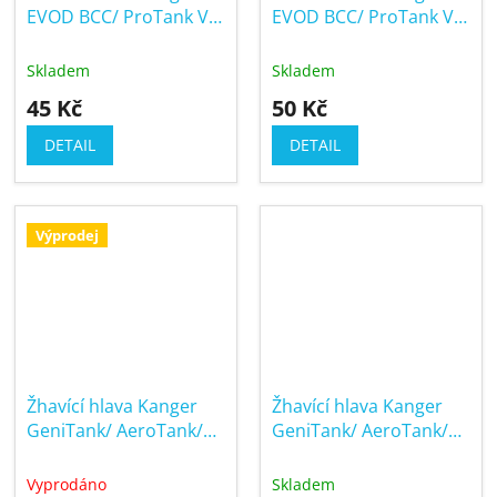
EVOD BCC/ ProTank V3/
EVOD BCC/ ProTank V3/
AeroTank
AeroTank SOCC
(Organická Bavlna)
Skladem
Skladem
45 Kč
50 Kč
DETAIL
DETAIL
Výprodej
Žhavící hlava Kanger
Žhavící hlava Kanger
GeniTank/ AeroTank/
GeniTank/ AeroTank/
MOW/ T3D (Keramické
MOW/ T3D VOCC
vlákna)
(Organická Bavlna)
Vyprodáno
Skladem