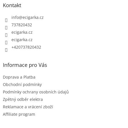
p
d
Kontakt
a
a
c
t
info
@
ecigarka.cz
í
í
737820432
p
ecigarka.cz
r
ecigarka.cz
v
k
+420737820432
y
v
Informace pro Vás
ý
p
Doprava a Platba
i
Obchodní podmínky
s
Podmínky ochrany osobních údajů
u
Zpětný odběr elektra
Reklamace a vrácení zboží
Affiliate program