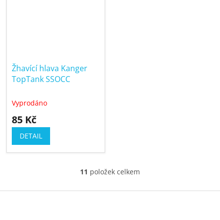
Žhavící hlava Kanger
TopTank SSOCC
Vyprodáno
85 Kč
DETAIL
11
položek celkem
O
v
Z
l
á
á