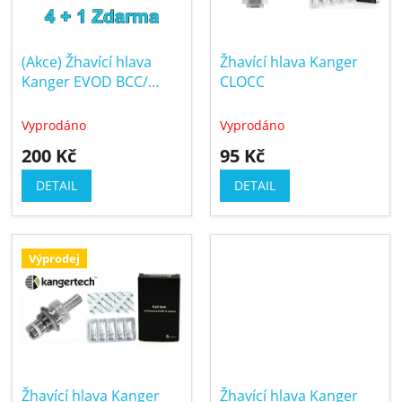
u
p
k
r
t
(Akce) Žhavící hlava
Žhavící hlava Kanger
o
ů
Kanger EVOD BCC/
CLOCC
d
ProTank V3/ AeroTank
u
SOCC (Organická
Vyprodáno
Vyprodáno
k
Bavlna) 4+1 zdarma
200 Kč
95 Kč
t
ů
DETAIL
DETAIL
Výprodej
Žhavící hlava Kanger
Žhavící hlava Kanger