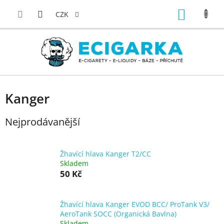
Přejít
NÁKUP
na
CZK
obsah
KOŠÍK
Kanger
Nejprodávanější
Žhavící hlava Kanger T2/CC
Skladem
50 Kč
Žhavící hlava Kanger EVOD BCC/ ProTank V3/
AeroTank SOCC (Organická Bavlna)
Skladem