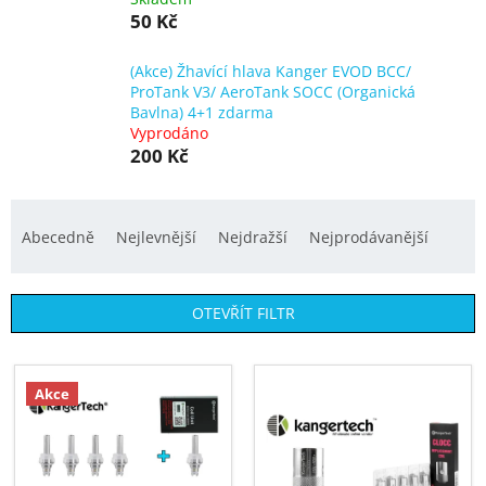
50 Kč
(Akce) Žhavící hlava Kanger EVOD BCC/
ProTank V3/ AeroTank SOCC (Organická
Bavlna) 4+1 zdarma
Vyprodáno
200 Kč
Ř
a
Abecedně
Nejlevnější
Nejdražší
Nejprodávanější
z
e
OTEVŘÍT FILTR
n
í
V
p
ý
Akce
r
p
o
i
d
s