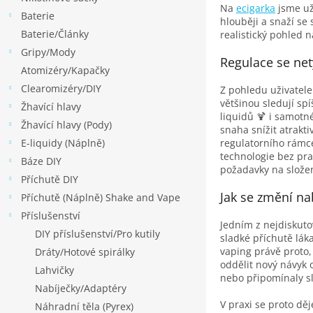
p
Na
ecigarka
jsme už 
Baterie
a
hlouběji a snaží se
Baterie/Články
n
realistický pohled 
Gripy/Mody
e
Regulace se netý
Atomizéry/Kapačky
l
Clearomizéry/DIY
Z pohledu uživatel
většinou sledují sp
Žhavící hlavy
liquidů 🍹 i samotn
Žhavící hlavy (Pody)
snaha snížit atrakt
E-liquidy (Náplně)
regulatorního rámce
technologie bez pra
Báze DIY
požadavky na složen
Příchutě DIY
Jak se změní na
Příchutě (Náplně) Shake and Vape
Příslušenství
Jedním z nejdiskut
DIY příslušenství/Pro kutily
sladké příchutě láka
vaping právě proto,
Dráty/Hotové spirálky
oddělit nový návyk 
Lahvičky
nebo připomínaly sl
Nabíječky/Adaptéry
V praxi se proto dě
Náhradní těla (Pyrex)