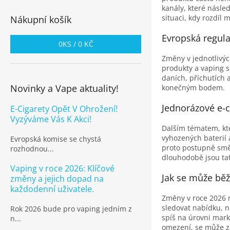
kanály, které násle
situaci, kdy rozdíl 
Nákupní košík
Evropská regul
0
KS /
0 KČ
Změny v jednotlivýc
produkty a vaping s
daních, příchutích 
Novinky a Vape aktuality!
konečným bodem.
Jednorázové e-
E-Cigarety Opět V Ohrožení!
Vyzýváme Vás K Akci!
Dalším tématem, kter
vyhozených baterií 
Evropská komise se chystá
proto postupně směř
rozhodnou...
dlouhodobě jsou tato
Vaping v roce 2026: Klíčové
Jak se může běž
změny a jejich dopad na
každodenní uživatele.
Změny v roce 2026 n
sledovat nabídku, n
Rok 2026 bude pro vaping jedním z
spíš na úrovni mark
n...
omezení, se může za