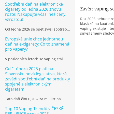
Spotřební daň na elektronické
Závěr: vaping s
cigarety od ledna 2026 znovu
roste: Nakupujte včas, než ceny
Rok 2026 nebude ro
vzrostou!
klasickému kouření.
vaping existuje – t
Od ledna 2026 se opět zvýší spotřeb...
smysl změny sledova
Evropská unie chce jednotnou
daň na e-cigarety: Co to znamená
pro vapery?
V posledních letech se vaping stal ...
Od 1. února 2025 platí na
Slovensku nová legislativa, která
zavádí spotřební daň na produkty
spojené s elektronickými
cigaretami.
Tato daň činí 0,20 € za mililitr ná...
Top 10 Vaping Trendů v ČESKÉ
REPUBLICE v roce 2025