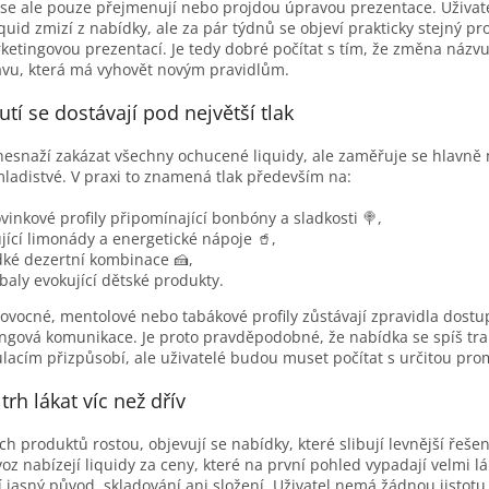
 se ale pouze přejmenují nebo projdou úpravou prezentace. Uživatel
iquid zmizí z nabídky, ale za pár týdnů se objeví prakticky stejný 
etingovou prezentací. Je tedy dobré počítat s tím, že změna náz
avu, která má vyhovět novým pravidlům.
utí se dostávají pod největší tlak
 nesnaží zakázat všechny ochucené liquidy, ale zaměřuje se hlavně
 mladistvé. V praxi to znamená tlak především na:
vinkové profily připomínající bonbóny a sladkosti 🍭,
ující limonády a energetické nápoje 🥤,
ké dezertní kombinace 🍰,
baly evokující dětské produkty.
vocné, mentolové nebo tabákové profily zůstávají zpravidla dostu
ngová komunikace. Je proto pravděpodobné, že nabídka se spíš tra
ulacím přizpůsobí, ale uživatelé budou muset počítat s určitou pro
rh lákat víc než dřív
ch produktů rostou, objevují se nabídky, které slibují levnější řešení
oz nabízejí liquidy za ceny, které na první pohled vypadají velmi lá
 jasný původ, skladování ani složení. Uživatel nemá žádnou jistotu