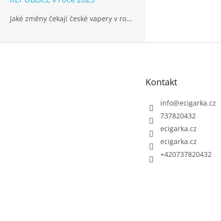
Jaké změny čekají české vapery v ro...
Z
á
p
Kontakt
a
t
info
@
ecigarka.cz
í
737820432
ecigarka.cz
ecigarka.cz
+420737820432