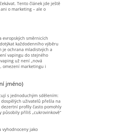
čekávat. Tento článek jde ještě
ani o marketing – ale o
 a evropských směrnicích
u dotýkat každodenního výběru
ím je ochrana mladistvých a
zení vapingu do stejného
 vaping už není „nová
ně, omezení marketingu i
ění jméno)
acují s jednoduchým sdělením:
a dospělých uživatelů přešla na
 dezertní profily často pomohly
 působily příliš „cukrovinkově“
ou vyhodnoceny jako