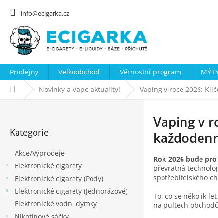
Přejít
na
info@ecigarka.cz
obsah
Prodejny
Velkoobchod
Věrnostní program
MÝTY
Domů
Novinky a Vape aktuality!
Vaping v roce 2026: Klí
P
o
Vaping v r
Přeskočit
s
Kategorie
kategorie
každodenní
t
Akce/Výprodeje
r
Rok 2026 bude pro 
Elektronické cigarety
a
převratná technolog
spotřebitelského ch
Elektronické cigarety (Pody)
n
Elektronické cigarety (Jednorázové)
n
To, co se několik le
Elektronické vodní dýmky
í
na pultech obchodů 
Nikotinové sáčky