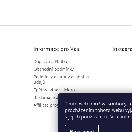
Informace pro Vás
Instagr
Doprava a Platba
Obchodní podmínky
Podmínky ochrany osobních
údajů
Zpětný odběr elektra
Reklamace a vrácení zboží
Sl
Tento web používá soubory co
Affiliate program
procházením tohoto webu vyj
s jejich používáním.. Více inf
Nastavení