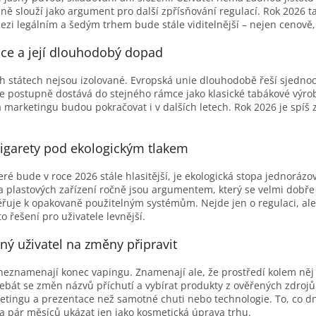
dně slouží jako argument pro další zpřísňování regulací. Rok 2026
mezi legálním a šedým trhem bude stále viditelnější – nejen cenově,
ace a její dlouhodobý dopad
h státech nejsou izolované. Evropská unie dlouhodobě řeší sjednoc
e postupně dostává do stejného rámce jako klasické tabákové výro
a marketingu budou pokračovat i v dalších letech. Rok 2026 je spíš 
cigarety pod ekologickým tlakem
é bude v roce 2026 stále hlasitější, je ekologická stopa jednorázov
a plastových zařízení ročně jsou argumentem, který se velmi dobře
uje k opakovaně použitelným systémům. Nejde jen o regulaci, ale 
 řešení pro uživatele levnější.
ný uživatel na změny připravit
eznamenají konec vapingu. Znamenají ale, že prostředí kolem něj bu
ebát se změn názvů příchutí a vybírat produkty z ověřených zdroj
etingu a prezentace než samotné chuti nebo technologie. To, co d
 pár měsíců ukázat jen jako kosmetická úprava trhu.