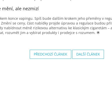
e mění, ale nezmizí
kem konce vapingu. Spíš bude dalším krokem jeho přeměny v regulo
 Změní se ceny, část nabídky projde úpravou a regulace budou přís
edy nabídnout méně rizikovou alternativu ke klasickým cigaretám – 
t, rozumět jim a vybírat produkty i prodejce s rozumem. 🌟
PŘEDCHOZÍ ČLÁNEK
DALŠÍ ČLÁNEK