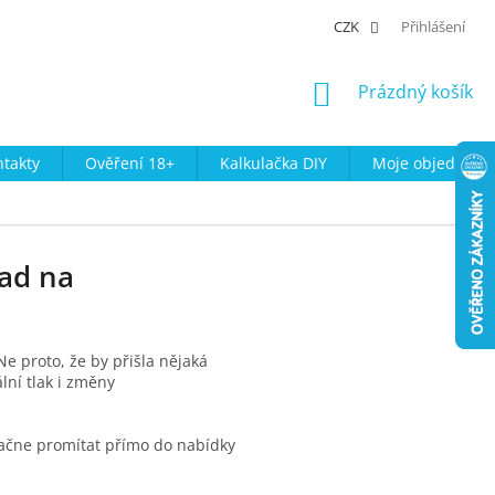
CZK
Přihlášení
NÁKUPNÍ
Prázdný košík
KOŠÍK
takty
Ověření 18+
Kalkulačka DIY
Moje objednávk
pad na
Ne proto, že by přišla nějaká
lní tlak i změny
í začne promítat přímo do nabídky