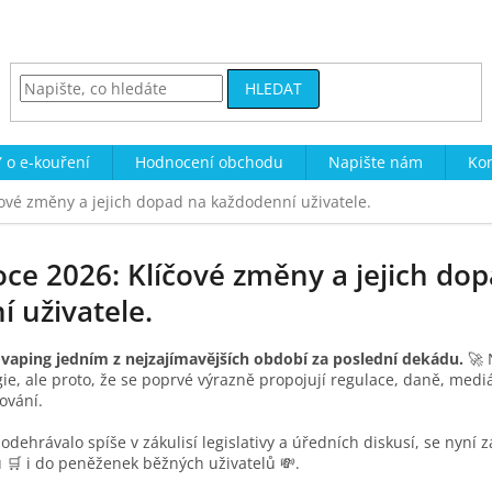
HLEDAT
 o e-kouření
Hodnocení obchodu
Napište nám
Kon
čové změny a jejich dopad na každodenní uživatele.
oce 2026: Klíčové změny a jejich do
 uživatele.
vaping jedním z nejzajímavějších období za poslední dekádu.
🚀 
ie, ale proto, že se poprvé výrazně propojují regulace, daně, mediá
ování.
t odehrávalo spíše v zákulisí legislativy a úředních diskusí, se nyn
🛒 i do peněženek běžných uživatelů 💸.