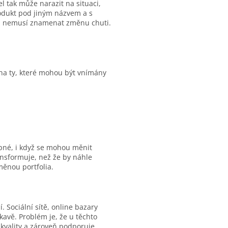
 tak může narazit na situaci,
produkt pod jiným názvem a s
vu nemusí znamenat změnu chuti.
 na ty, které mohou být vnímány
pné, i když se mohou měnit
nsformuje, než že by náhle
měnou portfolia.
. Sociální sítě, online bazary
kavě. Problém je, že u těchto
 kvality a zároveň podporuje