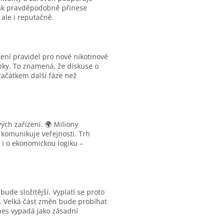
 tak pravděpodobně přinese
 ale i reputačně.
ení pravidel pro nové nikotinové
bky. To znamená, že diskuse o
začátkem další fáze než
ých zařízení. 🌍 Miliony
 komunikuje veřejnosti. Trh
i o ekonomickou logiku –
de složitější. Vyplatí se proto
ů. Velká část změn bude probíhat
nes vypadá jako zásadní