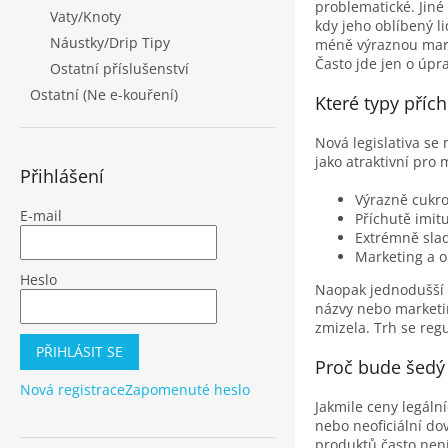
problematické. Jiné
Vaty/Knoty
kdy jeho oblíbený l
Náustky/Drip Tipy
méně výraznou mark
Často jde jen o úpr
Ostatní příslušenství
Ostatní (Ne e-kouření)
Které typy přích
Nová legislativa se
jako atraktivní pro
Přihlášení
Výrazně cukro
E-mail
Příchutě imit
Extrémně slad
Marketing a o
Heslo
Naopak jednodušší o
názvy nebo marketi
zmizela. Trh se reg
PŘIHLÁSIT SE
Proč bude šedý t
Nová registrace
Zapomenuté heslo
Jakmile ceny legální
nebo neoficiální dov
produktů často není