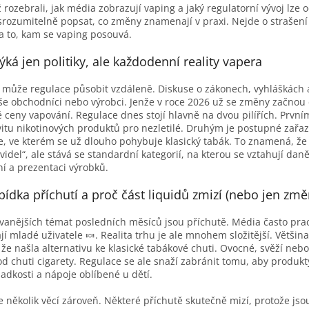
rozebrali, jak média zobrazují vaping a jaký regulatorní vývoj lze o
 srozumitelně popsat, co změny znamenají v praxi. Nejde o strašení 
na to, kam se vaping posouvá.
ká jen politiky, ale každodenní reality vapera
e může regulace působit vzdáleně. Diskuse o zákonech, vyhláškách
íše obchodníci nebo výrobci. Jenže v roce 2026 už se změny začno
é ceny vapování. Regulace dnes stojí hlavně na dvou pilířích. Prvn
ivitu nikotinových produktů pro nezletilé. Druhým je postupné zařa
, ve kterém se už dlouho pohybuje klasický tabák. To znamená, že
videl“, ale stává se standardní kategorií, na kterou se vztahují da
í a prezentaci výrobků.
bídka příchutí a proč část liquidů zmizí (nebo jen zm
ovanějších témat posledních měsíců jsou příchutě. Média často pr
jí mladé uživatele 🍬. Realita trhu je ale mnohem složitější. Většin
 že našla alternativu ke klasické tabákové chuti. Ovocné, svěží nebo
od chuti cigarety. Regulace se ale snaží zabránit tomu, aby produkty
adkosti a nápoje oblíbené u dětí.
je několik věcí zároveň. Některé příchutě skutečně mizí, protože js