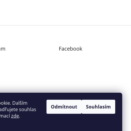
am
Facebook
edovat na Instagramu
okie. Dalším
Odmítnout
Souhlasím
adřujete souhlas
ormací
zde
.