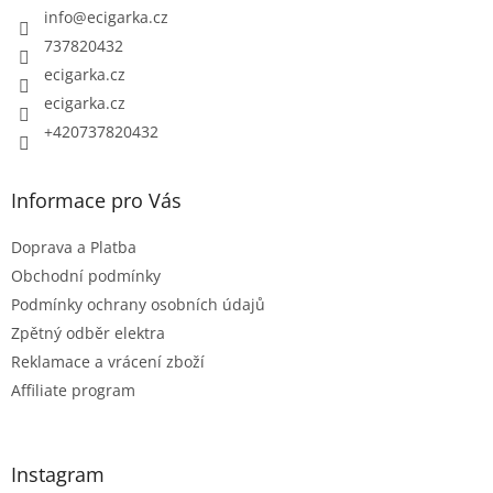
c
t
info
@
ecigarka.cz
í
í
737820432
p
ecigarka.cz
r
ecigarka.cz
v
k
+420737820432
y
v
Informace pro Vás
ý
p
Doprava a Platba
i
Obchodní podmínky
s
Podmínky ochrany osobních údajů
u
Zpětný odběr elektra
Reklamace a vrácení zboží
Affiliate program
Instagram