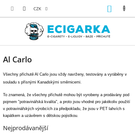
Přejít
NÁKUP
na
CZK
obsah
KOŠÍK
Al Carlo
Všechny příchutě Al Carlo jsou vždy navrženy, testovány a vyráběny v
souladu s přísnými Kanadskými směrnicemi.
To znamená, že všechny příchutě mohou být vyrobeny a prodávány pod
pojmem "potravinářská kvalita", a proto jsou vhodné pro jakékoliv použití
v potravinářských výrobcích za předpokladu, že jsou v PET lahvích s
kapátkem a uzávěrem s dětskou pojistkou.
Nejprodávanější