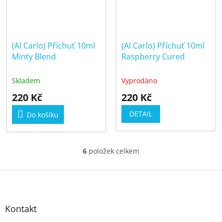
(Al Carlo) Příchuť 10ml
(Al Carlo) Příchuť 10ml
Minty Blend
Raspberry Cured
Skladem
Vyprodáno
220 Kč
220 Kč
DETAIL
Do košíku
6
položek celkem
O
v
Z
l
á
á
p
d
Kontakt
a
a