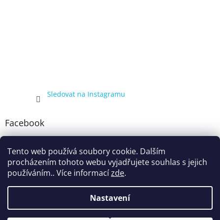
Sledovat na Instagramu
Facebook
Tento web používá soubory cookie. Dalším
procházením tohoto webu vyjadřujete souhlas s jejich
používáním.. Více informací
zde
.
Nastavení
Vytvořil Shoptet