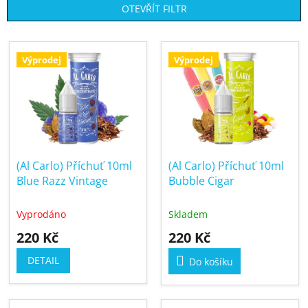
OTEVŘÍT FILTR
n
í
V
p
ý
Výprodej
Výprodej
r
p
o
i
d
s
u
p
k
r
t
(Al Carlo) Příchuť 10ml
(Al Carlo) Příchuť 10ml
o
ů
Blue Razz Vintage
Bubble Cigar
d
u
Vyprodáno
Skladem
k
220 Kč
220 Kč
t
ů
DETAIL
Do košíku