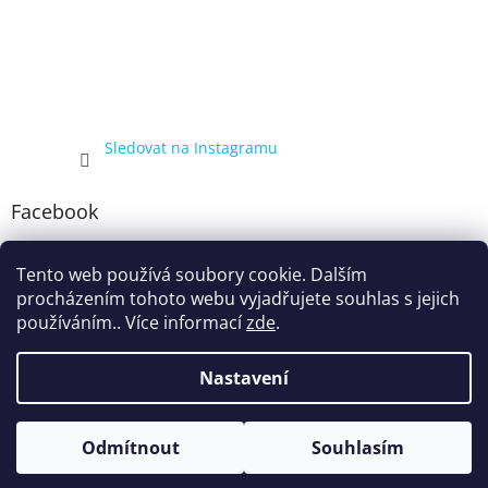
Sledovat na Instagramu
Facebook
Tento web používá soubory cookie. Dalším
procházením tohoto webu vyjadřujete souhlas s jejich
používáním.. Více informací
zde
.
Nastavení
Vytvořil Shoptet
Kompletní nabídka balíčků 4+1, zobrazená pouze registrovaným
Odmítnout
Souhlasím
Copyright 2026
ecigarka.cz
. Všechna práva vyhrazena.
zákazníkům, proto registraci doporučujeme.