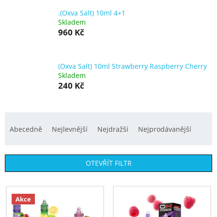
.(Oxva Salt) 10ml 4+1
Skladem
960 Kč
(Oxva Salt) 10ml Strawberry Raspberry Cherry
Skladem
240 Kč
Ř
a
Abecedně
Nejlevnější
Nejdražší
Nejprodávanější
z
e
OTEVŘÍT FILTR
n
í
V
p
ý
Akce
r
p