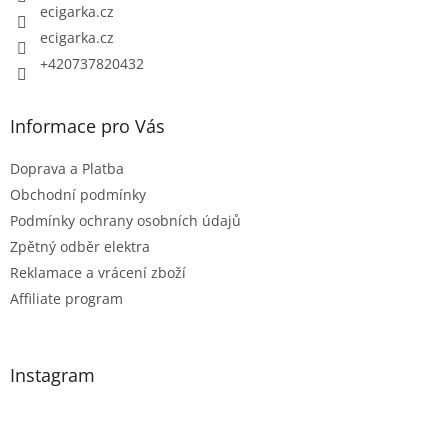
ecigarka.cz
r
ecigarka.cz
v
k
+420737820432
y
v
Informace pro Vás
ý
p
Doprava a Platba
i
Obchodní podmínky
s
Podmínky ochrany osobních údajů
u
Zpětný odběr elektra
Reklamace a vrácení zboží
Affiliate program
Instagram