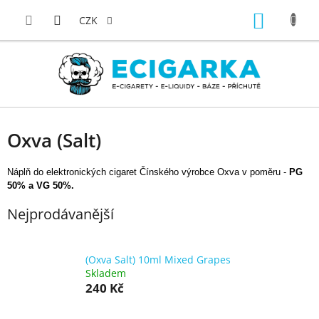
Přejít
NÁKUP
na
CZK
obsah
KOŠÍK
Oxva (Salt)
Náplň do elektronických cigaret Čínského výrobce Oxva v poměru -
PG
50% a VG 50%.
Nejprodávanější
(Oxva Salt) 10ml Mixed Grapes
Skladem
240 Kč