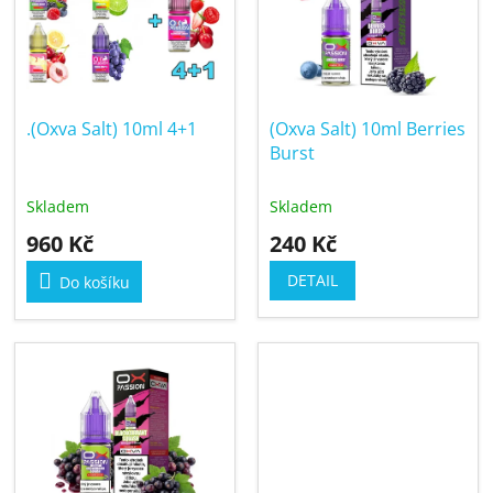
o
i
d
s
u
p
k
r
t
.(Oxva Salt) 10ml 4+1
(Oxva Salt) 10ml Berries
o
ů
Burst
d
u
Skladem
Skladem
k
960 Kč
240 Kč
t
ů
DETAIL
Do košíku