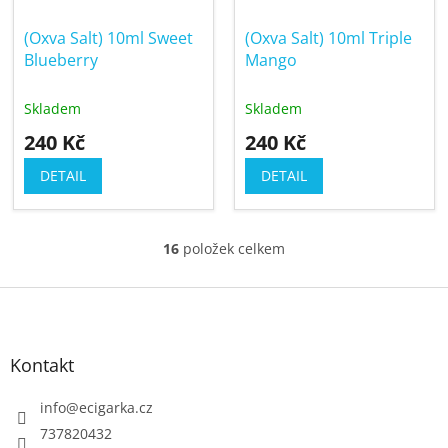
(Oxva Salt) 10ml Sweet
(Oxva Salt) 10ml Triple
Blueberry
Mango
Skladem
Skladem
240 Kč
240 Kč
DETAIL
DETAIL
16
položek celkem
O
v
Z
l
á
á
p
d
Kontakt
a
a
c
t
info
@
ecigarka.cz
í
í
737820432
p