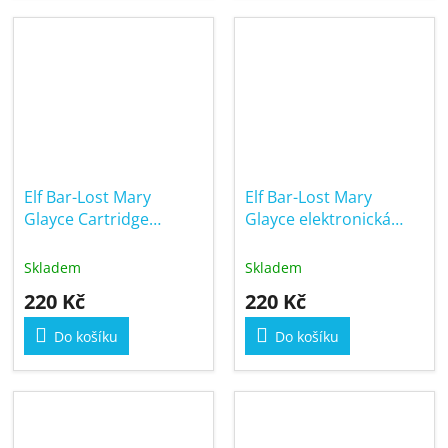
Elf Bar-Lost Mary
Elf Bar-Lost Mary
Glayce Cartridge
Glayce elektronická
Watermelon Ice 20mg
cigareta Blueberry
Cherry Cranberry
Skladem
Skladem
500mAh
220 Kč
220 Kč
Do košíku
Do košíku