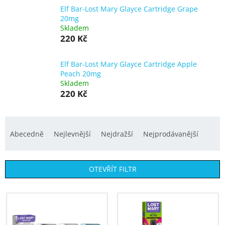
Elf Bar-Lost Mary Glayce Cartridge Grape
20mg
Skladem
220 Kč
Elf Bar-Lost Mary Glayce Cartridge Apple
Peach 20mg
Skladem
220 Kč
Ř
a
Abecedně
Nejlevnější
Nejdražší
Nejprodávanější
z
e
OTEVŘÍT FILTR
n
í
V
p
ý
r
p