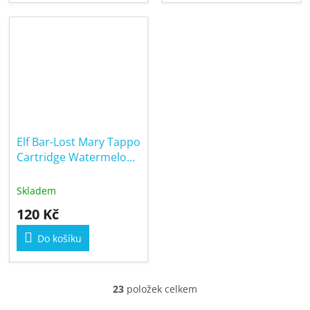
Elf Bar-Lost Mary Tappo
Cartridge Watermelon
17mg
Skladem
120 Kč
Do košíku
23
položek celkem
O