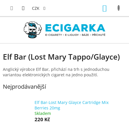
Přejít
NÁKUP
na
CZK
obsah
KOŠÍK
Elf Bar (Lost Mary Tappo/Glayce)
Anglický výrobce Elf Bar, přichází na trh s jednoduchou
variantou elektronických cigaret na jedno použití.
Nejprodávanější
Elf Bar-Lost Mary Glayce Cartridge Mix
Berries 20mg
Skladem
220 Kč