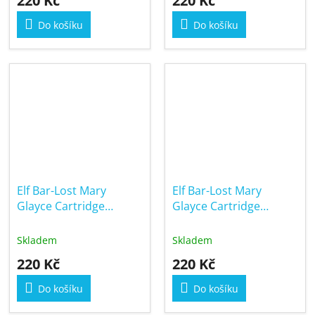
220 Kč
220 Kč
Do košíku
Do košíku
Elf Bar-Lost Mary
Elf Bar-Lost Mary
Glayce Cartridge
Glayce Cartridge
Starwberry Raspberry
Tropical Fruit 20mg
Cherry Ice 20mg
Skladem
Skladem
220 Kč
220 Kč
Do košíku
Do košíku