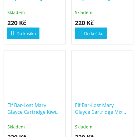
20mg
Cherry Ice 20mg
Skladem
Skladem
220 Kč
220 Kč
Do košíku
Do košíku
Elf Bar-Lost Mary
Elf Bar-Lost Mary
Glayce Cartridge Kiwi
Glayce Cartridge Mix
Passion Fruit Guava
Berries 20mg
20mg
Skladem
Skladem