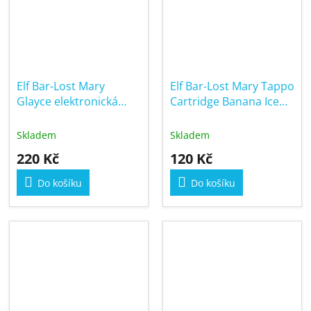
Elf Bar-Lost Mary
Elf Bar-Lost Mary Tappo
Glayce elektronická
Cartridge Banana Ice
cigareta Watermelon
17mg
Ice 500mAh
Skladem
Skladem
220 Kč
120 Kč
Do košíku
Do košíku