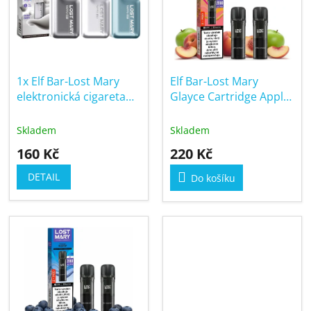
o
i
d
s
u
p
k
r
t
1x Elf Bar-Lost Mary
Elf Bar-Lost Mary
o
ů
elektronická cigareta
Glayce Cartridge Apple
d
750mAh
Peach 20mg
u
Skladem
Skladem
k
160 Kč
220 Kč
t
ů
DETAIL
Do košíku