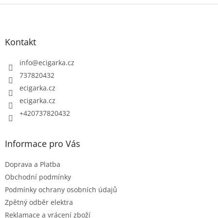
v
Z
l
á
á
p
d
Kontakt
a
a
c
t
info
@
ecigarka.cz
í
í
737820432
p
ecigarka.cz
r
ecigarka.cz
v
k
+420737820432
y
v
Informace pro Vás
ý
p
Doprava a Platba
i
Obchodní podmínky
s
Podmínky ochrany osobních údajů
u
Zpětný odběr elektra
Reklamace a vrácení zboží