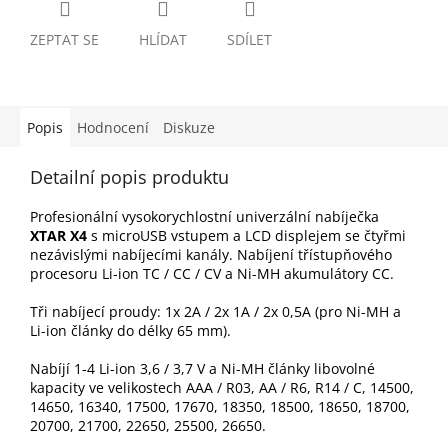
ZEPTAT SE
HLÍDAT
SDÍLET
Popis
Hodnocení
Diskuze
Detailní popis produktu
Profesionální vysokorychlostní univerzální nabíječka
XTAR X4
s microUSB vstupem a LCD displejem se čtyřmi
nezávislými nabíjecími kanály. Nabíjení třístupňového
procesoru Li-ion TC / CC / CV a Ni-MH akumulátory CC.
Tři nabíjecí proudy: 1x 2A / 2x 1A / 2x 0,5A (pro Ni-MH a
Li-ion články do délky 65 mm).
Nabíjí 1-4 Li-ion 3,6 / 3,7 V a Ni-MH články libovolné
kapacity ve velikostech AAA / R03, AA / R6, R14 / C, 14500,
14650, 16340, 17500, 17670, 18350, 18500, 18650, 18700,
20700, 21700, 22650, 25500, 26650.