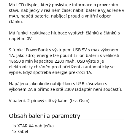
Má LCD displej, který poskytuje informace o provozním
stavu nabíječky v reálném čase: nabití baterie vyjádřené v
mAh, napětí baterie, nabíjecí proud a vnitřní odpor
článku.
Má funkci reaktivace hluboce vybitých článků a článků s
napětím 0V.
S funkcí PowerBank s výstupem USB 5V s max výkonem
1A. Jako zdroj energie lze použít Li-ion baterii s velikostí
18650 s min kapacitou 2200 mAh. USB výstup je
elektronicky chráněn proti přetížení a automaticky se
vypne, když spotřeba energie překročí 1A.
Napájena jakoukoliv nabíječkou s USB zásuvkou s
výkonem 2A a přímo ze sítě 230V (adaptér není součástí).
V balení: 2-pinový síťový kabel (tzv. Osm).
Obsah balení a parametry
1x XTAR X4 nabíječka
1x kabel