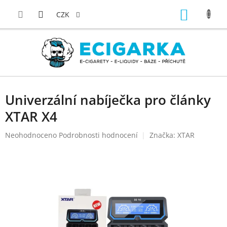
Přejít
NÁKUP
na
CZK
obsah
KOŠÍK
Univerzální nabíječka pro články
XTAR X4
Průměrné
Neohodnoceno
Podrobnosti hodnocení
Značka:
XTAR
hodnocení
produktu
je
0,0
z
5
hvězdiček.