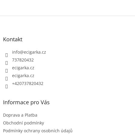
Z
á
p
Kontakt
a
t
info
@
ecigarka.cz
í
737820432
ecigarka.cz
ecigarka.cz
+420737820432
Informace pro Vás
Doprava a Platba
Obchodní podmínky
Podmínky ochrany osobních údajů