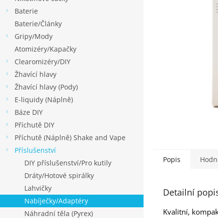
p
Baterie
a
Baterie/Články
n
Gripy/Mody
e
Atomizéry/Kapačky
l
Clearomizéry/DIY
Žhavící hlavy
Žhavící hlavy (Pody)
E-liquidy (Náplně)
Báze DIY
Příchutě DIY
Příchutě (Náplně) Shake and Vape
Příslušenství
Popis
Hodn
DIY příslušenství/Pro kutily
Dráty/Hotové spirálky
Lahvičky
Detailní popi
Nabíječky/Adaptéry
Kvalitní, kompak
Náhradní těla (Pyrex)