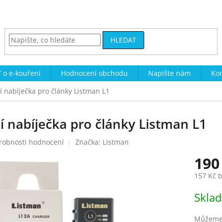
HLEDAT
 o e-kouření
Hodnocení obchodu
Napište nám
Kon
í nabíječka pro články Listman L1
í nabíječka pro články Listman L1
robnosti hodnocení
Značka:
Listman
190
157 Kč 
Měrná
Skla
cena:
Můžeme 