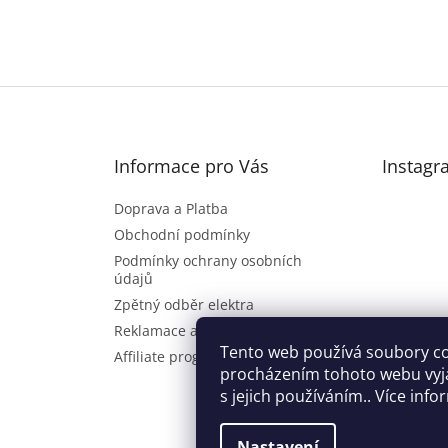
Informace pro Vás
Instagr
Doprava a Platba
Obchodní podmínky
Podmínky ochrany osobních
údajů
Zpětný odběr elektra
Reklamace a vrácení zboží
Sl
Tento web používá soubory co
Affiliate program
procházením tohoto webu vyj
s jejich používáním.. Více inf
Nastavení