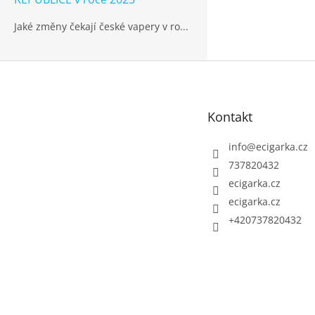
Jaké změny čekají české vapery v ro...
Z
á
p
Kontakt
a
t
info
@
ecigarka.cz
í
737820432
ecigarka.cz
ecigarka.cz
+420737820432