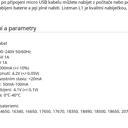
 po připojení micro USB kabelu můžete nabíjet z počítače nebo p
bíjení baterie a její plné nabití. Listman L1 je kvalitní nabíječkou
í a parametry
abel
00~240V 50/60Hz
5V 1A
V 1A
000mA (+/-10%)
nutí: 4,2V (+/-0,05V)
vostním stavu: <20mA
ud: 50mA-100mA
íjení: 4,1V (+/-0,1V)
a: 0°C-40°C
bateriemi:
14650, 16340, 16650, 17650, 17670, 18350, 18490, 18500, 18650, 20