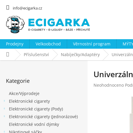
Přejít
na
info@ecigarka.cz
obsah
Prodejny
Velkoobchod
Věrnostní program
MÝTY
Domů
Příslušenství
Nabíječky/Adaptéry
Univerzáln
P
o
Univerzáln
Přeskočit
s
Kategorie
kategorie
Průměrné
Neohodnoceno
Pod
t
hodnocení
Akce/Výprodeje
r
produktu
Elektronické cigarety
a
je
0,0
Elektronické cigarety (Pody)
n
z
Elektronické cigarety (Jednorázové)
n
5
Elektronické vodní dýmky
hvězdiček.
í
Nikotinové sáčky