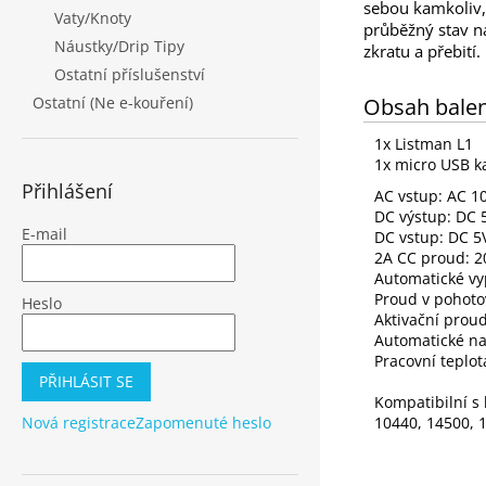
sebou kamkoliv,
Vaty/Knoty
průběžný stav na
Náustky/Drip Tipy
zkratu a přebití.
Ostatní příslušenství
Ostatní (Ne e-kouření)
Obsah balen
1x Listman L1
1x micro USB k
Přihlášení
AC vstup: AC 1
DC výstup: DC 
E-mail
DC vstup: DC 5
2A CC proud: 2
Automatické vyp
Proud v pohoto
Heslo
Aktivační pro
Automatické nab
Pracovní teplot
PŘIHLÁSIT SE
Kompatibilní s 
Nová registrace
Zapomenuté heslo
10440, 14500, 