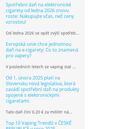
Spotřební daň na elektronické
cigarety od ledna 2026 znovu
roste: Nakupujte včas, než ceny
vzrostou!
Od ledna 2026 se opět zvýší spotřeb...
Evropská unie chce jednotnou
daň na e-cigarety: Co to znamená
pro vapery?
V posledních letech se vaping stal ...
Od 1. února 2025 platí na
Slovensku nová legislativa, která
zavádí spotřební daň na produkty
spojené s elektronickými
cigaretami.
Tato daň činí 0,20 € za mililitr ná...
Top 10 Vaping Trendů v ČESKÉ
REPUBLICE v roce 2025