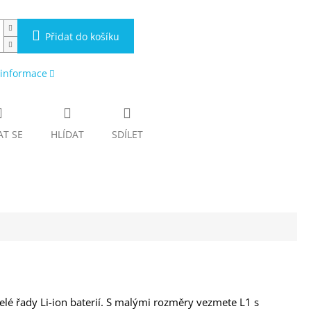
Přidat do košíku
 informace
AT SE
HLÍDAT
SDÍLET
celé řady Li-ion baterií. S malými rozměry vezmete L1 s