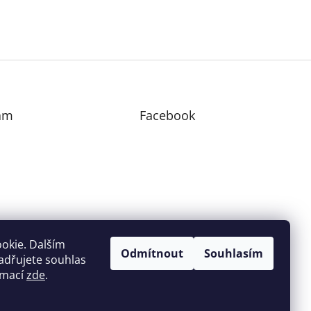
am
Facebook
edovat na Instagramu
okie. Dalším
Odmítnout
Souhlasím
adřujete souhlas
ormací
zde
.