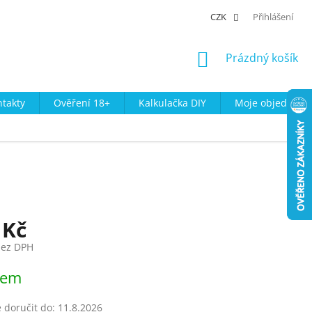
CZK
Přihlášení
NÁKUPNÍ
Prázdný košík
KOŠÍK
takty
Ověření 18+
Kalkulačka DIY
Moje objednávk
 Kč
bez DPH
dem
doručit do:
11.8.2026