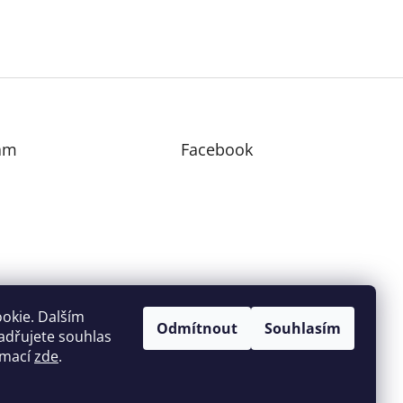
am
Facebook
edovat na Instagramu
okie. Dalším
Odmítnout
Souhlasím
adřujete souhlas
ormací
zde
.