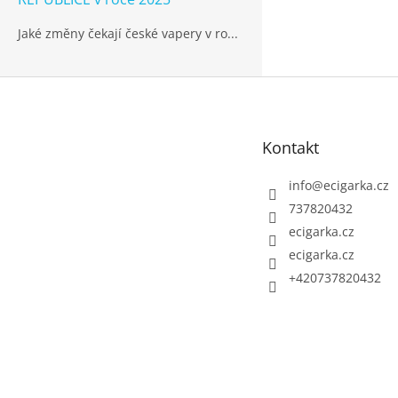
Jaké změny čekají české vapery v ro...
Z
á
p
Kontakt
a
t
info
@
ecigarka.cz
í
737820432
ecigarka.cz
ecigarka.cz
+420737820432