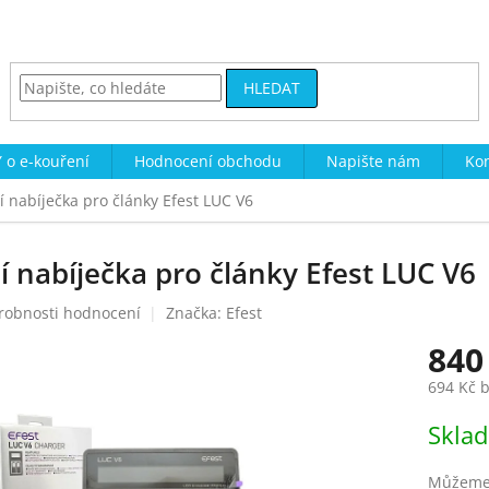
HLEDAT
 o e-kouření
Hodnocení obchodu
Napište nám
Kon
í nabíječka pro články Efest LUC V6
í nabíječka pro články Efest LUC V6
robnosti hodnocení
Značka:
Efest
840
694 Kč 
Měrná
Skla
cena:
Můžeme 