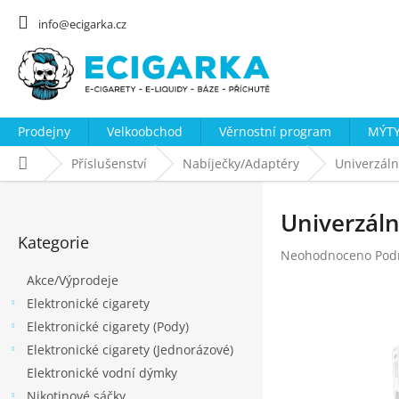
Přejít
na
info@ecigarka.cz
obsah
Prodejny
Velkoobchod
Věrnostní program
MÝTY
Domů
Příslušenství
Nabíječky/Adaptéry
Univerzáln
P
o
Univerzáln
Přeskočit
s
Kategorie
kategorie
Průměrné
Neohodnoceno
Pod
t
hodnocení
Akce/Výprodeje
r
produktu
Elektronické cigarety
a
je
0,0
Elektronické cigarety (Pody)
n
z
Elektronické cigarety (Jednorázové)
n
5
Elektronické vodní dýmky
hvězdiček.
í
Nikotinové sáčky