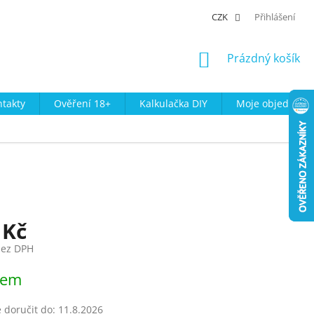
CZK
Přihlášení
NÁKUPNÍ
Prázdný košík
KOŠÍK
takty
Ověření 18+
Kalkulačka DIY
Moje objednávk
 Kč
bez DPH
dem
doručit do:
11.8.2026