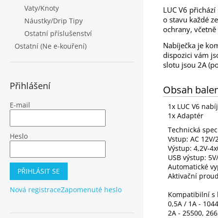
Vaty/Knoty
LUC V6 přichází 
o stavu každé ze
Náustky/Drip Tipy
ochrany, včetně t
Ostatní příslušenství
Nabíječka je kom
Ostatní (Ne e-kouření)
dispozici vám js
slotu jsou 2A (po
Přihlášení
Obsah balen
E-mail
1x LUC V6 nabí
1x Adaptér
Technická spec
Heslo
Vstup: AC 12V/
Výstup: 4,2V-4x
USB výstup: 5V
Automatické vyp
PŘIHLÁSIT SE
Aktivační prou
Nová registrace
Zapomenuté heslo
Kompatibilní s 
0,5A / 1A - 104
2A - 25500, 26