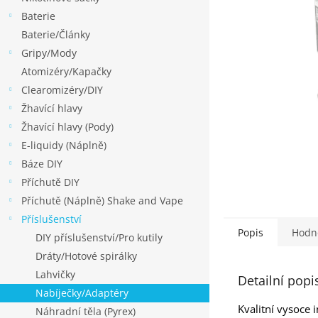
p
Baterie
a
Baterie/Články
n
Gripy/Mody
e
Atomizéry/Kapačky
l
Clearomizéry/DIY
Žhavící hlavy
Žhavící hlavy (Pody)
E-liquidy (Náplně)
Báze DIY
Příchutě DIY
Příchutě (Náplně) Shake and Vape
Příslušenství
Popis
Hodn
DIY příslušenství/Pro kutily
Dráty/Hotové spirálky
Lahvičky
Detailní popi
Nabíječky/Adaptéry
Kvalitní vysoce 
Náhradní těla (Pyrex)