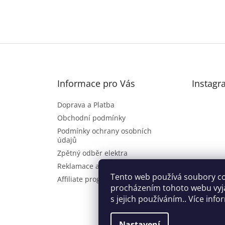
Informace pro Vás
Instagr
Doprava a Platba
Obchodní podmínky
Podmínky ochrany osobních
údajů
Zpětný odběr elektra
Reklamace a vrácení zboží
Sl
Tento web používá soubory co
Affiliate program
procházením tohoto webu vyj
s jejich používáním.. Více inf
Nastavení