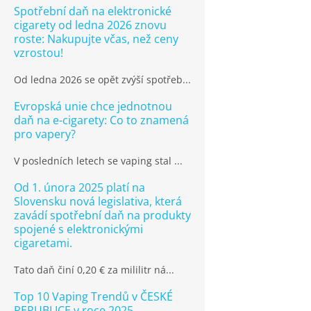
Spotřební daň na elektronické
cigarety od ledna 2026 znovu
roste: Nakupujte včas, než ceny
vzrostou!
Od ledna 2026 se opět zvýší spotřeb...
Evropská unie chce jednotnou
daň na e-cigarety: Co to znamená
pro vapery?
V posledních letech se vaping stal ...
Od 1. února 2025 platí na
Slovensku nová legislativa, která
zavádí spotřební daň na produkty
spojené s elektronickými
cigaretami.
Tato daň činí 0,20 € za mililitr ná...
Top 10 Vaping Trendů v ČESKÉ
REPUBLICE v roce 2025