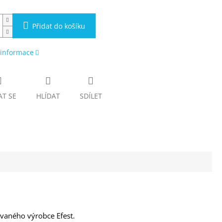
Přidat do košíku
 informace
AT SE
HLÍDAT
SDÍLET
ovaného výrobce Efest.