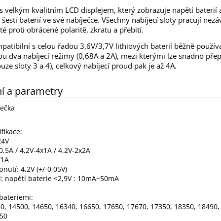
s velkým kvalitním LCD displejem, který zobrazuje napětí baterií 
 šesti baterií ve své nabíječce. Všechny nabíjecí sloty pracují nez
é proti obrácené polaritě, zkratu a přebití.
patibilní s celou řadou 3,6V/3,7V lithiových baterií běžně používa
ou dva nabíjecí režimy (0,68A a 2A), mezi kterými lze snadno pře
uze sloty 3 a 4), celkový nabíjecí proud pak je až 4A.
í a parametry
ječka
ifikace:
24V
0,5A / 4,2V-4x1A / 4,2V-2x2A
/1A
nutí: 4,2V (+/-0,05V)
d: napětí baterie <2,9V : 10mA~50mA
bateriemi:
40, 14500, 14650, 16340, 16650, 17650, 17670, 17350, 18350, 18490
650