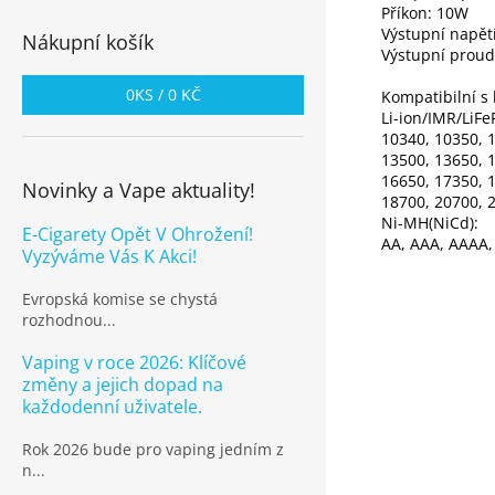
Příkon: 10W
Výstupní napět
Nákupní košík
Výstupní proud:
0
KS /
0 KČ
Kompatibilní s 
Li-ion/IMR/LiFe
10340, 10350, 
13500, 13650, 
16650, 17350, 
Novinky a Vape aktuality!
18700, 20700, 
Ni-MH(NiCd):
E-Cigarety Opět V Ohrožení!
AA, AAA, AAAA,
Vyzýváme Vás K Akci!
Evropská komise se chystá
rozhodnou...
Vaping v roce 2026: Klíčové
změny a jejich dopad na
každodenní uživatele.
Rok 2026 bude pro vaping jedním z
n...