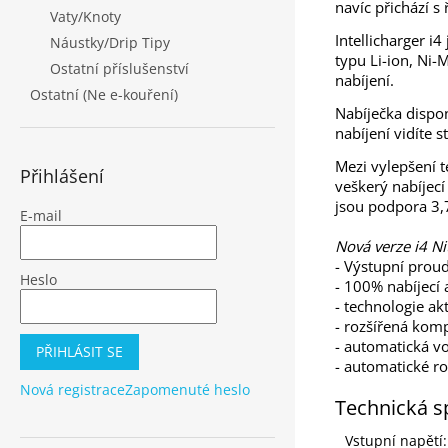
navíc přichází s
Vaty/Knoty
Intellicharger i4
Náustky/Drip Tipy
typu Li-ion, Ni-
Ostatní příslušenství
nabíjení.
Ostatní (Ne e-kouření)
Nabíječka dispo
nabíjení vidíte 
Mezi vylepšení t
Přihlášení
veškerý nabíjec
jsou podpora 3,7
E-mail
Nová verze i4 N
- Výstupní prou
Heslo
- 100% nabíjecí 
- technologie ak
- rozšířená komp
- automatická vo
PŘIHLÁSIT SE
- automatické ro
Nová registrace
Zapomenuté heslo
Technická s
Vstupní napětí