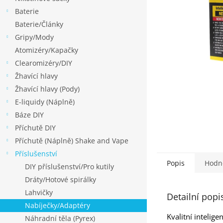
p
Baterie
a
Baterie/Články
n
Gripy/Mody
e
Atomizéry/Kapačky
l
Clearomizéry/DIY
Žhavící hlavy
Žhavící hlavy (Pody)
E-liquidy (Náplně)
Báze DIY
Příchutě DIY
Příchutě (Náplně) Shake and Vape
Příslušenství
Popis
Hodn
DIY příslušenství/Pro kutily
Dráty/Hotové spirálky
Lahvičky
Detailní popi
Nabíječky/Adaptéry
Kvalitní intelig
Náhradní těla (Pyrex)