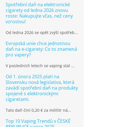
Spotřební daň na elektronické
cigarety od ledna 2026 znovu
roste: Nakupujte včas, než ceny
vzrostou!
Od ledna 2026 se opět zvýší spotřeb...
Evropská unie chce jednotnou
daň na e-cigarety: Co to znamená
pro vapery?
V posledních letech se vaping stal ...
Od 1. února 2025 platí na
Slovensku nová legislativa, která
zavádí spotřební daň na produkty
spojené s elektronickými
cigaretami.
Tato daň činí 0,20 € za mililitr ná...
Top 10 Vaping Trendů v ČESKÉ
REPUBLICE v roce 2025