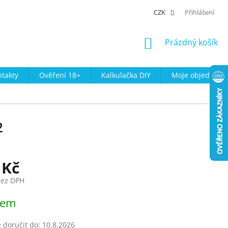
CZK
Přihlášení
NÁKUPNÍ
Prázdný košík
KOŠÍK
takty
Ověření 18+
Kalkulačka DIY
Moje objednávk
2
 Kč
bez DPH
dem
doručit do:
10.8.2026