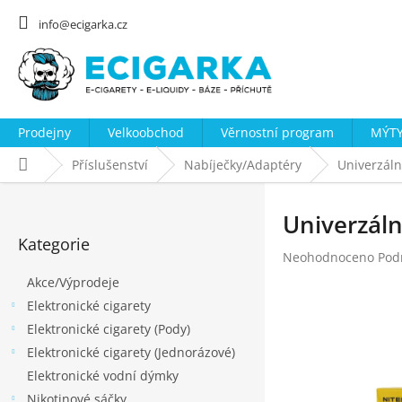
Přejít
na
info@ecigarka.cz
obsah
Prodejny
Velkoobchod
Věrnostní program
MÝTY
Domů
Příslušenství
Nabíječky/Adaptéry
Univerzáln
P
o
Univerzáln
Přeskočit
s
Kategorie
kategorie
Průměrné
Neohodnoceno
Pod
t
hodnocení
Akce/Výprodeje
r
produktu
Elektronické cigarety
a
je
0,0
Elektronické cigarety (Pody)
n
z
Elektronické cigarety (Jednorázové)
n
5
Elektronické vodní dýmky
hvězdiček.
í
Nikotinové sáčky