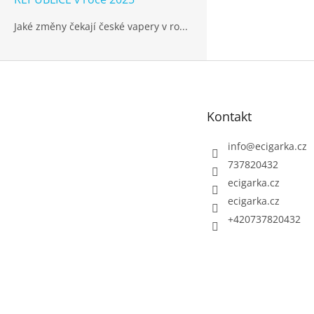
Jaké změny čekají české vapery v ro...
Z
á
p
Kontakt
a
t
info
@
ecigarka.cz
í
737820432
ecigarka.cz
ecigarka.cz
+420737820432