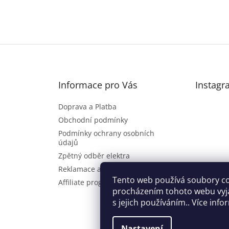
Informace pro Vás
Instagr
Doprava a Platba
Obchodní podmínky
Podmínky ochrany osobních
údajů
Zpětný odběr elektra
Reklamace a vrácení zboží
Sl
Tento web používá soubory co
Affiliate program
procházením tohoto webu vyj
s jejich používáním.. Více inf
Nastavení