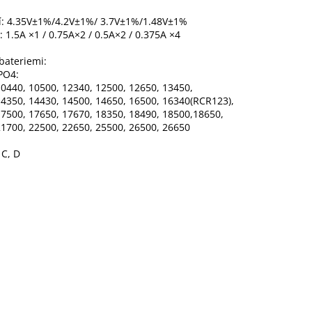
í: 4.35V±1%/4.2V±1%/ 3.7V±1%/1.48V±1%
 1.5A ×1 / 0.75A×2 / 0.5A×2 / 0.375A ×4
bateriemi:
PO4:
10440, 10500, 12340, 12500, 12650, 13450,
14350, 14430, 14500, 14650, 16500, 16340(RCR123),
17500, 17650, 17670, 18350, 18490, 18500,18650,
21700, 22500, 22650, 25500, 26500, 26650
 C, D