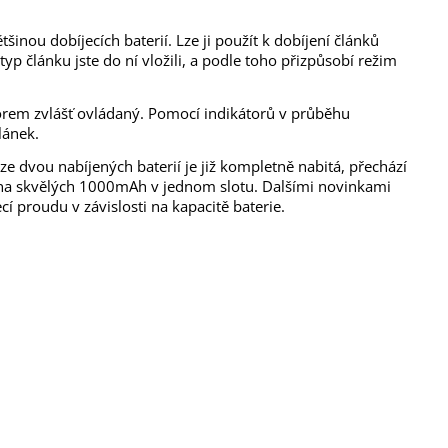
tšinou dobíjecích baterií. Lze ji použít k dobíjení článků
yp článku jste do ní vložili, a podle toho přizpůsobí režim
orem zvlášť ovládaný. Pomocí indikátorů v průběhu
lánek.
 ze dvou nabíjených baterií je již kompletně nabitá, přechází
il na skvělých 1000mAh v jednom slotu. Dalšími novinkami
cí proudu v závislosti na kapacitě baterie.