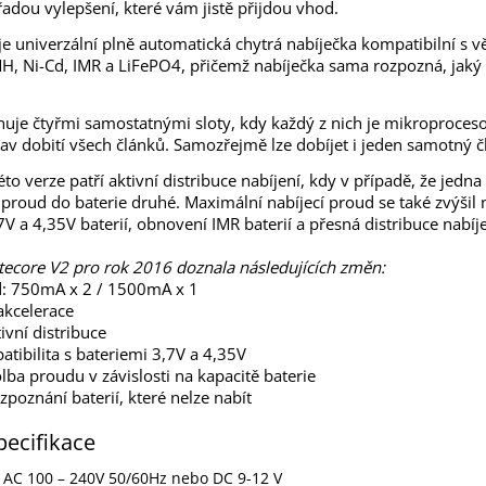
 řadou vylepšení, které vám jistě přijdou vhod.
 je univerzální plně automatická chytrá nabíječka kompatibilní s vě
MH, Ni-Cd, IMR a LiFePO4, přičemž nabíječka sama rozpozná, jaký t
nuje čtyřmi samostatnými sloty, kdy každý z nich je mikroproces
stav dobití všech článků. Samozřejmě lze dobíjet i jeden samotný č
éto verze patří aktivní distribuce nabíjení, kdy v případě, že jedna
í proud do baterie druhé. Maximální nabíjecí proud se také zvýš
V a 4,35V baterií, obnovení IMR baterií a přesná distribuce nabíje
itecore V2 pro rok 2016 doznala následujících změn:
d: 750mA x 2 / 1500mA x 1
akcelerace
tivní distribuce
atibilita s bateriemi 3,7V a 4,35V
lba proudu v závislosti na kapacitě baterie
zpoznání baterií, které nelze nabít
pecifikace
: AC 100 – 240V 50/60Hz nebo DC 9-12 V