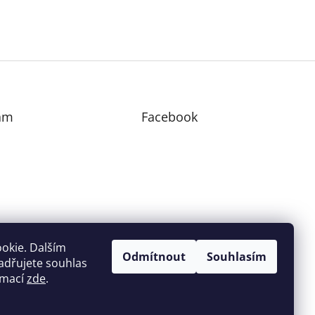
am
Facebook
edovat na Instagramu
okie. Dalším
Odmítnout
Souhlasím
adřujete souhlas
ormací
zde
.