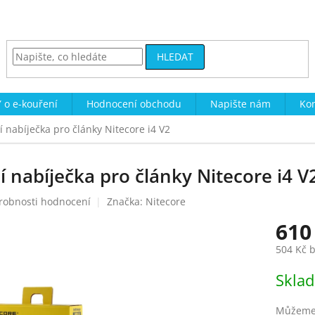
HLEDAT
 o e-kouření
Hodnocení obchodu
Napište nám
Kon
í nabíječka pro články Nitecore i4 V2
í nabíječka pro články Nitecore i4 V
robnosti hodnocení
Značka:
Nitecore
610
504 Kč 
Měrná
Skla
cena:
Můžeme 