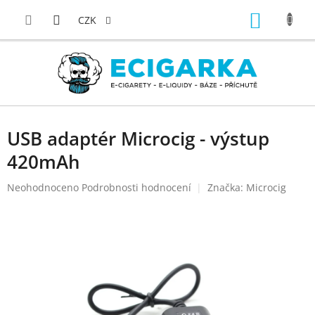
Přejít
NÁKUP
na
CZK
obsah
KOŠÍK
USB adaptér Microcig - výstup
420mAh
Průměrné
Neohodnoceno
Podrobnosti hodnocení
Značka:
Microcig
hodnocení
produktu
je
0,0
z
5
hvězdiček.