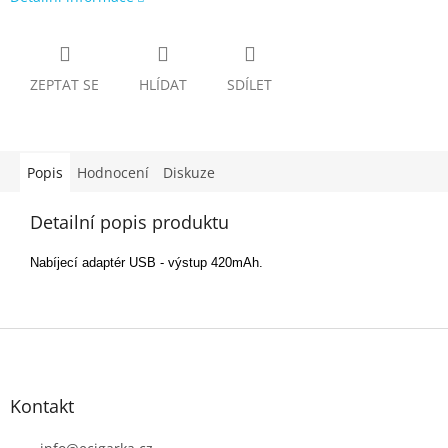
ZEPTAT SE
HLÍDAT
SDÍLET
Popis
Hodnocení
Diskuze
Detailní popis produktu
Nabíjecí adaptér USB - výstup 420mAh.
Z
á
p
Kontakt
a
t