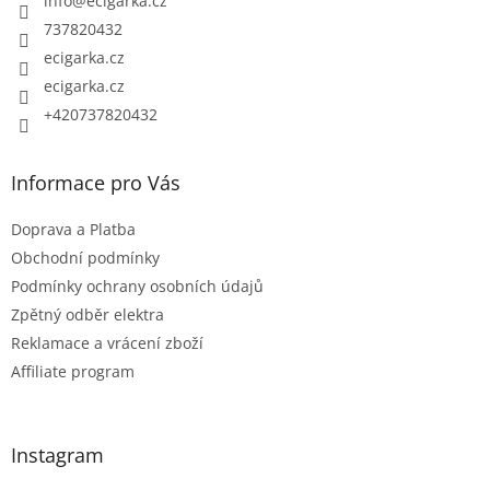
info
@
ecigarka.cz
í
737820432
ecigarka.cz
ecigarka.cz
+420737820432
Informace pro Vás
Doprava a Platba
Obchodní podmínky
Podmínky ochrany osobních údajů
Zpětný odběr elektra
Reklamace a vrácení zboží
Affiliate program
Instagram