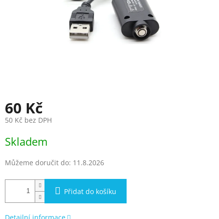
60 Kč
50 Kč bez DPH
Měrná
Skladem
cena:
Můžeme doručit do:
11.8.2026
Přidat do košíku
Detailní informace