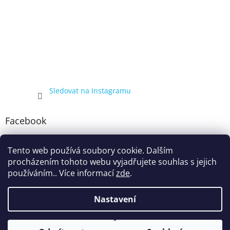
Sledovat na Instagramu
Facebook
Tento web používá soubory cookie. Dalším
procházením tohoto webu vyjadřujete souhlas s jejich
používáním.. Více informací
zde
.
Nastavení
Vytvořil Shoptet
Kompletní nabídka balíčků 4+1, zobrazená pouze registrovaným