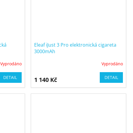
ická
Eleaf iJust 3 Pro elektronická cigareta
3000mAh
Vyprodáno
Vyprodáno
DETAIL
DETAIL
1 140 Kč