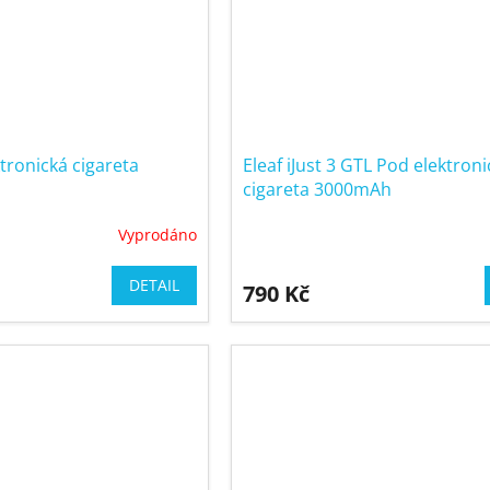
ektronická cigareta
Eleaf iJust 3 GTL Pod elektron
cigareta 3000mAh
Vyprodáno
DETAIL
790 Kč