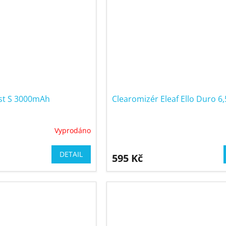
Just S 3000mAh
Clearomizér Eleaf Ello Duro 6
Vyprodáno
DETAIL
595 Kč