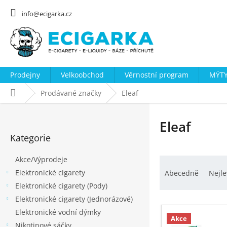
Přejít
na
info@ecigarka.cz
obsah
Prodejny
Velkoobchod
Věrnostní program
MÝTY
Domů
Prodávané značky
Eleaf
P
o
Eleaf
Přeskočit
s
Kategorie
kategorie
t
Akce/Výprodeje
Ř
r
Elektronické cigarety
a
a
Abecedně
Nejle
Elektronické cigarety (Pody)
z
n
Elektronické cigarety (Jednorázové)
e
n
V
Elektronické vodní dýmky
n
í
ý
Akce
Nikotinové sáčky