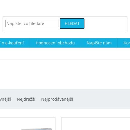
HLEDAT
 o e-kouření
Hodnocení obchodu
Napište nám
Kon
vnější
Nejdražší
Nejprodávanější