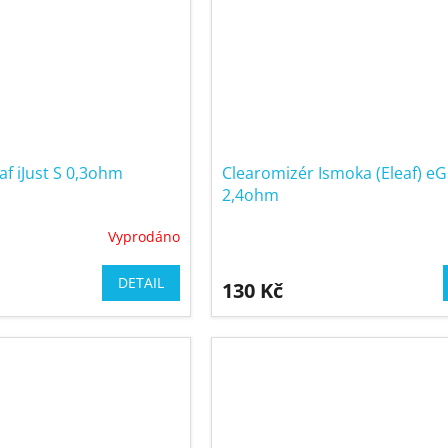
af iJust S 0,3ohm
Clearomizér Ismoka (Eleaf) eG
2,4ohm
Vyprodáno
DETAIL
130 Kč