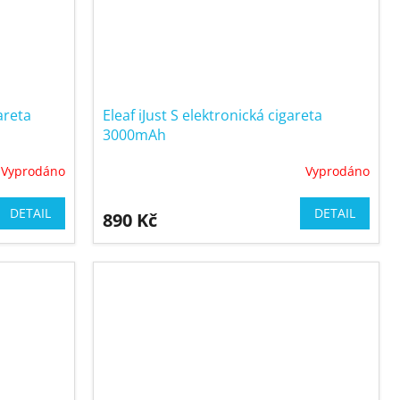
areta
Eleaf iJust S elektronická cigareta
3000mAh
Vyprodáno
Vyprodáno
DETAIL
DETAIL
890 Kč