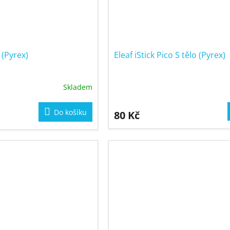
o (Pyrex)
Eleaf iStick Pico S tělo (Pyrex)
Skladem
Do košíku
80 Kč