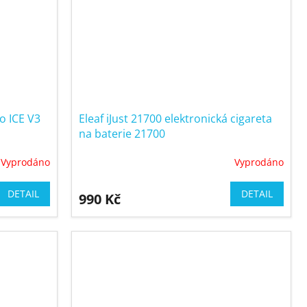
o ICE V3
Eleaf iJust 21700 elektronická cigareta
na baterie 21700
Vyprodáno
Vyprodáno
DETAIL
DETAIL
990 Kč