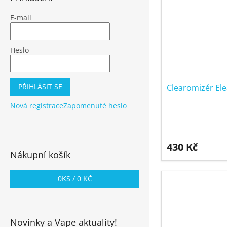
E-mail
Heslo
PŘIHLÁSIT SE
Clearomizér Ele
Nová registrace
Zapomenuté heslo
430 Kč
Nákupní košík
0
KS /
0 KČ
Novinky a Vape aktuality!