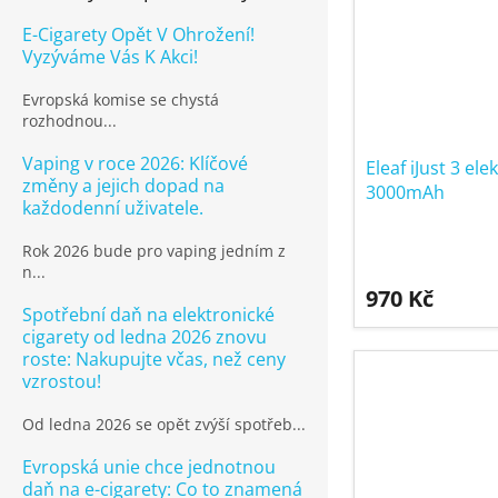
E-Cigarety Opět V Ohrožení!
Vyzýváme Vás K Akci!
Evropská komise se chystá
rozhodnou...
Vaping v roce 2026: Klíčové
Eleaf iJust 3 el
změny a jejich dopad na
3000mAh
každodenní uživatele.
Rok 2026 bude pro vaping jedním z
n...
970 Kč
Spotřební daň na elektronické
cigarety od ledna 2026 znovu
roste: Nakupujte včas, než ceny
vzrostou!
Od ledna 2026 se opět zvýší spotřeb...
Evropská unie chce jednotnou
daň na e-cigarety: Co to znamená