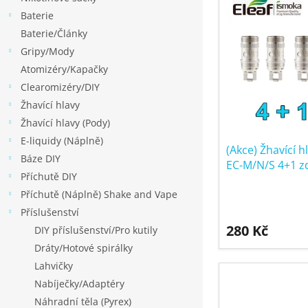
í
p
p
Baterie
p
a
i
Baterie/Články
r
n
s
Gripy/Mody
o
e
p
Atomizéry/Kapačky
d
l
r
Clearomizéry/DIY
u
o
Žhavící hlavy
k
d
Žhavící hlavy (Pody)
t
u
E-liquidy (Náplně)
ů
k
(Akce) Žhavící h
Báze DIY
EC-M/N/S 4+1 
t
Příchutě DIY
ů
Příchutě (Náplně) Shake and Vape
Příslušenství
280 Kč
DIY příslušenství/Pro kutily
Dráty/Hotové spirálky
Lahvičky
Nabíječky/Adaptéry
Náhradní těla (Pyrex)