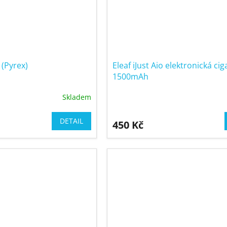
o (Pyrex)
Eleaf iJust Aio elektronická cig
1500mAh
Skladem
DETAIL
450 Kč