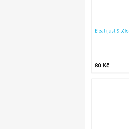
Eleaf iJust S těl
80 Kč