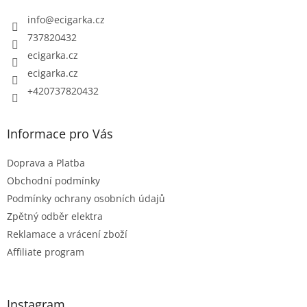
t
info
@
ecigarka.cz
í
737820432
ecigarka.cz
ecigarka.cz
+420737820432
Informace pro Vás
Doprava a Platba
Obchodní podmínky
Podmínky ochrany osobních údajů
Zpětný odběr elektra
Reklamace a vrácení zboží
Affiliate program
Instagram