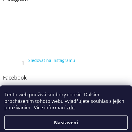
Sledovat na Instagramu
Facebook
Tento web používá soubory cookie. Dalším
procházením tohoto webu vyjadřujete souhlas s jejich
používáním.. Více informací
zde
.
Nastavení
Vytvořil Shoptet