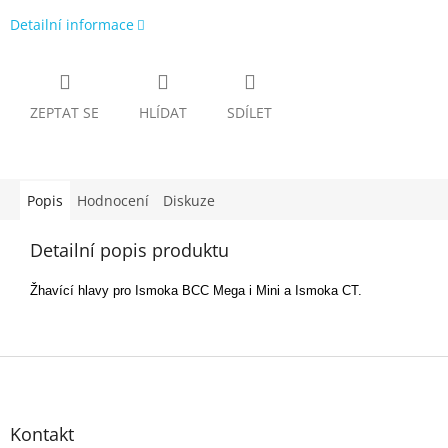
Detailní informace
ZEPTAT SE
HLÍDAT
SDÍLET
Popis
Hodnocení
Diskuze
Detailní popis produktu
Žhavící hlavy pro Ismoka BCC Mega i Mini a Ismoka CT.
Z
á
p
Kontakt
a