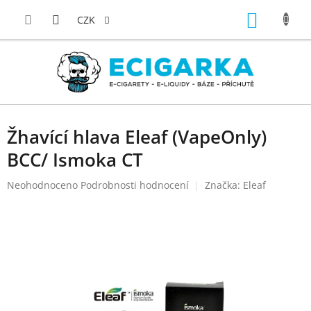
Přejít
NÁKUP
na
CZK
obsah
KOŠÍK
Žhavící hlava Eleaf (VapeOnly)
BCC/ Ismoka CT
Průměrné
Neohodnoceno
Podrobnosti hodnocení
Značka:
Eleaf
hodnocení
produktu
je
0,0
z
5
hvězdiček.