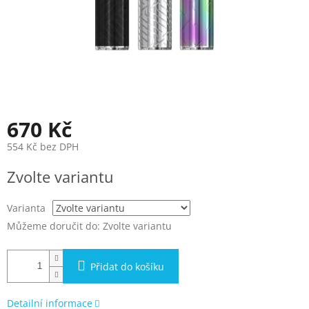
670 Kč
554 Kč bez DPH
Měrná
Zvolte variantu
cena:
Varianta
Můžeme doručit do:
Zvolte variantu
Přidat do košíku
Detailní informace