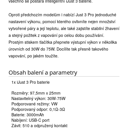
všechno se postará inteligentní iJust 3 baterie.
Oproti předchozím modelům i nabízí Just 3 Pro jednoduché
nastavení výkonu, pomocí kterého ovlivníte nejen množství
vytvořené páry a její teplotu, ale také zajistíte stabilní žhavení
a stejný požitek z vapování po celou dobu používání.
Prostým stiskem tlačítka přepnete výstupní výkon v několika
úrovních od 30W do 75W. Docílíte tak přesně takového
vapování, po jakém toužíte.
Obsah balení a parametry
1x iJust 3 Pro baterie
Rozměry: 97,5mm x 25mm
Nastavitelný výkon: 30W-75W
Podporované režimy: VW
Podporovaný odpor: 0,1Ω-3Ω
Baterie: 3000mAh
Nabíjení: USB-C port
Závit: 510 a odpružený kontakt