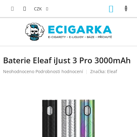
Přejít
NÁKUP
na
CZK
obsah
KOŠÍK
Baterie Eleaf iJust 3 Pro 3000mAh
Průměrné
Neohodnoceno
Podrobnosti hodnocení
Značka:
Eleaf
hodnocení
produktu
je
0,0
z
5
hvězdiček.