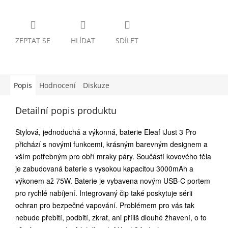
ZEPTAT SE
HLÍDAT
SDÍLET
Popis
Hodnocení
Diskuze
Detailní popis produktu
Stylová, jednoduchá a výkonná, baterie Eleaf iJust 3 Pro
přichází s novými funkcemi, krásným barevným designem a
vším potřebným pro obří mraky páry. Součástí kovového těla
je zabudovaná baterie s vysokou kapacitou 3000mAh a
výkonem až 75W. Baterie je vybavena novým USB-C portem
pro rychlé nabíjení. Integrovaný čip také poskytuje sérii
ochran pro bezpečné vapování. Problémem pro vás tak
nebude přebití, podbití, zkrat, ani příliš dlouhé žhavení, o to