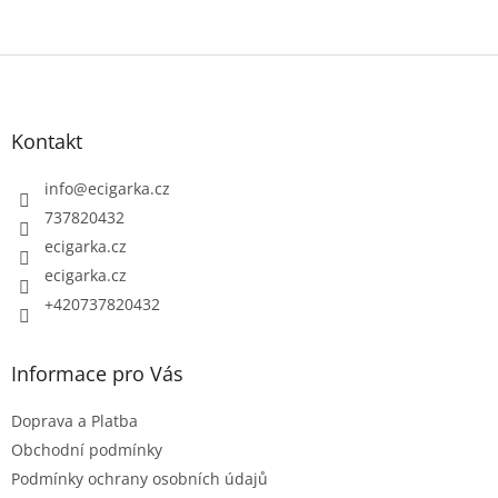
Z
á
p
Kontakt
a
t
info
@
ecigarka.cz
í
737820432
ecigarka.cz
ecigarka.cz
+420737820432
Informace pro Vás
Doprava a Platba
Obchodní podmínky
Podmínky ochrany osobních údajů