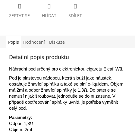
ZEPTAT SE
HLÍDAT
SDÍLET
Popis
Hodnocení
Diskuze
Detailní popis produktu
Náhradní pod určený pro elektronickou cigaretu Eleaf iWũ.
Pod je plastovou nádobou, která slouží jako náustek,
obsahuje žhavící spirálku a také se plní e-liquidem. Objem
má 2ml a odpor žhavící spirálky je 1,3Ω. Do baterie se
nemusí nijak šroubovat, jednoduše se do ní zasune. V
případě opotřebování spirálky uvnitř, je potřeba vyměnit
celý pod.
Parametry:
Odpor: 1,3Ω
Objem: 2ml