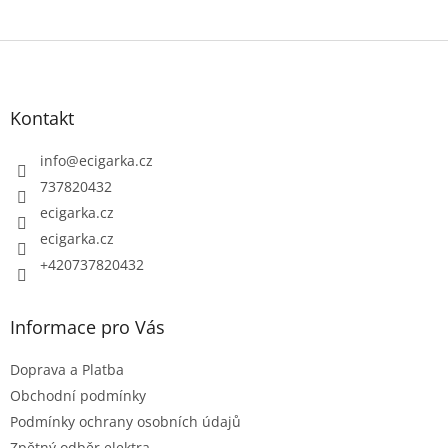
Z
á
p
Kontakt
a
t
info
@
ecigarka.cz
í
737820432
ecigarka.cz
ecigarka.cz
+420737820432
Informace pro Vás
Doprava a Platba
Obchodní podmínky
Podmínky ochrany osobních údajů
Zpětný odběr elektra