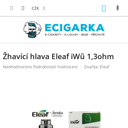
Přejít
NÁKUP
na
CZK
obsah
KOŠÍK
Žhavící hlava Eleaf iWũ 1,3ohm
Průměrné
Neohodnoceno
Podrobnosti hodnocení
Značka:
Eleaf
hodnocení
produktu
je
0,0
z
5
hvězdiček.