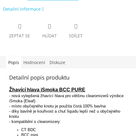
Detailní informace
ZEPTAT SE
HLÍDAT
SDÍLET
Popis
Hodnocení
Diskuze
Detailní popis produktu
Žhavící hlava iSmoka BCC PURE
- nová vylepšená žhavící hlava pro většinu clearomizerů výrobce
iSmoka (Eleaf)
- místo obyčejného knotu je použita čistá 100% bavlna
- díky bavlně je kouřivost a chuť liquidu lepší než u obyčejného
knotu
- kompatibilní s clearomizery:
CT BDC
BCC mini