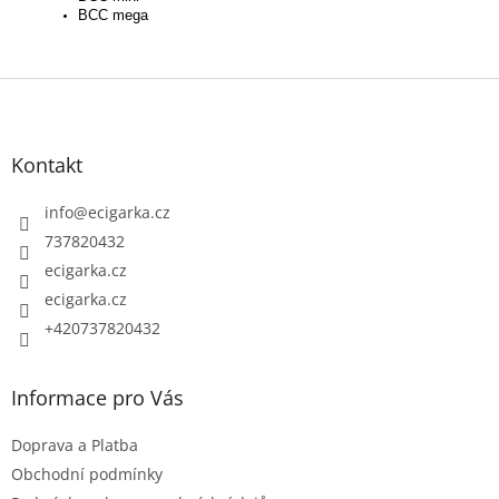
BCC mega
Z
á
p
Kontakt
a
t
info
@
ecigarka.cz
í
737820432
ecigarka.cz
ecigarka.cz
+420737820432
Informace pro Vás
Doprava a Platba
Obchodní podmínky