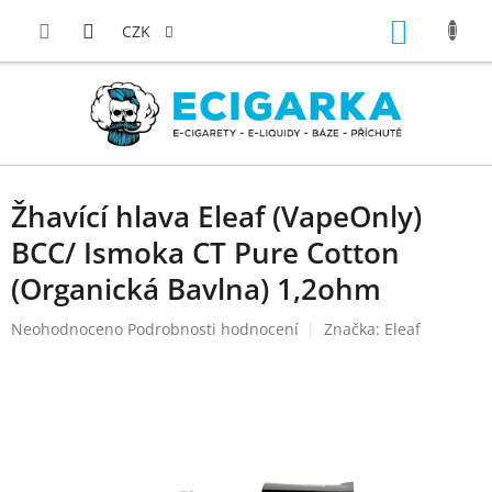
Přejít
NÁKUP
na
CZK
obsah
KOŠÍK
Žhavící hlava Eleaf (VapeOnly)
BCC/ Ismoka CT Pure Cotton
(Organická Bavlna) 1,2ohm
Průměrné
Neohodnoceno
Podrobnosti hodnocení
Značka:
Eleaf
hodnocení
produktu
je
0,0
z
5
hvězdiček.