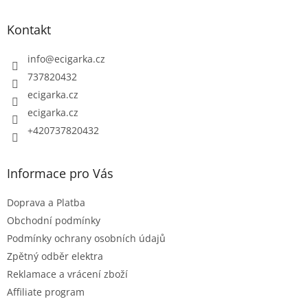
á
p
Kontakt
a
t
info
@
ecigarka.cz
í
737820432
ecigarka.cz
ecigarka.cz
+420737820432
Informace pro Vás
Doprava a Platba
Obchodní podmínky
Podmínky ochrany osobních údajů
Zpětný odběr elektra
Reklamace a vrácení zboží
Affiliate program