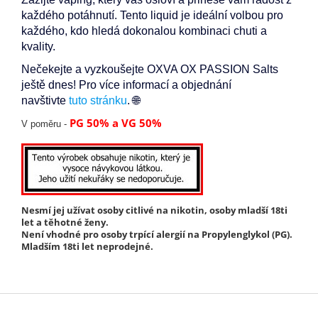
každého potáhnutí. Tento liquid je ideální volbou pro
každého, kdo hledá dokonalou kombinaci chuti a
kvality.
Nečekejte a vyzkoušejte OXVA OX PASSION Salts
ještě dnes! Pro více informací a objednání
navštivte
tuto stránku
. 🌐
PG 50% a VG 50%
V poměru -
Nesmí jej užívat osoby citlivé na nikotin, osoby mladší 18ti
let a těhotné ženy.
Není vhodné pro osoby trpící alergií na Propylenglykol (PG).
Mladším 18ti let neprodejné.
Z