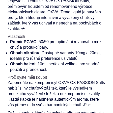
Objevte sílu chuti s OXVA OX PASSION Salts,
prémiovým liquidem od renomovaného výrobce
elektronických cigaret OXVA. Tento liquid je navržen
pro ty, kteří hledají intenzivní a vyvážený chuťový
zážitek, který vás uchvátí a nenechá na pochybách o
kvalitě. 🌟
Vlastnosti
Poměr PG/VG:
50/50 pro optimální rovnováhu mezi
chutí a produkcí páry.
Obsah nikotinu:
Dostupné varianty 10mg a 20mg,
ideální pro různé preference uživatelů.
Obsah balení:
10ml, perfektní velikost pro snadné
použití a přenosnost.
Proč byste měli koupit
Zapomeňte na kompromisy! OXVA OX PASSION Salts
nabízí silný chuťový zážitek, který je výsledkem
precizního vyvážení složek a nekompromisní kvality.
Každá kapka je naplněna autentickým aroma, které
vás přenese do světa harmonických chutí. 🌈✨
Zažijte vaping, který vás osloví a přinese vám radost z