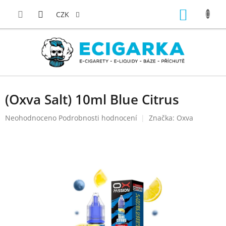
Přejít
NÁKUP
na
CZK
obsah
KOŠÍK
(Oxva Salt) 10ml Blue Citrus
Průměrné
Neohodnoceno
Podrobnosti hodnocení
Značka:
Oxva
hodnocení
produktu
je
0,0
z
5
hvězdiček.