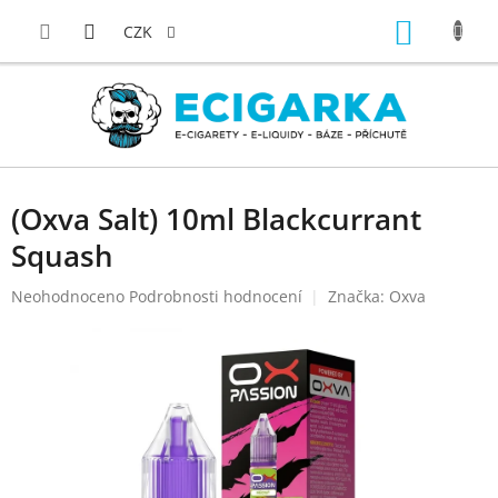
Přejít
NÁKUP
na
CZK
obsah
KOŠÍK
(Oxva Salt) 10ml Blackcurrant
Squash
Průměrné
Neohodnoceno
Podrobnosti hodnocení
Značka:
Oxva
hodnocení
produktu
je
0,0
z
5
hvězdiček.