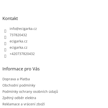
Z
á
p
Kontakt
a
t
info
@
ecigarka.cz
í
737820432
ecigarka.cz
ecigarka.cz
+420737820432
Informace pro Vás
Doprava a Platba
Obchodní podmínky
Podmínky ochrany osobních údajů
Zpětný odběr elektra
Reklamace a vrácení zboží