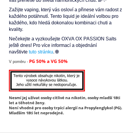
vás přenese do světa harmonických chutí. 🌈✨
Zažijte vaping, který vás osloví a přinese vám radost z
každého potáhnutí. Tento liquid je ideální volbou pro
každého, kdo hledá dokonalou kombinaci chuti a
kvality.
Nečekejte a vyzkoušejte OXVA OX PASSION Salts
ještě dnes! Pro více informací a objednání
navštivte
tuto stránku
. 🌐
PG 50% a VG 50%
V poměru -
Nesmí jej užívat osoby citlivé na nikotin, osoby mladší 18ti
let a těhotné ženy.
Není vhodné pro osoby trpící alergií na Propylenglykol (PG).
Mladším 18ti let neprodejné.