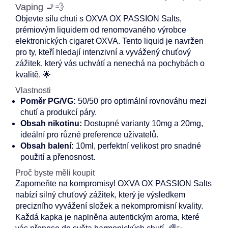
Vaping 🚬💨
Objevte sílu chuti s OXVA OX PASSION Salts,
prémiovým liquidem od renomovaného výrobce
elektronických cigaret OXVA. Tento liquid je navržen
pro ty, kteří hledají intenzivní a vyvážený chuťový
zážitek, který vás uchvátí a nenechá na pochybách o
kvalitě. 🌟
Vlastnosti
Poměr PG/VG:
50/50 pro optimální rovnováhu mezi
chutí a produkcí páry.
Obsah nikotinu:
Dostupné varianty 10mg a 20mg,
ideální pro různé preference uživatelů.
Obsah balení:
10ml, perfektní velikost pro snadné
použití a přenosnost.
Proč byste měli koupit
Zapomeňte na kompromisy! OXVA OX PASSION Salts
nabízí silný chuťový zážitek, který je výsledkem
precizního vyvážení složek a nekompromisní kvality.
Každá kapka je naplněna autentickým aroma, které