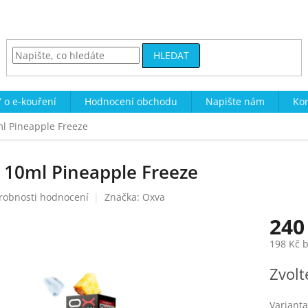
HLEDAT
 o e-kouření
Hodnocení obchodu
Napište nám
Kon
ml Pineapple Freeze
) 10ml Pineapple Freeze
robnosti hodnocení
Značka:
Oxva
240
198 Kč 
Měrná
Zvolt
cena:
Varianta