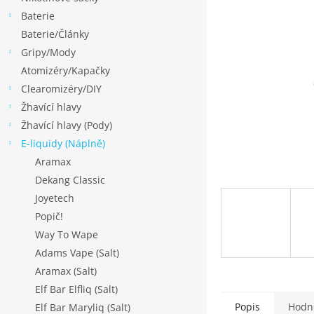
p
Baterie
a
Baterie/Články
n
Gripy/Mody
e
Atomizéry/Kapačky
l
Clearomizéry/DIY
Žhavící hlavy
Žhavící hlavy (Pody)
E-liquidy (Náplně)
Aramax
Dekang Classic
Joyetech
Popič!
Way To Wape
Adams Vape (Salt)
Aramax (Salt)
Elf Bar Elfliq (Salt)
Popis
Hodn
Elf Bar Maryliq (Salt)