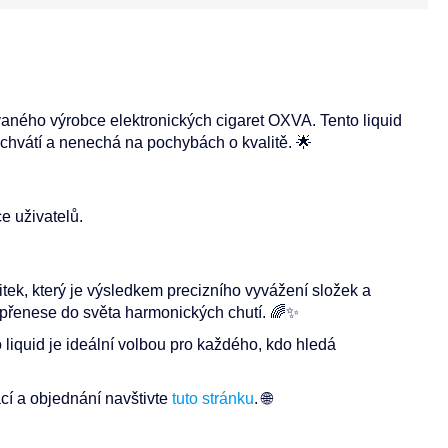
ného výrobce elektronických cigaret OXVA. Tento liquid
s uchvátí a nenechá na pochybách o kvalitě. 🌟
e uživatelů.
k, který je výsledkem precizního vyvážení složek a
 přenese do světa harmonických chutí. 🌈✨
 liquid je ideální volbou pro každého, kdo hledá
í a objednání navštivte
tuto stránku
. 🌐