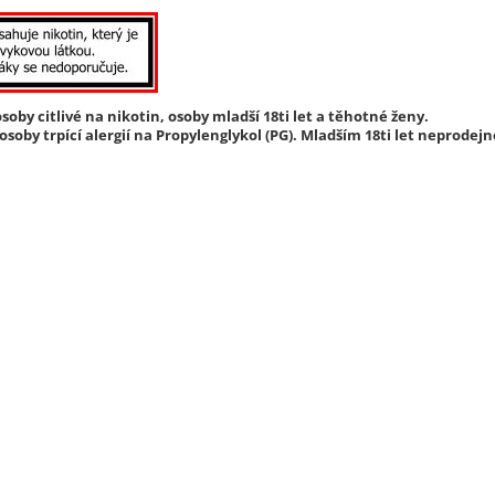
soby citlivé na nikotin, osoby mladší 18ti let a těhotné ženy.
soby trpící alergií na Propylenglykol (PG). Mladším 18ti let neprodejn