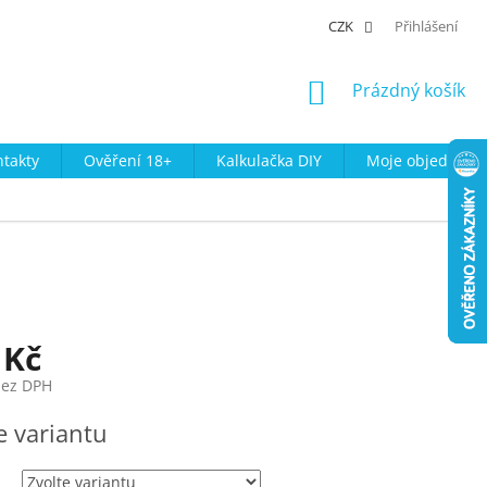
CZK
Přihlášení
NÁKUPNÍ
Prázdný košík
KOŠÍK
takty
Ověření 18+
Kalkulačka DIY
Moje objednávk
 Kč
bez DPH
e variantu