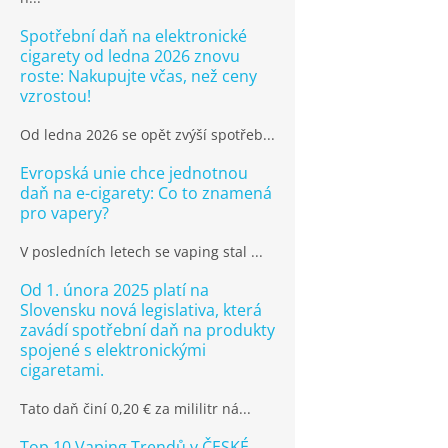
Spotřební daň na elektronické
cigarety od ledna 2026 znovu
roste: Nakupujte včas, než ceny
vzrostou!
Od ledna 2026 se opět zvýší spotřeb...
Evropská unie chce jednotnou
daň na e-cigarety: Co to znamená
pro vapery?
V posledních letech se vaping stal ...
Od 1. února 2025 platí na
Slovensku nová legislativa, která
zavádí spotřební daň na produkty
spojené s elektronickými
cigaretami.
Tato daň činí 0,20 € za mililitr ná...
Top 10 Vaping Trendů v ČESKÉ