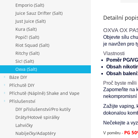
Emporio (Salt)
Juice Sauz Drifter (Salt)
Detailní popi
Just Juice (Salt)
Kura (Salt)
OXVA OX PASS
Popič! (Salt)
Objevte sílu ch
je navržen pro t
Riot Squad (Salt)
Ritchy (Salt)
Vlastnosti
Poměr PG/VG
Sic! (Salt)
Obsah nikoti
Oxva (Salt)
Obsah balení
Báze DIY
Proč byste měli
Příchutě DIY
Zapomeňte na ko
Příchutě (Náplně) Shake and Vape
nekompromisní k
Příslušenství
Zažijte vaping, 
DIY příslušenství/Pro kutily
dokonalou kombi
Dráty/Hotové spirálky
Nečekejte a vyz
Lahvičky
PG 50
Nabíječky/Adaptéry
V poměru -