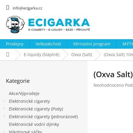
Přejít
na
info@ecigarka.cz
obsah
Prodejny
Velkoobchod
Věrnostní program
MÝTY
Domů
E-liquidy (Náplně)
Oxva (Salt)
(Oxva Salt) 10
P
o
(Oxva Salt
Přeskočit
s
Kategorie
kategorie
Průměrné
Neohodnoceno
Pod
t
hodnocení
Akce/Výprodeje
r
produktu
Elektronické cigarety
a
je
0,0
Elektronické cigarety (Pody)
n
z
Elektronické cigarety (Jednorázové)
n
5
Elektronické vodní dýmky
hvězdiček.
í
Nikotinové sáčky