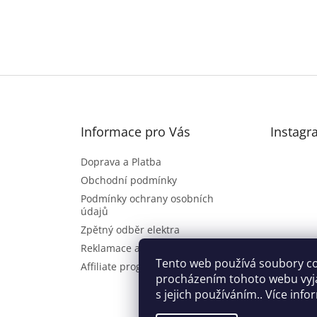
Informace pro Vás
Instagr
Doprava a Platba
Obchodní podmínky
Podmínky ochrany osobních
údajů
Zpětný odběr elektra
Reklamace a vrácení zboží
Sl
Tento web používá soubory co
Affiliate program
procházením tohoto webu vyj
s jejich používáním.. Více inf