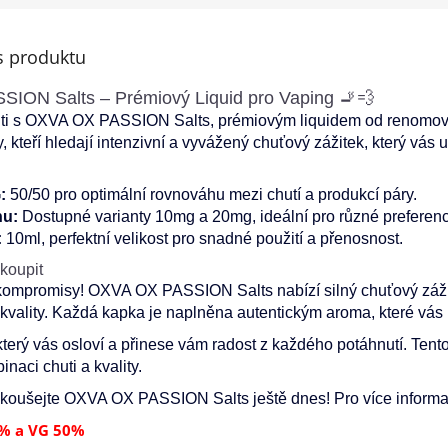
s produktu
ION Salts – Prémiový Liquid pro Vaping 🚬💨
uti s OXVA OX PASSION Salts, prémiovým liquidem od renomova
y, kteří hledají intenzivní a vyvážený chuťový zážitek, který vá
:
50/50 pro optimální rovnováhu mezi chutí a produkcí páry.
nu:
Dostupné varianty 10mg a 20mg, ideální pro různé preferenc
:
10ml, perfektní velikost pro snadné použití a přenosnost.
 koupit
mpromisy! OXVA OX PASSION Salts nabízí silný chuťový zážite
vality. Každá kapka je naplněna autentickým aroma, které vás
který vás osloví a přinese vám radost z každého potáhnutí. Tento
naci chuti a kvality.
koušejte OXVA OX PASSION Salts ještě dnes! Pro více informac
% a VG 50%