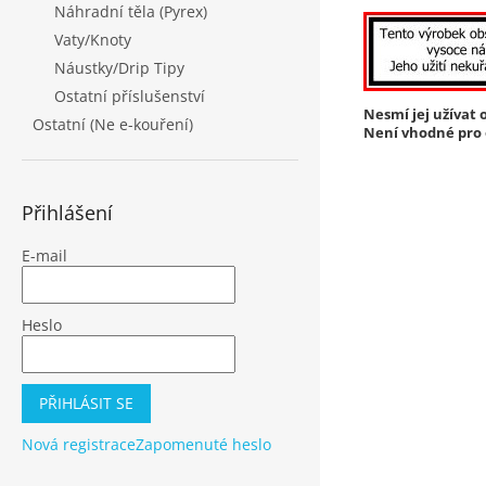
Náhradní těla (Pyrex)
Vaty/Knoty
Náustky/Drip Tipy
Ostatní příslušenství
Nesmí jej užívat o
Ostatní (Ne e-kouření)
Není vhodné pro o
Přihlášení
E-mail
Heslo
PŘIHLÁSIT SE
Nová registrace
Zapomenuté heslo