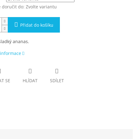
doručit do:
Zvolte variantu
Přidat do košíku
sladký ananas.
 informace
AT SE
HLÍDAT
SDÍLET