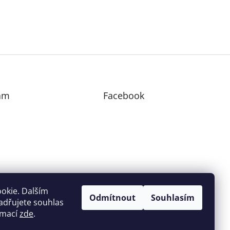
am
Facebook
edovat na Instagramu
okie. Dalším
Odmítnout
Souhlasím
adřujete souhlas
ormací
zde
.