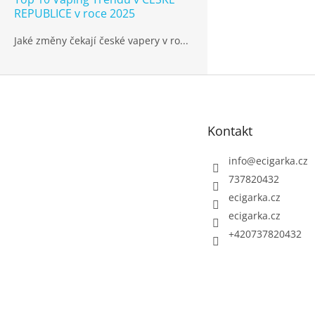
REPUBLICE v roce 2025
Jaké změny čekají české vapery v ro...
Z
á
p
Kontakt
a
t
info
@
ecigarka.cz
í
737820432
ecigarka.cz
ecigarka.cz
+420737820432