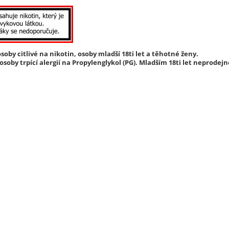
soby citlivé na nikotin, osoby mladší 18ti let a těhotné ženy.
soby trpící alergií na Propylenglykol (PG). Mladším 18ti let neprodejn