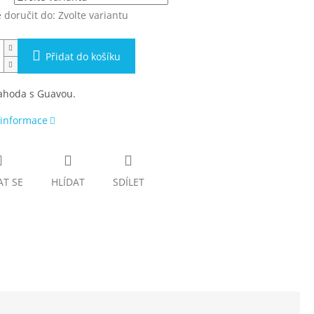
doručit do:
Zvolte variantu
Přidat do košíku
jahoda s Guavou.
 informace
AT SE
HLÍDAT
SDÍLET