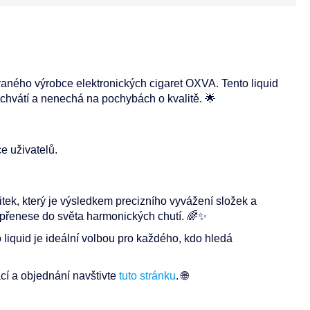
ného výrobce elektronických cigaret OXVA. Tento liquid
s uchvátí a nenechá na pochybách o kvalitě. 🌟
e uživatelů.
k, který je výsledkem precizního vyvážení složek a
 přenese do světa harmonických chutí. 🌈✨
 liquid je ideální volbou pro každého, kdo hledá
í a objednání navštivte
tuto stránku
. 🌐