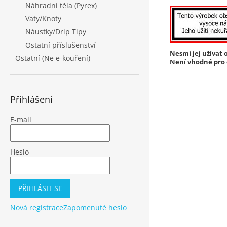
Náhradní těla (Pyrex)
Vaty/Knoty
Náustky/Drip Tipy
Ostatní příslušenství
Nesmí jej užívat o
Ostatní (Ne e-kouření)
Není vhodné pro o
Přihlášení
E-mail
Heslo
PŘIHLÁSIT SE
Nová registrace
Zapomenuté heslo