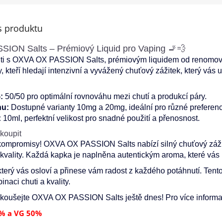
s produktu
ION Salts – Prémiový Liquid pro Vaping 🚬💨
uti s OXVA OX PASSION Salts, prémiovým liquidem od renomova
y, kteří hledají intenzivní a vyvážený chuťový zážitek, který vá
:
50/50 pro optimální rovnováhu mezi chutí a produkcí páry.
nu:
Dostupné varianty 10mg a 20mg, ideální pro různé preferenc
:
10ml, perfektní velikost pro snadné použití a přenosnost.
 koupit
mpromisy! OXVA OX PASSION Salts nabízí silný chuťový zážite
vality. Každá kapka je naplněna autentickým aroma, které vás
který vás osloví a přinese vám radost z každého potáhnutí. Tento
naci chuti a kvality.
koušejte OXVA OX PASSION Salts ještě dnes! Pro více informac
% a VG 50%