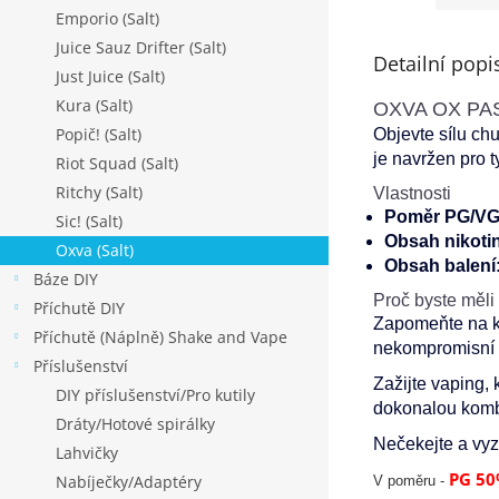
Emporio (Salt)
Juice Sauz Drifter (Salt)
Detailní popi
Just Juice (Salt)
Kura (Salt)
OXVA OX PASS
Popič! (Salt)
Objevte sílu ch
je navržen pro t
Riot Squad (Salt)
Ritchy (Salt)
Vlastnosti
Poměr PG/VG
Sic! (Salt)
Obsah nikoti
Oxva (Salt)
Obsah balení
Báze DIY
Proč byste měli
Příchutě DIY
Zapomeňte na ko
Příchutě (Náplně) Shake and Vape
nekompromisní k
Příslušenství
Zažijte vaping, 
DIY příslušenství/Pro kutily
dokonalou kombi
Dráty/Hotové spirálky
Nečekejte a vyz
Lahvičky
PG 50
Nabíječky/Adaptéry
V poměru -