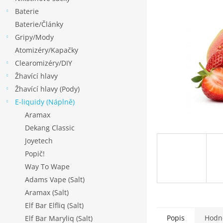
p
Baterie
a
Baterie/Články
n
Gripy/Mody
e
Atomizéry/Kapačky
l
Clearomizéry/DIY
Žhavící hlavy
Žhavící hlavy (Pody)
E-liquidy (Náplně)
Aramax
Dekang Classic
Joyetech
Popič!
Way To Wape
Adams Vape (Salt)
Aramax (Salt)
Elf Bar Elfliq (Salt)
Popis
Hodn
Elf Bar Maryliq (Salt)