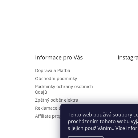
Informace pro Vás
Instagr
Doprava a Platba
Obchodní podmínky
Podmínky ochrany osobních
údajů
Zpětný odběr elektra
Reklamace a vrácení zboží
Sl
Tento web používá soubory co
Affiliate program
procházením tohoto webu vyj
s jejich používáním.. Více inf