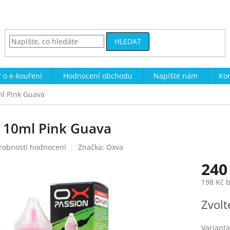
HLEDAT
 o e-kouření
Hodnocení obchodu
Napište nám
Kon
ml Pink Guava
) 10ml Pink Guava
robnosti hodnocení
Značka:
Oxva
240
198 Kč 
Měrná
Zvolt
cena:
Varianta