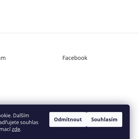
am
Facebook
edovat na Instagramu
okie. Dalším
Odmítnout
Souhlasím
adřujete souhlas
ormací
zde
.