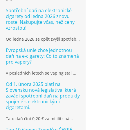
Spotřební daň na elektronické
cigarety od ledna 2026 znovu
roste: Nakupujte včas, než ceny
vzrostou!
Od ledna 2026 se opět zvýší spotřeb...
Evropská unie chce jednotnou
daň na e-cigarety: Co to znamená
pro vapery?
V posledních letech se vaping stal ...
Od 1. února 2025 platí na
Slovensku nová legislativa, která
zavádí spotřební daň na produkty
spojené s elektronickými
cigaretami.
Tato daň činí 0,20 € za mililitr ná...
Top 10 Vaping Trendů v ČESKÉ