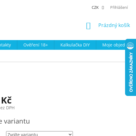
CZK
Přihlášení
NÁKUPNÍ
Prázdný košík
KOŠÍK
takty
Ověření 18+
Kalkulačka DIY
Moje objednávk
 Kč
bez DPH
e variantu