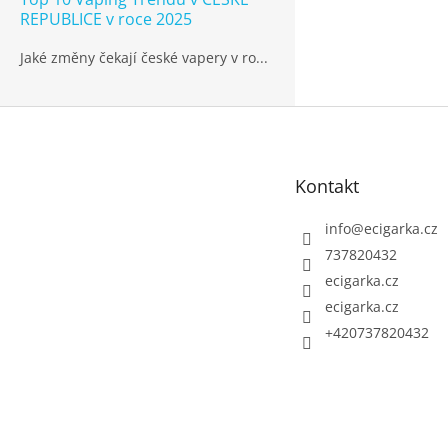
REPUBLICE v roce 2025
Jaké změny čekají české vapery v ro...
Z
á
p
Kontakt
a
t
info
@
ecigarka.cz
í
737820432
ecigarka.cz
ecigarka.cz
+420737820432