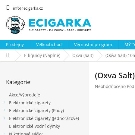
Přejít
na
info@ecigarka.cz
obsah
Prodejny
Velkoobchod
Věrnostní program
MÝTY
Domů
E-liquidy (Náplně)
Oxva (Salt)
(Oxva Salt) 10
P
o
(Oxva Salt
Přeskočit
s
Kategorie
kategorie
Průměrné
Neohodnoceno
Pod
t
hodnocení
Akce/Výprodeje
r
produktu
Elektronické cigarety
a
je
0,0
Elektronické cigarety (Pody)
n
z
Elektronické cigarety (Jednorázové)
n
5
Elektronické vodní dýmky
hvězdiček.
í
Nikotinové sáčky