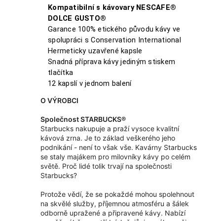
Kompatibilní s kávovary NESCAFE®
DOLCE GUSTO®
Garance 100% etického původu kávy ve
spolupráci s Conservation International
Hermeticky uzavřené kapsle
Snadná příprava kávy jediným stiskem
tlačítka
12 kapslí v jednom balení
O VÝROBCI
Společnost STARBUCKS®
Starbucks nakupuje a praží vysoce kvalitní
kávová zrna. Je to základ veškerého jeho
podnikání - není to však vše. Kavárny Starbucks
se staly majákem pro milovníky kávy po celém
světě. Proč lidé tolik trvají na společnosti
Starbucks?
Protože vědí, že se pokaždé mohou spolehnout
na skvělé služby, příjemnou atmosféru a šálek
odborně upražené a připravené kávy. Nabízí