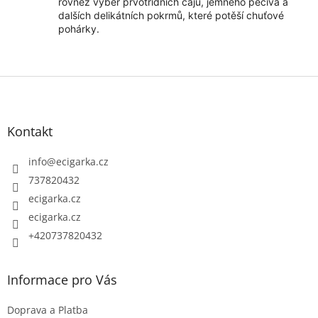
rovněž výběr prvotřídních čajů, jemného pečiva a
dalších delikátních pokrmů, které potěší chuťové
pohárky.
Z
á
p
Kontakt
a
t
info
@
ecigarka.cz
í
737820432
ecigarka.cz
ecigarka.cz
+420737820432
Informace pro Vás
Doprava a Platba