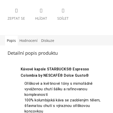
ZEPTAT SE
HLÍDAT
SDÍLET
Popis
Hodnocení
Diskuze
Detailní popis produktu
Kávové kapsle STARBUCKS® Espresso
Colombia by NESCAFÉ® Dolce Gusto®
Oříškové a květinové tóny s mimořádně
vyváženou chutí šálku a rafinovanou
komplexností
100% kolumbijská káva se zaobleným tělem,
šťavnatou chutí s výraznou oříškovou
koncovkou