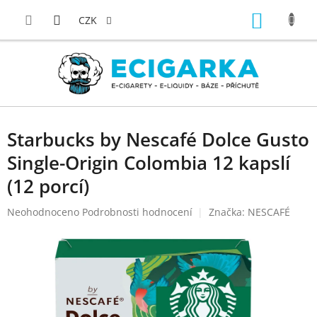
Přejít
NÁKUP
na
CZK
obsah
KOŠÍK
Starbucks by Nescafé Dolce Gusto
Single-Origin Colombia 12 kapslí
(12 porcí)
Průměrné
Neohodnoceno
Podrobnosti hodnocení
Značka:
NESCAFÉ
hodnocení
produktu
je
0,0
z
5
hvězdiček.